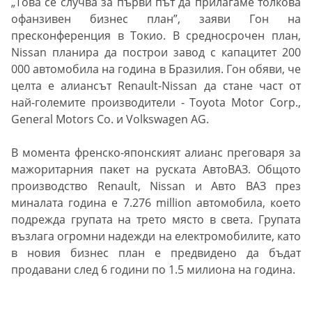
„Това се случва за първи път да прилагаме толкова
офанзивен бизнес план”, заяви Гон на
пресконференция в Токио. В средносрочен план,
Nissan планира да построи завод с капацитет 200
000 автомобила на година в Бразилия. Гон обяви, че
целта е алиансът Renault-Nissan да стане част от
най-големите производители - Toyota Motor Corp.,
General Motors Co. и Volkswagen AG.
В момента френско-японският алианс преговаря за
мажоритарния пакет на руската АвтоВАЗ. Общото
производство Renault, Nissan и Авто ВАЗ през
миналата година е 7.276 million автомобила, което
подрежда групата на трето място в света. Групата
възлага огромни надежди на електромобилите, като
в новия бизнес план е предвидено да бъдат
продавани след 6 години по 1.5 милиона на година.