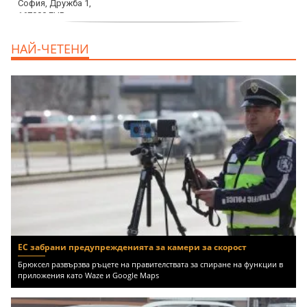
дава под наем, Двустаен апартамент, 70
НАЙ-ЧЕТЕНИ
m2 София, Манастирски Ливади, 800 EUR
ЕС забрани предупрежденията за камери за скорост
Брюксел развързва ръцете на правителствата за спиране на функции в
приложения като Waze и Google Maps