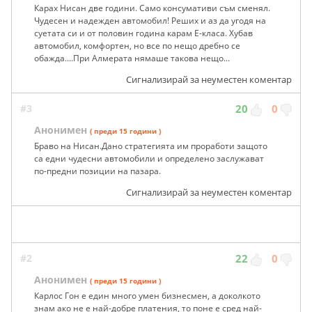
Карах Нисан две години. Само консумативи съм сменял.
Чудесен и надежден автомобил! Реших и аз да угодя на
суетата си и от половин година карам Е-класа. Хубав
автомобил, комфортен, но все по нещо дребно се
обажда....При Алмерата нямаше такова нещо...
Сигнализирай за неуместен коментар
#3
20
0
Анонимен
( преди 15 години )
Браво на Нисан.Дано стратегията им проработи защото
са едни чудесни автомобили и определено заслужават
по-предни позиции на пазара.
Сигнализирай за неуместен коментар
#2
22
0
Анонимен
( преди 15 години )
Карлос Гон е един много умен бизнесмен, а доколкото
знам ако не е най-добре платения, то поне е сред най-