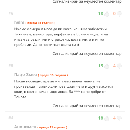
Сигнализирай за неуместен коментар
#6
18
0
helm
( преди 15 години )
Имаме Алмера и мога да ви кажа, че няма забележки.
Тихичка е, малко гори, перфектна е!Всички модели на
нисан са различни и страхотни, достъпни, а и нямат
проблеми. Дано постигнат целта си :)
Сигнализирай за неуместен коментар
#5
15
4
Пацо Змея
( преди 15 години )
Нисан последно време ми прави впечатление, че
произвеждат главно джипове, джипчета и други височки
коли, в което няма нищо лошо. За *** са по-добри от
Тойота.
Сигнализирай за неуместен коментар
#4
18
4
Анонимен
( преди 15 години )