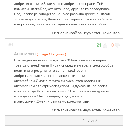
добре платените.Знае много добре какво прави. Той
измисли нискобюджетната кола, другите го последваха.
Под негово ръководство Рено се развива добре, а Нисан
започна да печели, Дачия се превърна от ненужна барака
в нормален, при това изгоден и качествен автомобил.
Сигнализирай за неуместен коментар
#1
21
0
Анонимен
( преди 15 години )
Нов модел на всеки 6 седмици?!Малко не ми се вярва
това да стане.Иначе Нисан според мен водят много добра
политика и резултатите са налице.Правят
добри,надеждни и на конглокентни цени
автомобили.Имат в гамата си високотехнологични
автомобили,електрически,спортни,луксозни...за всеки
има по нещо.До сега съм имал 3 Нисана и лоша дума не
мога да кажа.Много надеждни,здрави и
икономични.Сменял съм само консумативи.
Сигнализирай за неуместен коментар
1 - 7 от 7