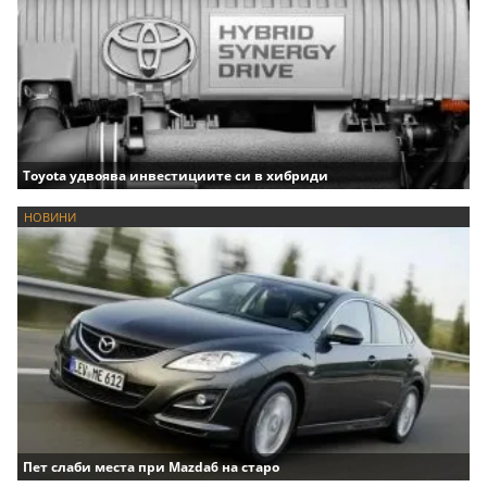
Toyota удвоява инвестициите си в хибриди
НОВИНИ
Пет слаби места при Mazda6 на старо