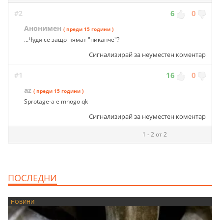
#2
6
0
Анонимен
( преди 15 години )
...Чудя се защо нямат "пикапче"?
Сигнализирай за неуместен коментар
#1
16
0
az
( преди 15 години )
Sprotage-a e mnogo qk
Сигнализирай за неуместен коментар
1 - 2 от 2
ПОСЛЕДНИ
НОВИНИ