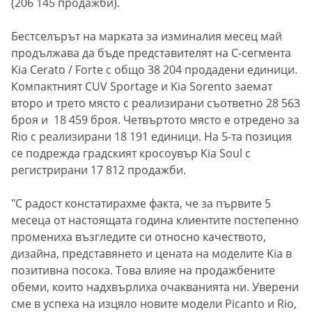
(206 145 продажби).
Бестселърът на марката за изминалия месец май
продължава да бъде представителят на С-сегмента
Kia Cerato / Forte с общо 38 204 продадени единици.
Компактният CUV Sportage и Kia Sorento заемат
второ и трето място с реализирани съответно 28 563
броя и 18 459 броя. Четвъртото място е отредено за
Rio с реализирани 18 191 единици. На 5-та позиция
се подрежда градският кросоувър Kia Soul с
регистрирани 17 812 продажби.
"С радост констатирахме факта, че за първите 5
месеца от настоящата година клиентите постепенно
промениха възгледите си относно качеството,
дизайна, представянето и цената на моделите Kia в
позитивна посока. Това влияе на продажбените
обеми, които надхвърлиха очакванията ни. Уверени
сме в успеха на изцяло новите модели Picanto и Rio,