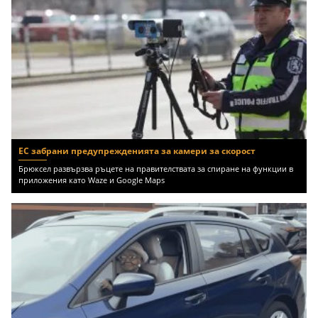
ЕС забрани предупрежденията за камери за скорост
Брюксел развързва ръцете на правителствата за спиране на функции в
приложения като Waze и Google Maps