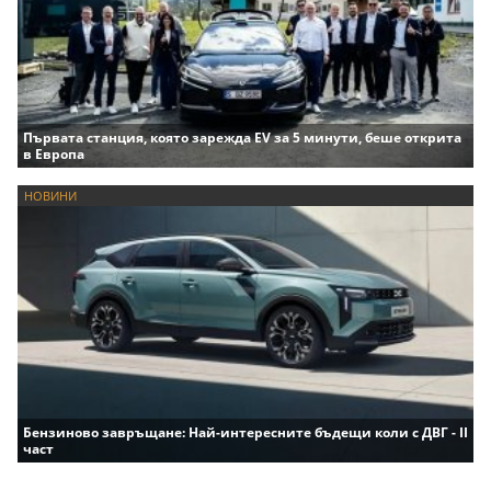
Първата станция, която зарежда EV за 5 минути, беше открита
в Европа
НОВИНИ
Бензиново завръщане: Най-интересните бъдещи коли с ДВГ - II
част