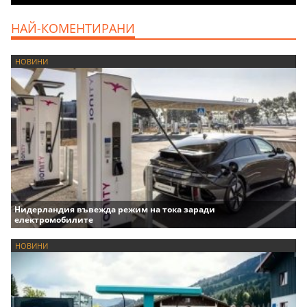
НАЙ-КОМЕНТИРАНИ
НОВИНИ
Нидерландия въвежда режим на тока заради
електромобилите
НОВИНИ