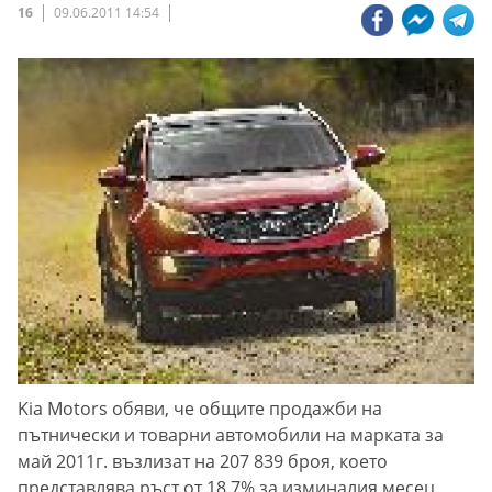
16
09.06.2011 14:54
Kia Motors обяви, че общите продажби на
пътнически и товарни автомобили на марката за
май 2011г. възлизат на 207 839 броя, което
представлява ръст от 18.7% за изминалия месец.