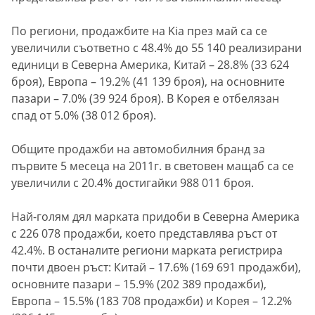
По региони, продажбите на Kia през май са се
увеличили съответно с 48.4% до 55 140 реализирани
единици в Северна Америка, Китай – 28.8% (33 624
броя), Европа – 19.2% (41 139 броя), на основните
пазари – 7.0% (39 924 броя). В Корея е отбелязан
спад от 5.0% (38 012 броя).
Общите продажби на автомобилния бранд за
първите 5 месеца на 2011г. в световен мащаб са се
увеличили с 20.4% достигайки 988 011 броя.
Най-голям дял марката придоби в Северна Америка
с 226 078 продажби, което представлява ръст от
42.4%. В останалите региони марката регистрира
почти двоен ръст: Китай – 17.6% (169 691 продажби),
основните пазари – 15.9% (202 389 продажби),
Европа – 15.5% (183 708 продажби) и Корея – 12.2%