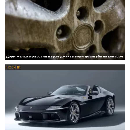
Дори малко мръсотия върху джанта води до загуба на контрол
НОВИНИ