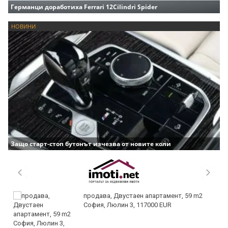
Германци доработиха Ferrari 12Cilindri Spider
НОВИНИ
Защо старт-стоп бутонът изчезва от новите коли
продава, Двустаен апартамент, 59 m2
София, Люлин 3, 117000 EUR