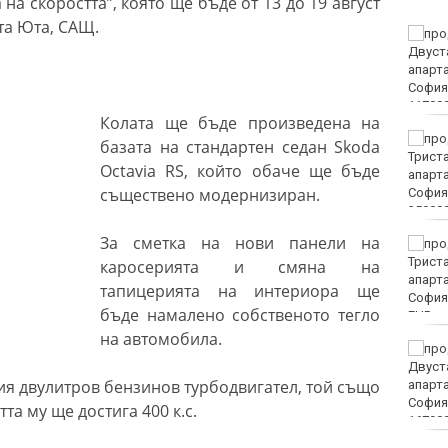
на скоростта”, която ще бъде от 13 до 19 август
та Юта, САЩ.
Винисиус Жуниор
преподписа с Реал
(Мадрид)
Колата ще бъде произведена на
ЦСКА удари с 3:0 Макаби
базата на стандартен седан Skoda
като гост
Octavia RS, който обаче ще бъде
съществено модернизиран.
За сметка на нови панели на
Тъжна вест! Почина
голямо име в
каросерията и смяна на
медицината
тапицерията на интериора ще
бъде намалено собственото тегло
EUR
на автомобила.
Златото стигна до 4295
долара за унция
ния двулитров бензинов турбодвигател, той също
а му ще достига 400 к.с.