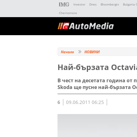
Investor
Dnes
Bloombergtv
Bulgaria 
Chernomore
Начало
НОВИНИ
Най-бързата Octavi
В чест на десетата година от 
Skoda ще пусне най-бързата Oc
6
09.06.2011 06:25