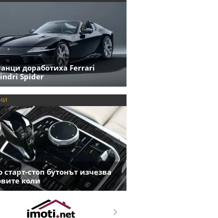
анци доработиха Ferrari
indri Spider
НИ
 старт-стоп бутонът изчезва
овите коли