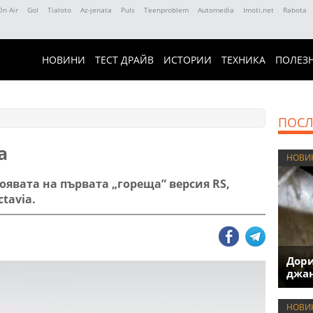
On Air
Gol
Tialoto
Az-jenata
Puls
Teenproblem
Automedia
Imoti.net
Rabota
НОВИНИ
ТЕСТ ДРАЙВ
ИСТОРИИ
ТЕХНИКА
ПОЛЕЗ
ПОСЛ
a
НОВИ
появата на първата „гореща” версия RS,
tavia.
Дори
джан
НОВИ