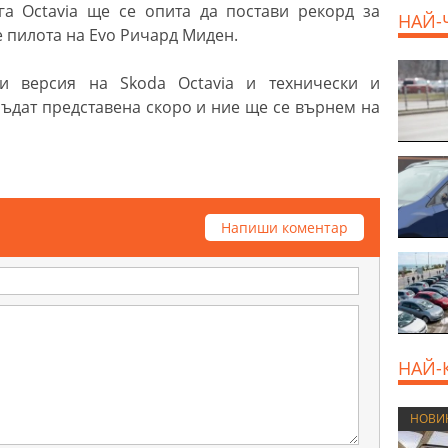
га Octavia ще се опита да постави рекорд за
НАЙ-
е пилота на Evo Ричард Миден.
800 E
и версия на Skoda Octavia и технически и
ъдат представена скоро и ние ще се върнем на
Напиши коментар
НАЙ-
НОВИ