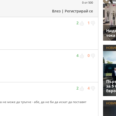
0
от 500
Влез
|
Регистрирай се
2
1
Нид
тока
НОВИ
4
0
Първ
за 5
2
4
Евро
а не може да тръгне - абе, да не би да искат да поставят
НОВИ