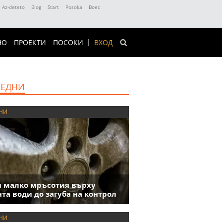
Az-deteto
Blog
Start
Posoka
Boec
НО
ПРОЕКТИ
ПОСОКИ
ВХОД
ЕДНИ
НИ
 малко мръсотия върху
та води до загуба на контрол
НИ