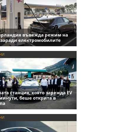
ерландия въвежда режим на
 заради електромобилите
НИ
ата станция, която зарежда EV
 минути, беше открита в
па
НИ