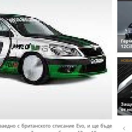
Герм
12Cil
НОВИ
Защо
от н
заедно с британското списание Evo, и ще бъде