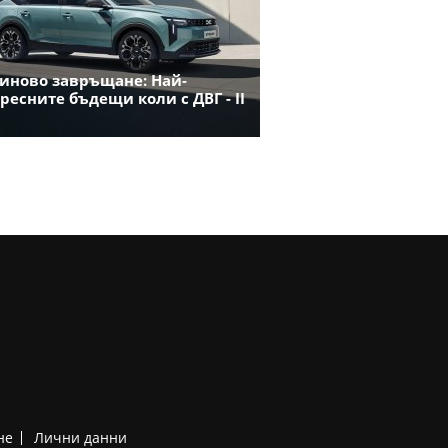
иново завръщане: Най-
ресните бъдещи коли с ДВГ - II
не
Лични данни