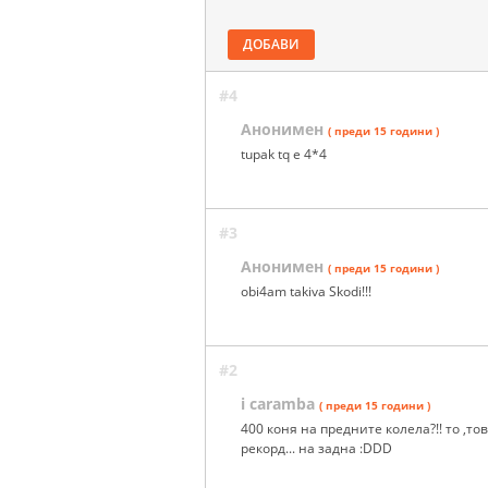
ДОБАВИ
#4
Анонимен
( преди 15 години )
tupak tq e 4*4
#3
Анонимен
( преди 15 години )
obi4am takiva Skodi!!!
#2
i caramba
( преди 15 години )
400 коня на предните колела?!! то ,тов
рекорд... на задна :DDD