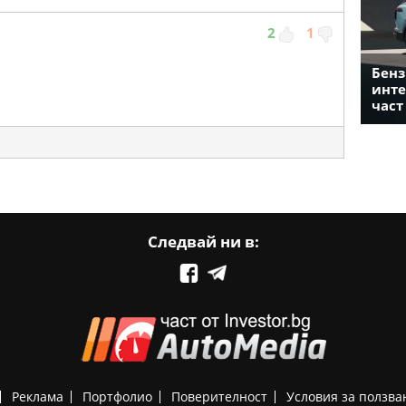
2
1
Бенз
инте
част
Следвай ни в:
Реклама
Портфолио
Поверителност
Условия за ползва