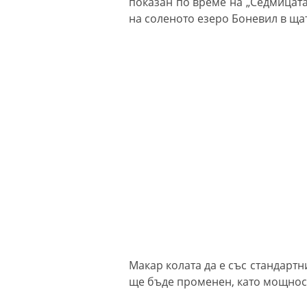
показан по време на „Седмицата 
на соленото езеро Боневил в ща
Макар колата да е със стандарт
ще бъде променен, като мощностт