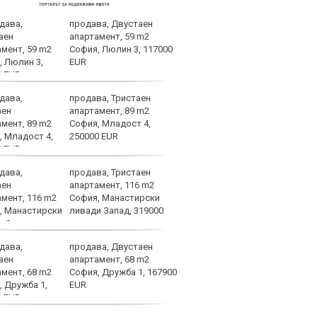
продава, Двустаен
Мачо
апартамент, 59 m2
теле
София, Люлин 3, 117000
авгу
EUR
продава, Тристаен
След
апартамент, 89 m2
Тел 
София, Младост 4,
нов 
250000 EUR
продава, Тристаен
Фено
апартамент, 116 m2
Авив
София, Манастирски
загу
ливади Запад, 319000
и по
продава, Двустаен
Отме
апартамент, 68 m2
на К
София, Дружба 1, 167900
какв
EUR
феде
категории