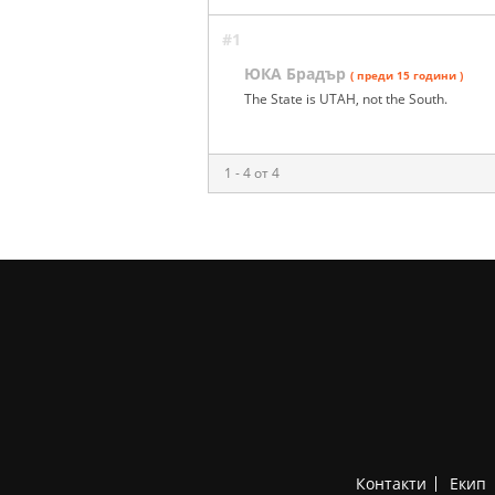
#1
ЮКА Брадър
( преди 15 години )
The State is UTAH, not the South.
1 - 4 от 4
Контакти
Екип