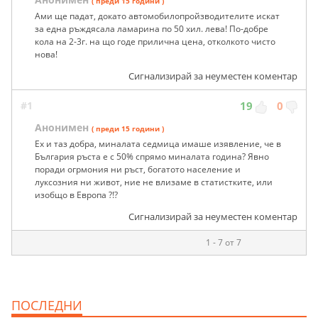
( преди 15 години )
Ами ще падат, докато автомобилопройзводителите искат
за една ръждясала ламарина по 50 хил. лева! По-добре
кола на 2-3г. на що годе прилична цена, отколкото чисто
нова!
Сигнализирай за неуместен коментар
#1
19
0
Анонимен
( преди 15 години )
Ех и таз добра, миналата седмица имаше изявление, че в
България ръста е с 50% спрямо миналата година? Явно
поради огрмония ни ръст, богатото население и
луксозния ни живот, ние не влизаме в статистките, или
изобщо в Европа ?!?
Сигнализирай за неуместен коментар
1 - 7 от 7
ПОСЛЕДНИ