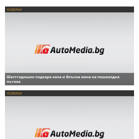
НОВИНИ
Шестгодишен подкара кола и блъсна жена на пешеходна
пътека
НОВИНИ