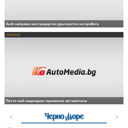
Audi направи нестандартен удължител на пробега
НОВИНИ
Петте най-надеждни германски автоматика