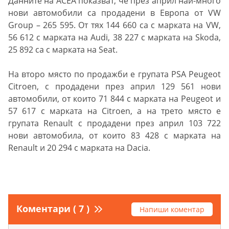
Данните на АСЕА показват, че през април най-много
нови автомобили са продадени в Европа от VW
Group – 265 595. От тях 144 660 са с марката на VW,
56 612 с марката на Audi, 38 227 с марката на Skoda,
25 892 са с марката на Seat.
На второ място по продажби е групата PSA Peugeot
Citroen, с продадени през април 129 561 нови
автомобили, от които 71 844 с марката на Peugeot и
57 617 с марката на Citroen, а на трето място е
групата Renault с продадени през април 103 722
нови автомобила, от които 83 428 с марката на
Renault и 20 294 с марката на Dacia.
Коментари ( 7 )
Напиши коментар