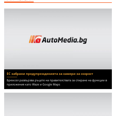
ЕС забрани предупрежденията за камери за скорост
Брюксел развързва ръцете на правителствата за спиране на функции в
приложения като Waze и Google Maps