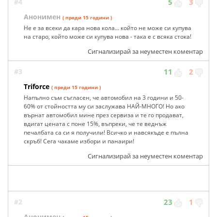
#4
5
3
Анонимен
( преди 15 години )
Не е за всеки да кара нова кола... който не може си купува
на старо, който може си купува нова - така е с всяка стока!
Сигнализирай за неуместен коментар
#3
11
2
Triforce
( преди 15 години )
Напълно съм съгласен, че автомобил на 3 години и 50-
60% от стойността му си заслужава НАЙ-МНОГО! Но ако
върнат автомобил мине през сервиза и те го продават,
вдигат цената с поне 15%, въпреки, че те веднъж
печалбата са си я получили! Всичко и навсякъде е пълна
скръб! Сега чакаме избори и панаири!
Сигнализирай за неуместен коментар
#2
23
1
Анонимен