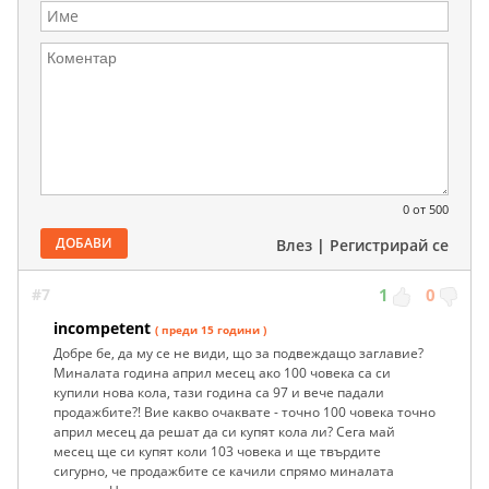
0
от 500
ДОБАВИ
Влез
|
Регистрирай се
#7
1
0
incompetent
( преди 15 години )
Добре бе, да му се не види, що за подвеждащо заглавие?
Миналата година април месец ако 100 човека са си
купили нова кола, тази година са 97 и вече падали
продажбите?! Вие какво очаквате - точно 100 човека точно
април месец да решат да си купят кола ли? Сега май
месец ще си купят коли 103 човека и ще твърдите
сигурно, че продажбите се качили спрямо миналата