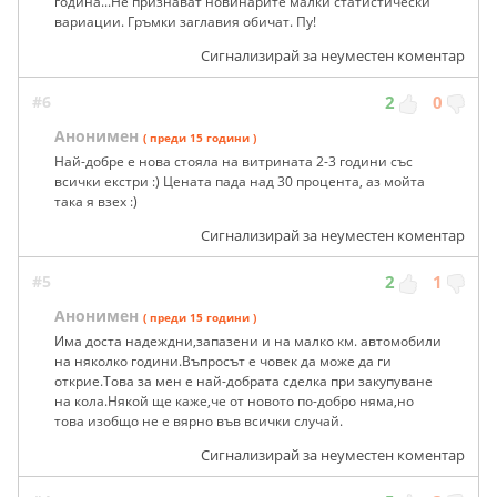
година...Не признават новинарите малки статистически
вариации. Гръмки заглавия обичат. Пу!
Сигнализирай за неуместен коментар
#6
2
0
Анонимен
( преди 15 години )
Най-добре е нова стояла на витрината 2-3 години със
всички екстри :) Цената пада над 30 процента, аз мойта
така я взех :)
Сигнализирай за неуместен коментар
#5
2
1
Анонимен
( преди 15 години )
Има доста надеждни,запазени и на малко км. автомобили
на няколко години.Въпросът е човек да може да ги
открие.Това за мен е най-добрата сделка при закупуване
на кола.Някой ще каже,че от новото по-добро няма,но
това изобщо не е вярно във всички случай.
Сигнализирай за неуместен коментар