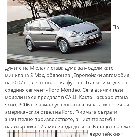
По
думите на Мюлали става дума за модели като
минивана S-Max, обявен за „Европейски автомобил
на 2007 г.", лекотоварния фургон Transit и модела в
средния сегмент - Ford Mondeo. Сега всички тези
модели не се продават в САЩ. Както наскоро стана
ясно, 2006 г е най-неуспешната в цялата история на
американския отдел на Ford. Фирмата съкрати
значително производството, а чистите загуби
надхвърлиха 12.7 милиарда долара.
В същото време
европейският