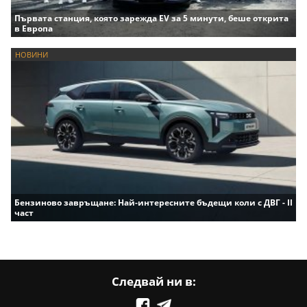
Първата станция, която зарежда EV за 5 минути, беше открита
в Европа
НОВИНИ
Бензиново завръщане: Най-интересните бъдещи коли с ДВГ - II
част
Следвай ни в: