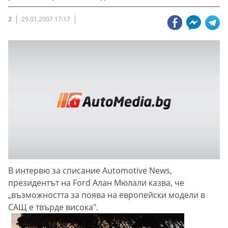
2
29.01.2007 17:17
В интервю за списание Automotive News,
президентът на Ford Алан Мюлали казва, че
„възможността за поява на европейски модели в
САЩ е твърде висока".