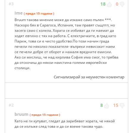
#3
18
0
Ime
( преди 15 години )
Bruum такова мнение може да изкаже само пълен ***.
Наскоро бях в Сарагоса, Испания, там правят същптп, но
засега само с колела. Хората се избиват да ги наемат да
ходят евтино с тях на работа. С електричките, в град като
Париж, това си е чисто удобство.По този начин града
печели по няколко показателя- въпреки невисокит наем
се печели добре от оборот и намаля вредните емисии.
Ако си мислиш, че над кирлива София има смог, то трябва
да отскочиш до някои наистина големи европейски
столици.
Сигнализирай за неуместен коментар
#2
8
15
bruum
( преди 15 години )
Като не ги купуват, гледат да зарибяват хората, че някой
да се излъже след това и да си вземе такова чудо.