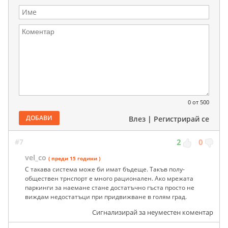
0
от 500
ДОБАВИ
Влез
|
Регистрирай се
#7
2
0
vel_co
( преди 15 години )
С такава система може би имат бъдеще. Такъв полу-
обществен трнспорт е много рационален. Ако мрежата
паркинги за наемане стане достатъчно гъста просто не
виждам недостатъци при придвижване в голям град.
Сигнализирай за неуместен коментар