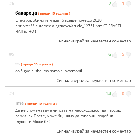
#6
2
1
бавареца
( преди 15 години )
Електромобилите нямат бъдеще поне до 2020
г.http://***.automedia.bg/news/article_12751.htmlСЪГЛАСЕН
НАПЪЛНО !
Сигнализирай за неуместен коментар
#5
6
5
ss
( преди 15 години )
do 5 godini she ima samo el avtomobili.
Сигнализирай за неуместен коментар
#4
14
0
Ime
( преди 15 години )
Да не споменаваме липсата на необходимост да търсиш
паркинги.После, може би, няма да говориш подобни
глупости.Може би!
Сигнализирай за неуместен коментар