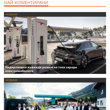
НАЙ-КОМЕНТИРАНИ
НОВИНИ
Нидерландия въвежда режим на тока заради
електромобилите
НОВИНИ