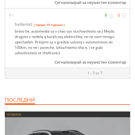
Сигнализирай за неуместен коментар
#1
9
8
hellenist
( преди 15 години )
bravo be, automedia sa v chas sys sluchvashtoto se:) Mejdu
drugoto v nedelq q karah,taq elektrichka, no ne sam mnogo
vpechatlen. Prilojimi sa v gradski usloviq s avtonomnost do
100km, no ne i poveche. Izkluchitelno tiha e, i se gubi
udovolstvieto ot shofirane:(
Сигнализирай за неуместен коментар
1 - 7 от 7
ПОСЛЕДНИ
НОВИНИ