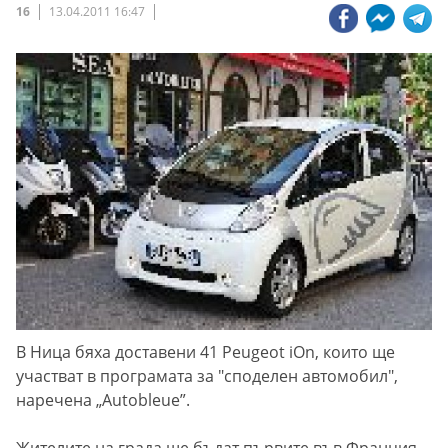
16
13.04.2011 16:47
В Ница бяха доставени 41 Peugeot iOn, които ще
участват в програмата за "споделен автомобил",
наречена „Autobleue”.
Жителите на града ще бъдат първите във Франция,