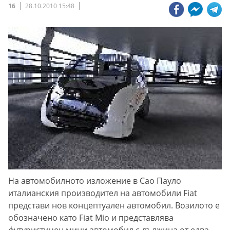
16
28.10.2010 15:48
На автомобилното изложение в Сао Пауло
италианския производител на автомобили Fiat
представи нов концептуален автомобил. Возилото е
обозначено като Fiat Mio и представлява
футуристичен мини автомобил с дължина от едва