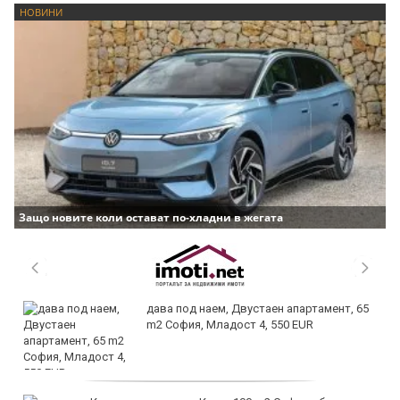
НОВИНИ
Защо новите коли остават по-хладни в жегата
дава под наем, Двустаен апартамент, 65
m2 София, Младост 4, 550 EUR