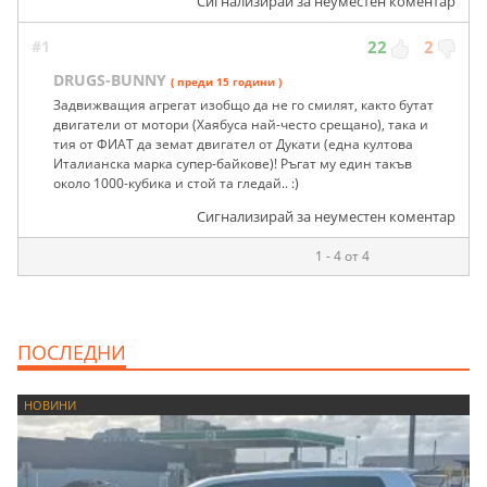
Сигнализирай за неуместен коментар
#1
22
2
DRUGS-BUNNY
( преди 15 години )
Задвижващия агрегат изобщо да не го смилят, както бутат
двигатели от мотори (Хаябуса най-често срещано), така и
тия от ФИАТ да земат двигател от Дукати (една култова
Италианска марка супер-байкове)! Ръгат му един такъв
около 1000-кубика и стой та гледай.. :)
Сигнализирай за неуместен коментар
1 - 4 от 4
ПОСЛЕДНИ
НОВИНИ