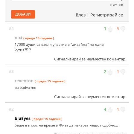
0
от 500
ДОБАВИ
Влез
|
Регистрирай се
#4
1
5
nixi
( преди 15 години )
17000 души са взели участие в "дизайна" на една
кутия?!?!?
Сигнализирай за неуместен коментар
#3
2
1
reventon
( преди 15 години )
ba eadva me
Сигнализирай за неуместен коментар
#2
4
1
bluEyes
( преди 15 години )
беше въпрос на време и Фиат да изкарат нещо подобно...