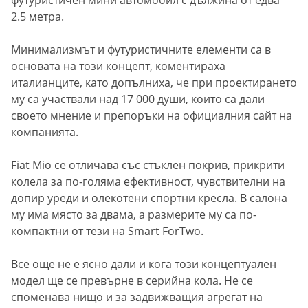
2.5 метра.
Минимализмът и футуристичните елементи са в
основата на този концепт, коментираха
италианците, като допълниха, че при проектирането
му са участвали над 17 000 души, които са дали
своето мнение и препоръки на официалния сайт на
компанията.
Fiat Mio се отличава със стъклен покрив, прикрити
колела за по-голяма ефективност, чувствителни на
допир уреди и олекотени спортни кресла. В салона
му има място за двама, а размерите му са по-
компактни от тези на Smart ForTwo.
Все още не е ясно дали и кога този концептуален
модел ще се превърне в серийна кола. Не се
споменава нищо и за задвижващия агрегат на