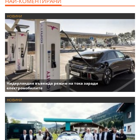
НАЙ-КОМЕНТИРАНИ
НОВИНИ
Нидерландия въвежда режим на тока заради
електромобилите
НОВИНИ