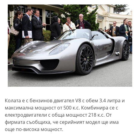
Колата е с бензинов двигател V8 с обем 3.4 литра и
максимална мощност от 500 к.с. Комбинира се с
електродвигатели с обща мощност 218 к.с. От
фирмата съобщиха, че серийният модел ще има
още по-висока мощност.