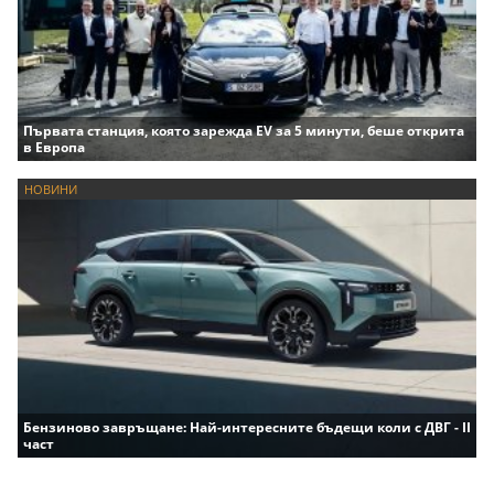
Първата станция, която зарежда EV за 5 минути, беше открита
в Европа
НОВИНИ
Бензиново завръщане: Най-интересните бъдещи коли с ДВГ - II
част