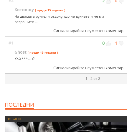
#2
2
0
Котоошу
( преди 15 години )
На двамата рунгели отдолу, що не духнете и не ми
разрошите ....
Сигнализирай за неуместен коментар
#1
0
1
Ghost
( преди 15 години )
Кой ***...н?
Сигнализирай за неуместен коментар
1 - 2 от 2
ПОСЛЕДНИ
НОВИНИ