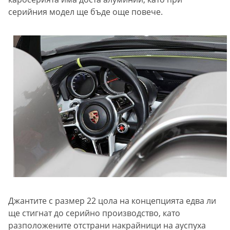
серийния модел ще бъде още повече.
Джантите с размер 22 цола на концепцията едва ли
ще стигнат до серийно производство, като
разположените отстрани накрайници на ауспуха