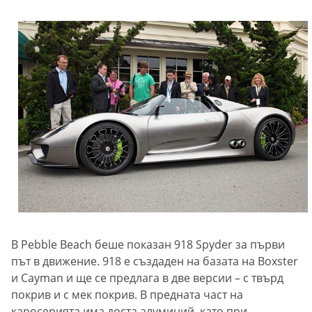
В Pebble Beach беше показан 918 Spyder за първи
път в движение. 918 е създаден на базата на Boxster
и Cayman и ще се предлага в две версии – с твърд
покрив и с мек покрив. В предната част на
каросерията има доста алуминий, като при