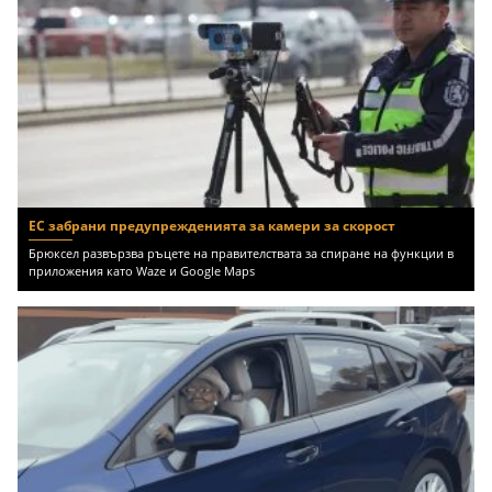
ЕС забрани предупрежденията за камери за скорост
Брюксел развързва ръцете на правителствата за спиране на функции в
приложения като Waze и Google Maps