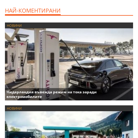
НАЙ-КОМЕНТИРАНИ
НОВИНИ
Нидерландия въвежда режим на тока заради
електромобилите
НОВИНИ