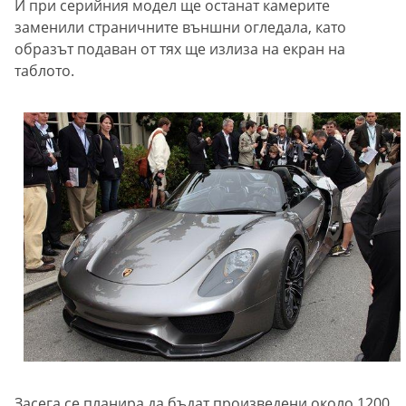
И при серийния модел ще останат камерите
заменили страничните външни огледала, като
образът подаван от тях ще излиза на екран на
таблото.
Засега се планира да бъдат произведени около 1200