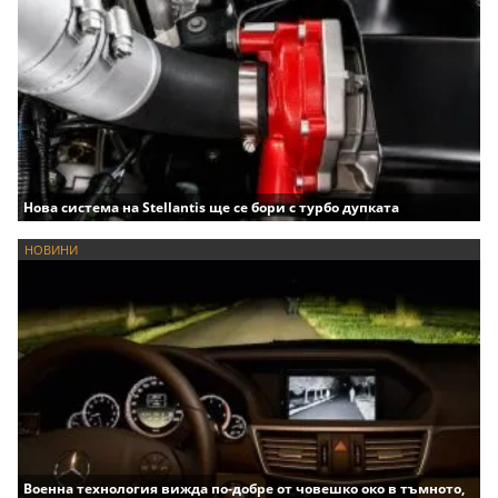
Нова система на Stellantis ще се бори с турбо дупката
НОВИНИ
Военна технология вижда по-добре от човешко око в тъмното,