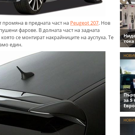
т промяна в предната част на
Peugeot 207
. Нов
пушени фарове. В долната част на задната
Нид
а която се монтират накрайниците на ауспуха. Те
тока
само един.
НОВИ
Първ
за 5
Евро
НОВИ