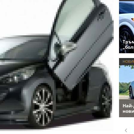
Тръм
„бол
НОВИ
Най-
нови