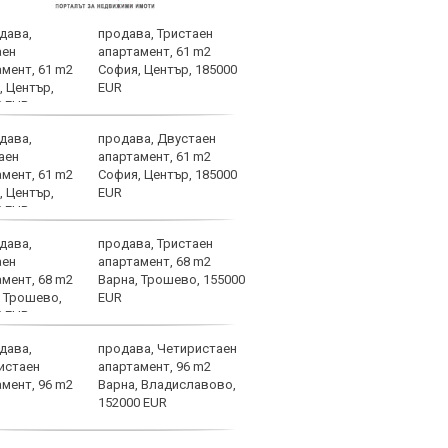
продава, Тристаен
Бълг
апартамент, 61 m2
наци
София, Център, 185000
Свет
EUR
атле
продава, Двустаен
След
апартамент, 61 m2
Мака
София, Център, 185000
прод
EUR
още 
изхода
продава, Тристаен
ЦСКА
апартамент, 68 m2
перл
Варна, Трошево, 155000
мачо
EUR
близ
продава, Четиристаен
Мачо
апартамент, 96 m2
теле
Варна, Владиславово,
авгу
152000 EUR