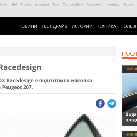
On Air
Gol
Tialoto
Az-jenata
Puls
Teenproblem
Automedia
Imoti.net
Rabota
НОВИНИ
ТЕСТ ДРАЙВ
ИСТОРИИ
ТЕХНИКА
ПОЛЕЗ
ПОСЛ
Racedesign
НОВИ
X Racedesign е подготвила няколко
 Peugeot 207.
Buga
шедь
НОВИ