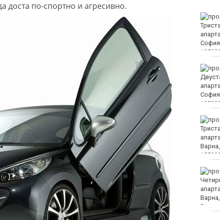
да доста по-спортно и агресивно.
ЕЦТП: „Туризмът за
шофьорски книжки“
заобикаля закона и
създава риск за всички
на пътя
Организират редица
инициативи за
Международния ден на
младежта във Варна
Чужденец, ползвал
фалшива шофьорска
книжка, бе осъден във
Варна
Спипаха 75-годишен
дядо с 53 грама чист
кокаин