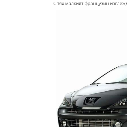
С тях малкият французин изглеж