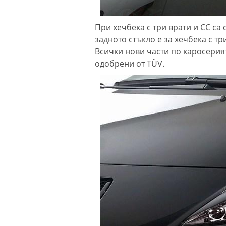
При хечбека с три врати и СС са
задното стъкло е за хечбека с три
Всички нови части по каросерият
одобрени от TÜV.