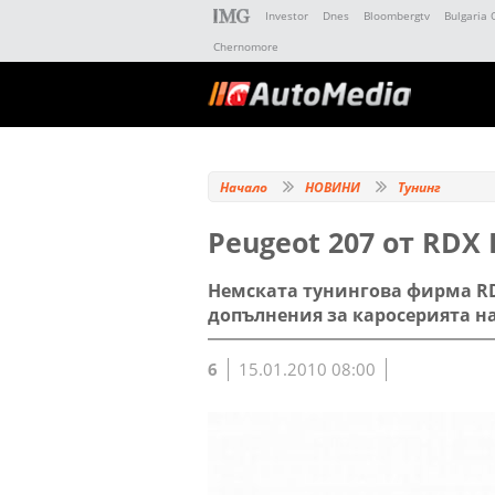
Investor
Dnes
Bloombergtv
Bulgaria 
Chernomore
Начало
НОВИНИ
Тунинг
Peugeot 207 от RDX 
Немската тунингова фирма RD
допълнения за каросерията на
6
15.01.2010 08:00