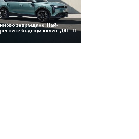
иново завръщане: Най-
ресните бъдещи коли с ДВГ - II