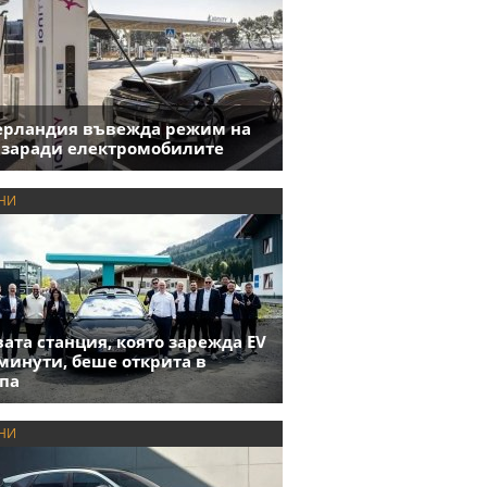
ерландия въвежда режим на
 заради електромобилите
НИ
ата станция, която зарежда EV
 минути, беше открита в
па
НИ