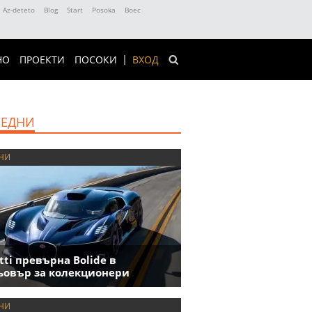
Az-deteto
Blog
Start
Posoka
Boec
НО
ПРОЕКТИ
ПОСОКИ
ВХОД
ЕДНИ
НИ
tti превърна Bolide в
овър за колекционери
НИ