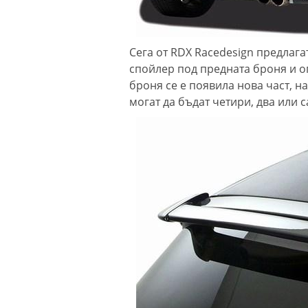
Сега от RDX Racedesign предлага
спойлер под предната броня и о
броня се е появила нова част, н
могат да бъдат четири, два или 