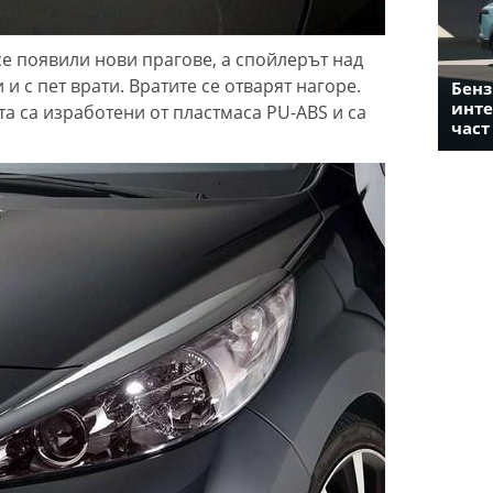
 се появили нови прагове, а спойлерът над
 и с пет врати. Вратите се отварят нагоре.
Бенз
инте
а са изработени от пластмаса PU-ABS и са
част