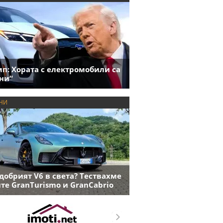
п: Хората с електромобили са
ни“
НИ
добрият V6 в света? Тествахме
те GranTurismo и GranCabrio