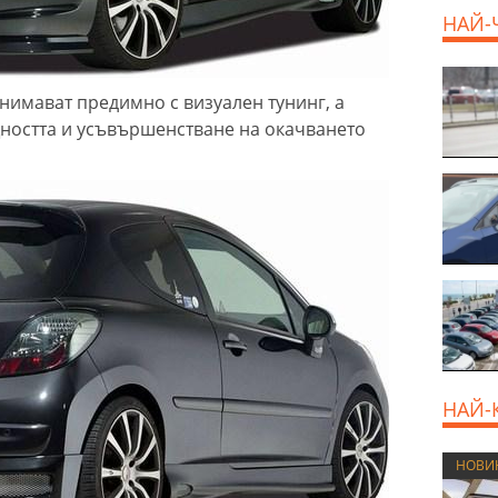
НАЙ-
нимават предимно с визуален тунинг, а
ността и усъвършенстване на окачването
НАЙ-
НОВИ