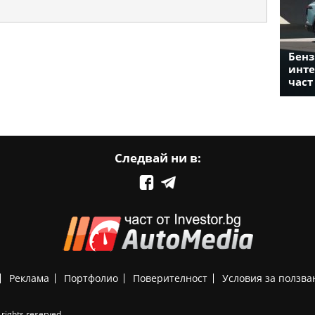
Бенз
инте
част
Следвай ни в:
Реклама
Портфолио
Поверителност
Условия за ползва
rights reserved.