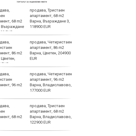
продава, Тристаен
Офиц
апартамент, 68 m2
задъ
Варна, Възраждане 3,
нов 
118900 EUR
продава, Четиристаен
Нуне
апартамент, 86 m2
от п
Варна, Цветен, 204900
Гуар
EUR
продава, Четиристаен
Арау
апартамент, 96 m2
дове
Варна, Владиславово,
177000 EUR
продава, Тристаен
Фабр
апартамент, 68 m2
възх
Варна, Владиславово,
Моу
122900 EUR