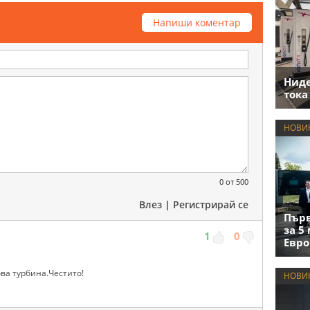
Напиши коментар
Нид
тока
НОВИ
0
от 500
Влез
|
Регистрирай се
Първ
за 5
1
0
Евро
ова турбина.Честито!
НОВИ