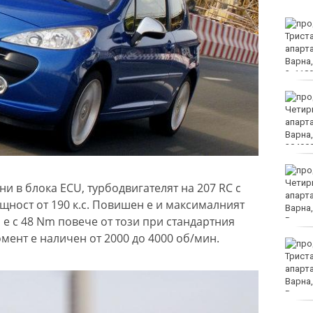
Нови 45 курсанти бяха
посрещнати във
Военноморското
училище във Варна
Няма дълбоки кратери
на мястото, на което се
взриви дрон у нас
Хванаха за ден 31
шофьори с алкохол или
ни в блока ECU, турбодвигателят на 207 RC с
наркотици
щност от 190 к.с. Повишен е и максималният
 е с 48 Nm повече от този при стандартния
ент е наличен от 2000 до 4000 об/мин.
Хаджирусев смени
Черно море Тича с Локо
(Пд)