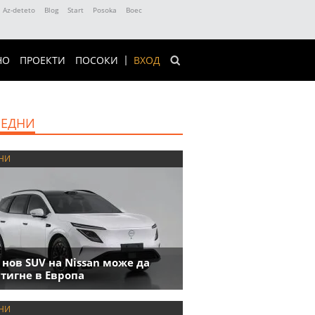
Az-deteto
Blog
Start
Posoka
Boec
НО
ПРОЕКТИ
ПОСОКИ
ВХОД
ЕДНИ
НИ
 нов SUV на Nissan може да
тигне в Европа
НИ