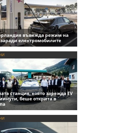
ерландия въвежда режим на
 заради електромобилите
НИ
ата станция, която зарежда EV
 минути, беше открита в
па
НИ