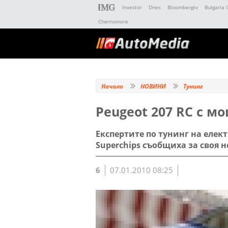
Investor
Dnes
Bloombergtv
Bulgaria 
Chernomore
Начало
НОВИНИ
Тунинг
Peugeot 207 RC с мо
Експертите по тунинг на елек
Superchips съобщиха за своя 
6
07.01.2010 08:25