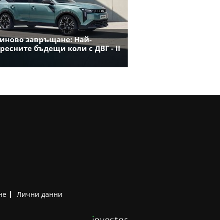
иново завръщане: Най-
ресните бъдещи коли с ДВГ - II
не
Лични данни