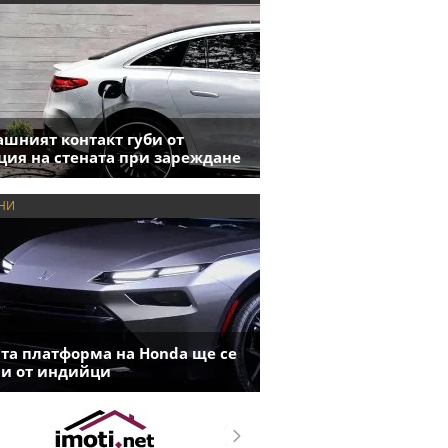
шният контакт губи от
ция на стената при зареждане
НИ
та платформа на Honda ще се
и от индийци