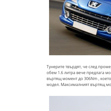
Тунерите твърдят, че след проме
обем 1.6 литра вече предлага мо
въртящ момент до 306Nm , което
модел. Максималният въртящ мом