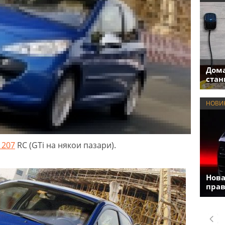
Дома
стан
НОВИ
 207
RC (GTi на някои пазари).
Нова
прав