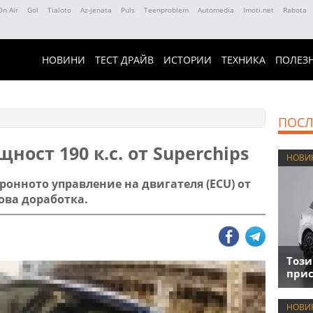
On Air
Gol
Tialoto
Az-jenata
Puls
Teenproblem
Automedia
Imoti.net
Rabota
НОВИНИ
ТЕСТ ДРАЙВ
ИСТОРИИ
ТЕХНИКА
ПОЛЕЗ
ПОСЛ
щност 190 к.с. от Superchips
НОВИ
тронното управление на двигателя (ECU) от
нова доработка.
Този
прис
НОВИ