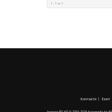
1 - 1 от 1
Контакти
Екип
Investor.BG AD © 2001-2026 Automedia.bg All 