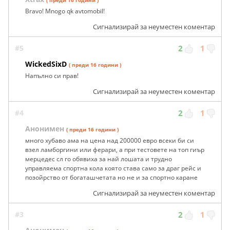
Bravo! Mnogo qk avtomobil!
Сигнализирай за неуместен коментар
#5
2
1
WickedSixD
( преди 16 години )
Напълно си прав!
Сигнализирай за неуместен коментар
#4
2
1
Анонимен
( преди 16 години )
много хубаво ама на цена над 200000 евро всеки би си
взел ламборгини или ферари, а при тестовете на топ гиър
мерцедес сл го обявиха за най лошата и трудно
управляема спортна кола която става само за драг рейс и
позойрство от богаташчетата но не и за спортно каране
Сигнализирай за неуместен коментар
#3
2
1