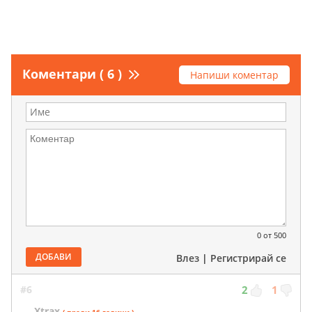
Коментари ( 6 )
Напиши коментар
0
от 500
ДОБАВИ
Влез
|
Регистрирай се
#6
2
1
Xtrax
( преди 16 години )