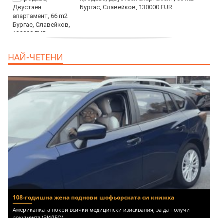
Бургас, Славейков, 130000 EUR
продава, Ателие,Таван, Студио, 54 m2
НАЙ-ЧЕТЕНИ
Бургас, Сарафово, 104000 EUR
108-годишна жена поднови шофьорската си книжка
Американката покри всички медицински изисквания, за да получи
документа (ВИДЕО)