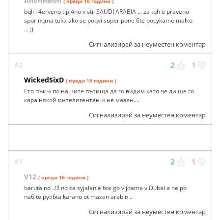
Анонимен
( преди 16 години )
bqli i 4erveno tipi4no v stil SAUDI ARABIA ... za tqh e praveno
spor nqma tuka ako se poqvi super pone 6te pocykame malko
... ;)
Сигнализирай за неуместен коментар
#2
2
1
WickedSixD
( преди 16 години )
Ето пък и по нашите пътища да го видим като че ли ще го
кара някой интелигентен и не мазен....
Сигнализирай за неуместен коментар
#1
2
1
V12
( преди 16 години )
barutalno ..!!! no za syjalenie 6te go vijdame v Dubai a ne po
na6ite pyti6ta karano ot mazen arabin ..
Сигнализирай за неуместен коментар