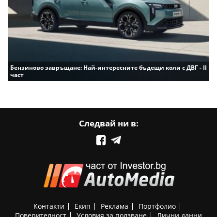
Бензиново завръщане: Най-интересните бъдещи коли с ДВГ - II
част
Следвай ни в:
Контакти
Екип
Реклама
Портфолио
Поверителност
Условия за ползване
Лични данни