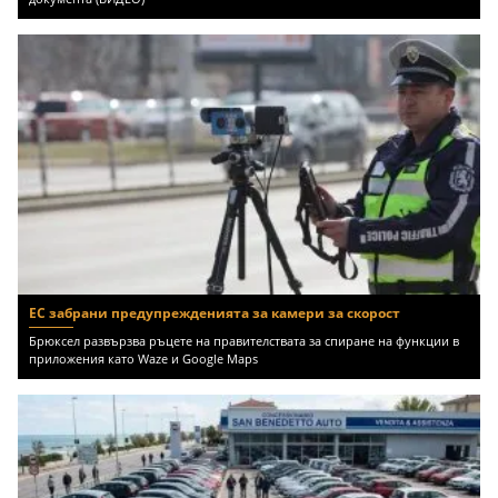
ЕС забрани предупрежденията за камери за скорост
Брюксел развързва ръцете на правителствата за спиране на функции в
приложения като Waze и Google Maps