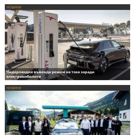
НОВИНИ
Нидерландия въвежда режим на тока заради
електромобилите
НОВИНИ