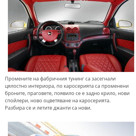
Промените на фабричния тунинг са засегнали
цялостно интериора, по каросерията са променени
броните, праговете, появило се е задно крило, нови
спойлери, ново оцветяване на каросерията.
Разбира се и летите джанти са нови.