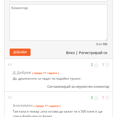
0
от 500
ДОБАВИ
Влез
|
Регистрирай се
#3
2
1
Д Добрев
( преди 17 години )
Да, дръпнатите си падат по подобен тунинг.
Сигнализирай за неуместен коментар
#2
2
1
Анонимен
( преди 17 години )
Тая кола е пожар ,сега остава да кажат че е 500 коня и ще
спаси Крайцлер от фалит