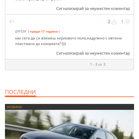
Сигнализирай за неуместен коментар
#1
2
1
petar
( преди 17 години )
как сега да си вземеш кирливото поло,надупено с евтини
пластмаси до козирката?:)))
Сигнализирай за неуместен коментар
1 - 3 от 3
ПОСЛЕДНИ
НОВИНИ