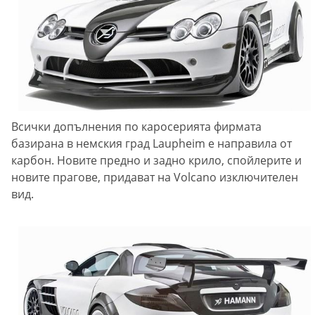
Всички допълнения по каросерията фирмата
базирана в немския град Laupheim е направила от
карбон. Новите предно и задно крило, спойлерите и
новите прагове, придават на Volcano изключителен
вид.