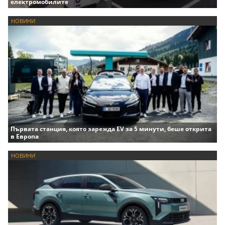
електромобилите
НОВИНИ
Първата станция, която зарежда EV за 5 минути, беше открита
в Европа
НОВИНИ