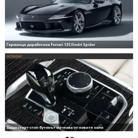
Германци доработиха Ferrari 12Cilindri Spider
НОВИНИ
Защо старт-стоп бутонът изчезва от новите коли