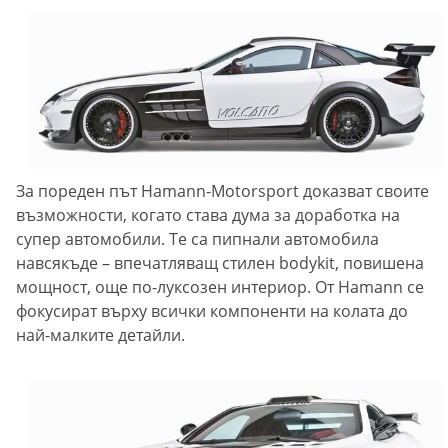
За пореден път Hamann-Motorsport доказват своите
възможности, когато става дума за доработка на
супер автомобили. Те са пипнали автомобила
навсякъде – впечатляващ стилен bodykit, повишена
мощност, още по-луксозен интериор. От Hamann се
фокусират върху всички компоненти на колата до
най-малките детайли.