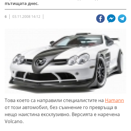
пътищата днес.
6
03.11.2008 14:12
Това което са направили специалистите на
Hamann
от този автомобил, без съмнение го превръща в
нещо наистина ексклузивно. Версията е наречена
Volcano.