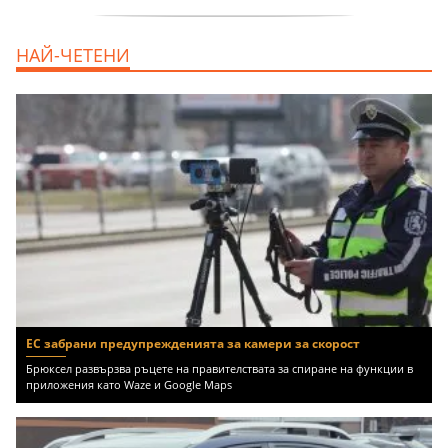
продава, Офис, 141 m2 Варна, Бриз,
НАЙ-ЧЕТЕНИ
112000 EUR
ЕС забрани предупрежденията за камери за скорост
Брюксел развързва ръцете на правителствата за спиране на функции в
приложения като Waze и Google Maps