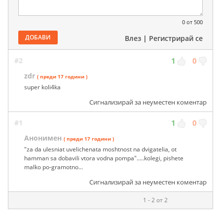
0
от 500
ДОБАВИ
Влез
|
Регистрирай се
#2
1
0
zdr
( преди 17 години )
super koli4ka
Сигнализирай за неуместен коментар
#1
1
0
Анонимен
( преди 17 години )
"za da ulesniat uvelichenata moshtnost na dvigatelia, ot
hamman sa dobavili vtora vodna pompa".....kolegi, pishete
malko po-gramotno...
Сигнализирай за неуместен коментар
1 - 2 от 2