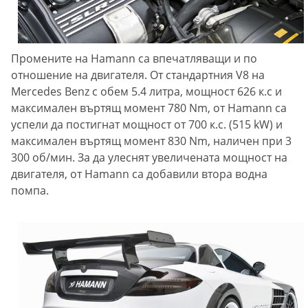
Промените на Hamann са впечатляващи и по
отношение на двигателя. От стандартния V8 на
Mercedes Benz с обем 5.4 литра, мощност 626 к.с и
максимален въртящ момент 780 Nm, от Hamann са
успели да постигнат мощност от 700 к.с. (515 kW) и
максимален въртящ момент 830 Nm, наличен при 3
300 об/мин. За да улеснят увеличената мощност на
двигателя, от Hamann са добавили втора водна
помпа.