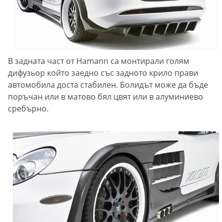
В задната част от Hamann са монтирали голям
дифузьор който заедно със задното крило прави
автомобила доста стабилен. Болидът може да бъде
поръчан или в матово бял цвят или в алуминиево
сребърно.