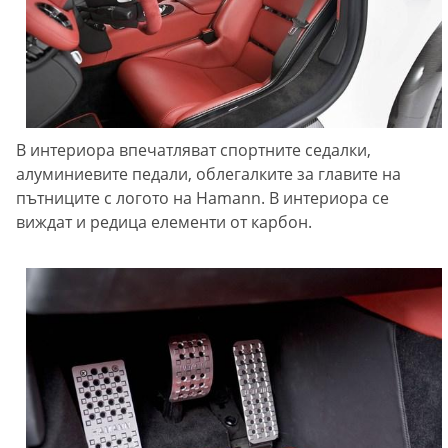
В интериора впечатляват спортните седалки,
алуминиевите педали, облегалките за главите на
пътниците с логото на Hamann. В интериора се
виждат и редица елементи от карбон.