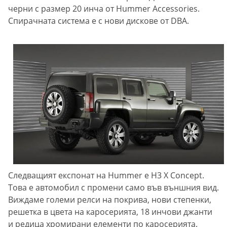
черни с размер 20 инча от Hummer Accessories.
Спирачната система е с нови дискове от DBA.
Следващият експонат на Hummer e H3 X Concept.
Това е автомобил с промени само във външния вид.
Виждаме големи релси на покрива, нови степенки,
решетка в цвета на каросерията, 18 инчови джанти
и редица хромирани елементи по каросерията.