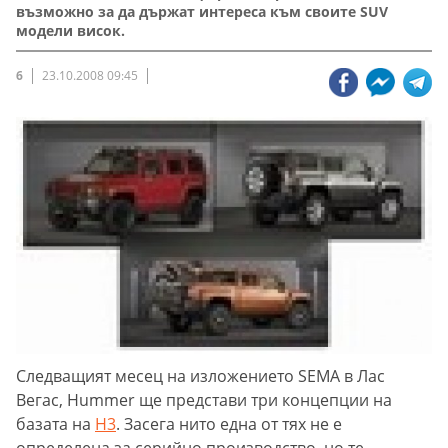
възможно за да държат интереса към своите SUV
модели висок.
6
23.10.2008 09:45
Следващият месец на изложението SEMA в Лас
Вегас, Hummer ще представи три концепции на
базата на
H3
. Засега нито една от тях не е
определена за серийно производство, но те