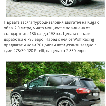
Първата засяга турбодизеловия двигател на Kuga с
обем 2.0 литра, чиято мощност е повишена от
стандартните 136 к.с. до 158 к.с. Цената на тази
доработка е 795 евро. Наред с нея от Wolf Racing
предлагат и нови 20 цолови лети джанти заедно с
гуми 275/30 R20 Pirelli, на цена от 2 850 евро.