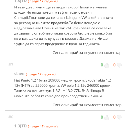
1.3JTD
( преди 17 години )
И тези две линии ще затворят скоро.Никой не купува
шкоди.Но няма по-голям гаф от този с новия
Сюпърб.Тръгнали да се карат Шкода и VW в кой е вината
за рекордно ниските продажби.То беше ясно,че е
недуразумение.Помня,че тук VAG-феновете се скъсваха
да хвалят сюпърбчето каква красота бил,ле ле колко бил
як и как щели да го купуват в кризата.Да,ама не!Нищо
чудно да го спрат предсрочно в края на годината.
Сигнализирай за неуместен коментар
#7
0
0
slavo
( преди 17 години )
Fiat Punto 1.2 16v за 209000 чешки крони. Skoda Fabia 1.2
12v (HTP) за 229000 крони. VW polo 1.2 12v 246000 крони.
Такива са цените тук. 1 BGL = 13.2 CZK. ВъВ Шкода В
момента работят само две производствени линии.
Сигнализирай за неуместен коментар
#6
0
0
1.3JTD
( преди 17 години )