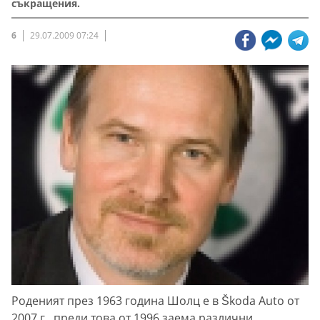
съкращения.
6
29.07.2009 07:24
Роденият през 1963 година Шолц е в Škoda Auto от
2007 г., преди това от 1996 заема различни