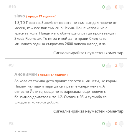
#10
0
0
slavo
( преди 17 години )
1.3JTD Прав си. Superb от новите не съм виждал повече от
месец, пък все пак съм си в Чехия. Но не казвай, че е
красива кола. Преди него обаче ще спрат да произвеждат
Skoda Roomster. То няма и кой да го прави След като
миналата година съкратиха 2600 човека наведнъж.
Сигнализирай за неуместен коментар
#9
0
2
Анонимен
( преди 17 години )
Аз кола от такива дето правят спагети и минети, не карам.
Нямам излишни пари да си правя експерименти. А
относно Йетито, също не го харесвам, още повече с
бензинов двигател и то 1.2. Октавия RS и супърба са
шкодите, които са добри.
Сигнализирай за неуместен коментар
#8
0
0