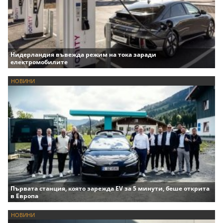
Нидерландия въвежда режим на тока заради
електромобилите
НОВИНИ
Първата станция, която зарежда EV за 5 минути, беше открита
в Европа
НОВИНИ