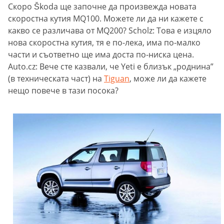
Скоро Škoda ще започне да произвежда новата
скоростна кутия MQ100. Можете ли да ни кажете с
какво се различава от MQ200? Scholz: Това е изцяло
нова скоростна кутия, тя е по-лека, има по-малко
части и съответно ще има доста по-ниска цена.
Auto.cz: Вече сте казвали, че Yeti е близък „роднина”
(в техническата част) на
Tiguan
, може ли да кажете
нещо повече в тази посока?