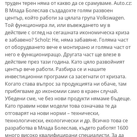
труден терен няма от какво да се срамуваме. Auto.cz:
В Млада Болеслав създадохте голям развоен
център, който работи за цялата група Volkswagen.
Той функционира ли, или въвеждането му в
действие с оглед на сегашната икономическа криза
е забавено? Scholz: Не, няма забавяне. Голяма част
от оборудването вече е монтирано и голяма част от
него е функциониращо. Другата част ще влезе в
действие през тази година. Като цяло развойният
център вече работи. Разбира се и нашите
инвестиционни програми са засегнати от кризата.
Когато става въпрос за продукцията ни обаче, там
прибягваме до икономии само в краен случай.
Убедени сме, че без нови продукти нямаме бъдеще.
Като правим нови модели това означава те да
отговарят на нови норми – технически,
технологически, екологически и др. Всичко това се
разработва в Млада Болеслав, където работят 1600
много високо квалифицирани специалисти. За да