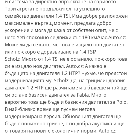
и система за директно впръскване на горивото.
Този агрегат е продължител на успешното
семейство двигатели 1.4 TSI. Има добре разположен
максимален въртящ момент, предлага добро
ускорение и мога да кажа от собствен опит, че с
него Yeti спокойно се движи със 180 км/час.Auto.cz:
Може ли да се каже, че това е изцяло нов двигател
или по-скоро е доразвиване на 1.4 TSI?
Scholz: Много от 1.4 TSI не е останало, по-скоро това
си е изцяло нов двигател. Auto.cz: А какво е
бъдещето на двигателя 1.2 НТР? Чухме, че предстои
модернизацията му. Scholz: Да, на трицилиндровия
двигател 1.2 НТР ще разчитаме и в бъдеще и той ще
си остане базисен двигател за Fabia. Много
вероятно това ще бъде и базисния двигател за Polo.
В най-близко време ще пуснем негова
модернизирана версия. Обновеният двигател ще
бъде с понижено триене, с по-добра акустика и ще
отговаря на новите екологични норми. Auto.cz: