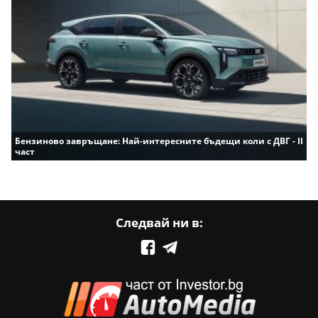
Бензиново завръщане: Най-интересните бъдещи коли с ДВГ - II
част
Следвай ни в: