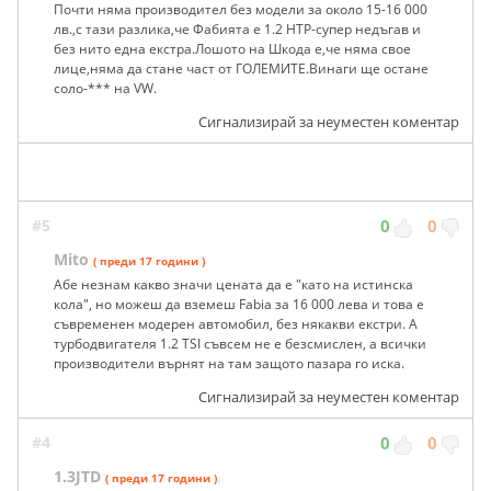
Почти няма производител без модели за около 15-16 000
лв.,с тази разлика,че Фабията е 1.2 HTP-супер недъгав и
без нито една екстра.Лошото на Шкода е,че няма свое
лице,няма да стане част от ГОЛЕМИТЕ.Винаги ще остане
соло-*** на VW.
Сигнализирай за неуместен коментар
#5
0
0
Mito
( преди 17 години )
Абе незнам какво значи цената да е "като на истинска
кола", но можеш да вземеш Fabia за 16 000 лева и това е
съвременен модерен автомобил, без някакви екстри. А
турбодвигателя 1.2 TSI съвсем не е безсмислен, а всички
производители върнят на там защото пазара го иска.
Сигнализирай за неуместен коментар
#4
0
0
1.3JTD
( преди 17 години )