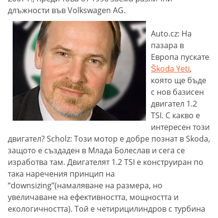
длъжности във Volkswagen AG.
Auto.cz: На
пазара в
Европа пускате
Škoda Yeti
,
която ще бъде
с нов базисен
двигател 1.2
TSI. С какво е
интересен този
двигател? Scholz: Този мотор е добре познат в Skoda,
защото е създаден в Млада Болеслав и сега се
изработва там. Двигателят 1.2 TSI е конструиран по
така наречения принцип на
“downsizing”(намаляване на размера, но
увеличаване на ефективността, мощността и
екологичността). Той е четирицилиндров с турбина