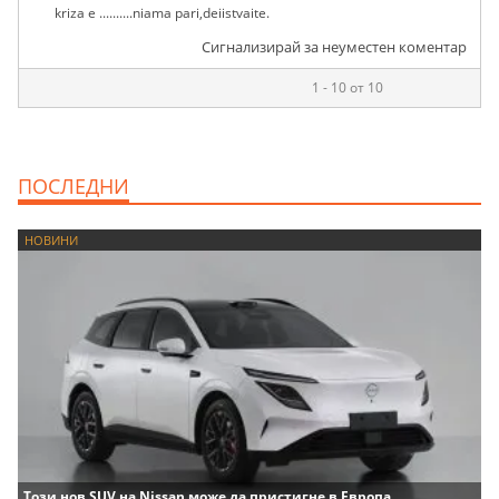
kriza e ..........niama pari,deiistvaite.
Сигнализирай за неуместен коментар
1 - 10 от 10
ПОСЛЕДНИ
НОВИНИ
Този нов SUV на Nissan може да пристигне в Европа