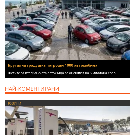
Брутална градушка потроши 1000 автомобила
Щетите за италианската автокъща се оценяват на 5 милиона евро
НАЙ-КОМЕНТИРАНИ
НОВИНИ