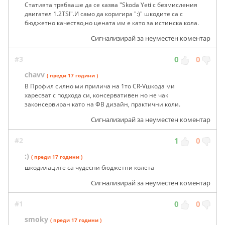
Статията трябваше да се казва "Skoda Yeti с безмисления
двигател 1.2TSI".И само да коригира ":)" шкодите са с
бюджетно качество,но цената им е като за истинска кола.
Сигнализирай за неуместен коментар
#3
0
0
chavv
( преди 17 години )
В Профил силно ми прилича на 1то CR-Vшкода ми
харесват с подхода си, консервативен но не чак
законсервиран като на ФВ дизайн, практични коли.
Сигнализирай за неуместен коментар
#2
1
0
:)
( преди 17 години )
шкодилаците са чудесни бюджетни колета
Сигнализирай за неуместен коментар
#1
0
0
smoky
( преди 17 години )