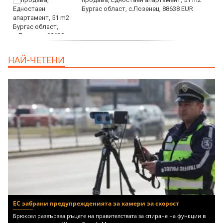
Бургас област, с.Лозенец, 88638 EUR
продава, Едностаен апартамент, 39 m2
НАЙ-ЧЕТЕНИ
Бургас област, к.к.Слънчев Бряг, 65500
EUR
ЕС забрани предупрежденията за камери за скорост
Брюксел развързва ръцете на правителствата за спиране на функции в