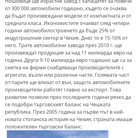
Ношовице ще израстне завод с капацитет за повече
от 300 000 автомобили годишно, където се очаква
да бъдат произвеждани модели от компактната и от
средната класа. Икономистите очакват след четири
години автомобилостроенето да бъде 25% от
индустриалния сектор в Чехия. Днес то е 15-16% от
него. Трите автомобилни завода през 2010 г. ще
произвеждат продукция за над 11 милиарда евро на
година. Други 9-10 милиарда евро годишно ще са за
сметка на фирми снабдяващи производителите с
агрегати, възли или различни части. Голямата част
от парите ще влизат от вън, защото автомобилните
производители работят главно за експорт. Това
развитие позволи през последните години рязко да
се подобри търговският баланс на Чешката
република. През 2005 година за първи път в най-
новата стопанска история на Чехия, страната имаше
положителен търговски баланс.