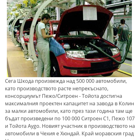
Сега Шкода произвежда над 500 000 автомобили,
като производството расте непрекъснато,
консорциумът Пежо/Ситроен - Тойота достигна
максималния проектен капацитет на завода в Колин
за малки автомобили, като през тази година там ще
бъдат произведени по 100 000 Ситроен С1, Пежо 107
и Тойота Aygo. Новият участник в производството на
автомобили в Чехия е Хюндай. Край моравския град