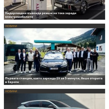
Нидерландия въвежда режим на тока заради
електромобилите
НОВИНИ
Първата станция, която зарежда EV за 5 минути, беше открита
в Европа
НОВИНИ