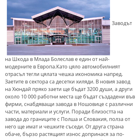
Заводът
на Шкода в Млада Болеслав е един от най-
модерните в Европа.Като цяло автомобилният
отрасъл тегли цялата чешка икономика напред.
Заетите в сектора са десетки хиляди. В новия завод
на Хюндай пряко заети ще бъдат 3200 души, а други
около 10 000 работни места ще бъдат създадени във
фирми, снабдяващи завода в Ношовице с различни
части, материали и услуги. Поради близостта на
завода до границите с Полша и Словакия, полза от
него ще имат и чешките съседи. От друга страна
обаче, бързо растящият износ допринася за по-