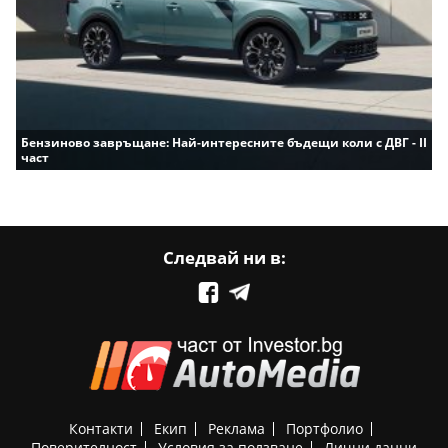
Бензиново завръщане: Най-интересните бъдещи коли с ДВГ - II
част
Следвай ни в:
Контакти
Екип
Реклама
Портфолио
Поверителност
Условия за ползване
Лични данни