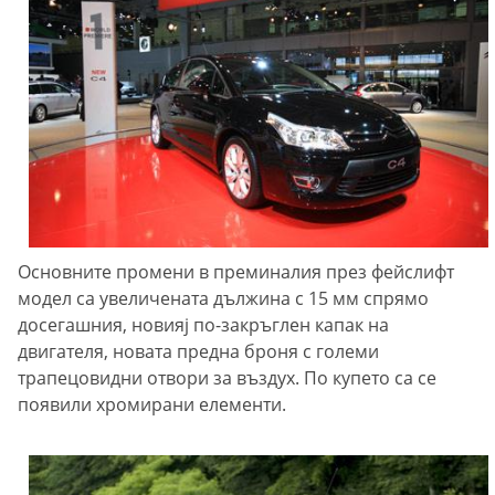
Основните промени в преминалия през фейслифт
модел са увеличената дължина с 15 мм спрямо
досегашния, новияj по-закръглен капак на
двигателя, новата предна броня с големи
трапецовидни отвори за въздух. По купето са се
появили хромирани елементи.