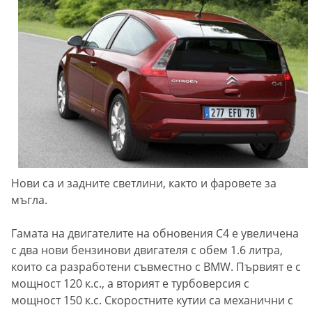
Нови са и задните светлини, както и фаровете за
мъгла.
Гамата на двигателите на обновения C4 е увеличена
с два нови бензинови двигателя с обем 1.6 литра,
които са разработени съвместно с BMW. Първият е с
мощност 120 к.с., а вторият е турбоверсия с
мощност 150 к.с. Скоростните кутии са механични с