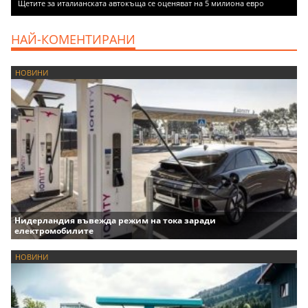
Щетите за италианската автокъща се оценяват на 5 милиона евро
НАЙ-КОМЕНТИРАНИ
НОВИНИ
Нидерландия въвежда режим на тока заради
електромобилите
НОВИНИ