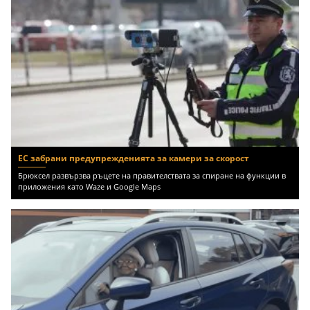
ЕС забрани предупрежденията за камери за скорост
Брюксел развързва ръцете на правителствата за спиране на функции в
приложения като Waze и Google Maps