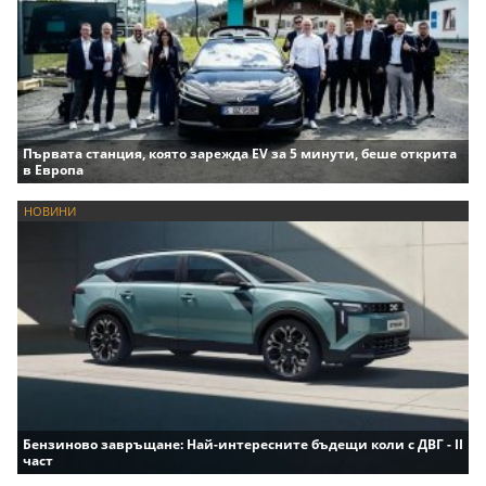
Първата станция, която зарежда EV за 5 минути, беше открита
в Европа
НОВИНИ
Бензиново завръщане: Най-интересните бъдещи коли с ДВГ - II
част