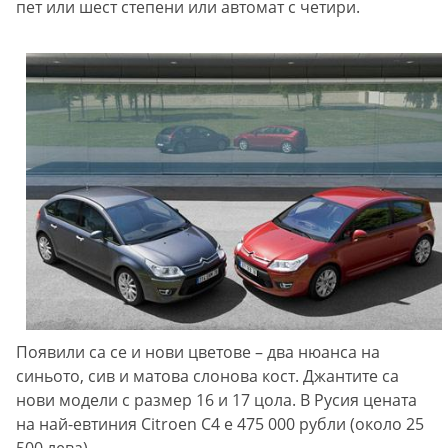
пет или шест степени или автомат с четири.
Появили са се и нови цветове – два нюанса на
синьото, сив и матова слонова кост. Джантите са
нови модели с размер 16 и 17 цола. В Русия цената
на най-евтиния Citroen C4 е 475 000 рубли (около 25
500 лева).