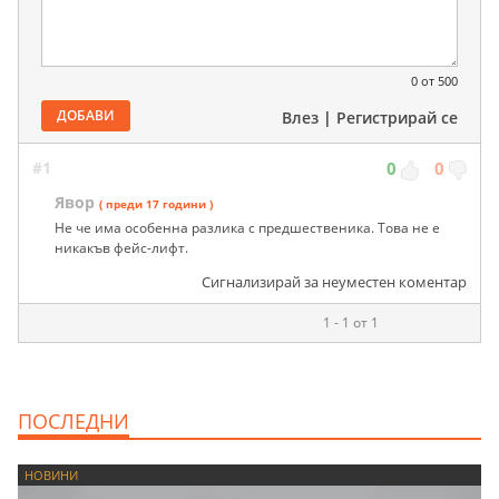
0
от 500
ДОБАВИ
Влез
|
Регистрирай се
#1
0
0
Явор
( преди 17 години )
Не че има особенна разлика с предшественика. Това не е
никакъв фейс-лифт.
Сигнализирай за неуместен коментар
1 - 1 от 1
ПОСЛЕДНИ
НОВИНИ