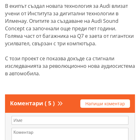
В екипът създал новата технология за Audi влизат
учени от Института за дигитални технологии в
Илменау. Опитите за създаване на Audi Sound
Concept са започнали още преди пет години.
Голяма част от багажника на Q7 е заета от гигантски
усилвател, свързан с три компютъра.
С този проект се показва докъде са стигнали
изследванията за революционно нова аудиосистема
в автомобила.
Коментари ( 5 )
Напиши коментар