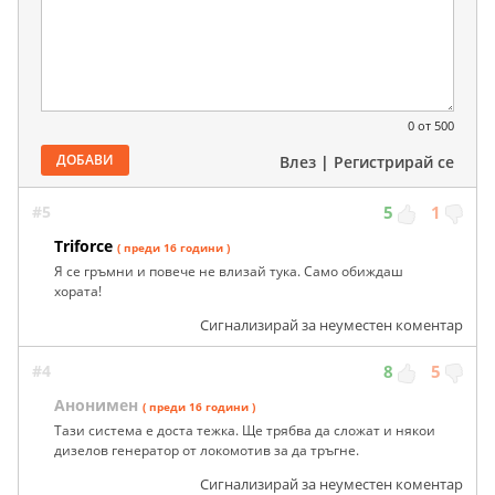
0
от 500
ДОБАВИ
Влез
|
Регистрирай се
#5
5
1
Triforce
( преди 16 години )
Я се гръмни и повече не влизай тука. Само обиждаш
хората!
Сигнализирай за неуместен коментар
#4
8
5
Анонимен
( преди 16 години )
Тази система е доста тежка. Ще трябва да сложат и някои
дизелов генератор от локомотив за да тръгне.
Сигнализирай за неуместен коментар