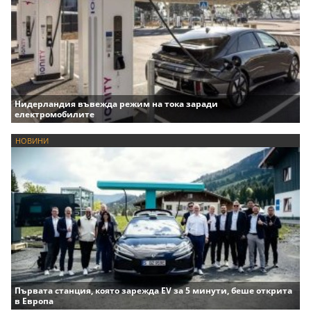
Нидерландия въвежда режим на тока заради
електромобилите
НОВИНИ
Първата станция, която зарежда EV за 5 минути, беше открита
в Европа