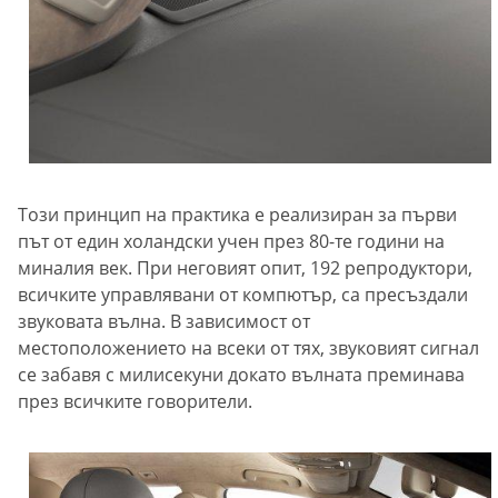
Този принцип на практика е реализиран за първи
път от един холандски учен през 80-те години на
миналия век. При неговият опит, 192 репродуктори,
всичките управлявани от компютър, са пресъздали
звуковата вълна. В зависимост от
местоположението на всеки от тях, звуковият сигнал
се забавя с милисекуни докато вълната преминава
през всичките говорители.