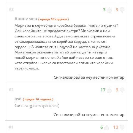
#3
3
9
Анонимен
( преди 16 години )
Миризма в служебната корейска барака , няма ли музика?
Или корейците не предлагат екстри? Миризлив а най-
смешното е ,че в това Ауди само музиката струва повече
от саморазпадащата се корейска каруца, с която се
гордееш. А чалгата си я надувай на кастфона у катуна.
Може някоя окензана като теб ромка, да ти извърти
някой миризлив кючек. Хайде дай насери се още от яд,
като откриваш колко са изостанали евтините корейски
таралясници.
Сигнализирай за неуместен коментар
#2
17
3
asd
( преди 16 години )
6te si nai golemiq selqnin :]
Сигнализирай за неуместен коментар
#1
6
13