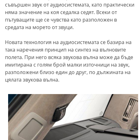
съвършен звук от аудиосистемата, като практически
няма значение на коя седалка седят. Всеки от
пътуващите ще се чувства като разположен в
средата на морето от звуци.
Новата технология на аудиосистемата се базира на
така наречения принцип на синтез на вълновите
полета. При него всяка звукова вълна може да бъде
имитирана с голям брой малки източници на звук,
разположени близо един до друг, по дължината на
цялата звукова вълна.