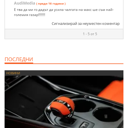
AudiMedia
( преди 16 години )
Е тва да ми го дадът да усила чалгата на макс ше съм най-
големия газар!!!!!!!!
Сигнализирай за неуместен коментар
1 - 5 от 5
ПОСЛЕДНИ
НОВИНИ