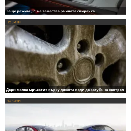
Защо режим „P“ не замества ръчната спирачка
НОВИНИ
Дори малко мръсотия върху джанта води до загуба на контрол
НОВИНИ