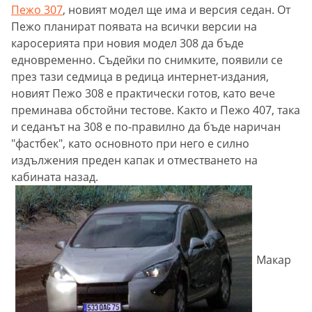
Пежо 307
, новият модел ще има и версия седан. От
Пежо планират появата на всички версии на
каросерията при новия модел 308 да бъде
едновременно. Съдейки по снимките, появили се
през тази седмица в редица интернет-издания,
новият Пежо 308 е практически готов, като вече
преминава обстойни тестове. Както и Пежо 407, така
и седанът на 308 е по-правилно да бъде наричан
"фастбек", като основното при него е силно
издължения преден капак и отместването на
кабината назад.
Макар