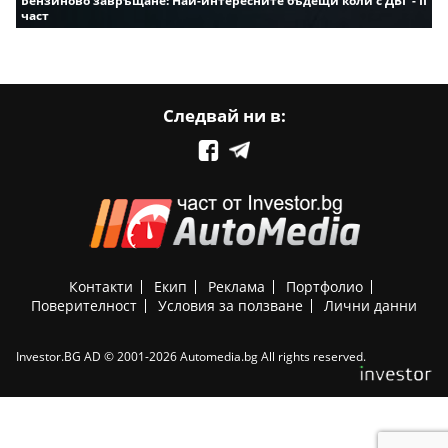
Бензиново завръщане: Най-интересните бъдещи коли с ДВГ - II
част
Следвай ни в:
Контакти
Екип
Реклама
Портфолио
Поверителност
Условия за ползване
Лични данни
Investor.BG AD © 2001-2026 Automedia.bg All rights reserved.