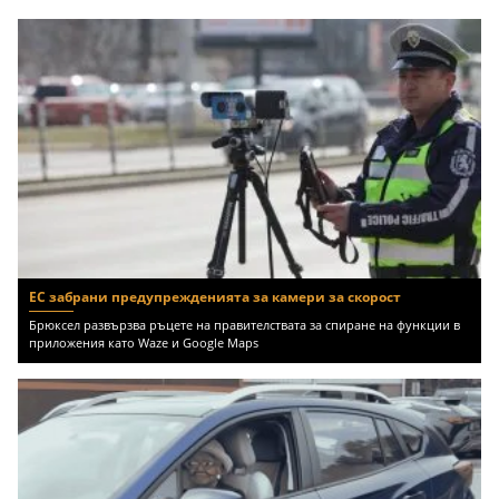
ЕС забрани предупрежденията за камери за скорост
Брюксел развързва ръцете на правителствата за спиране на функции в
приложения като Waze и Google Maps