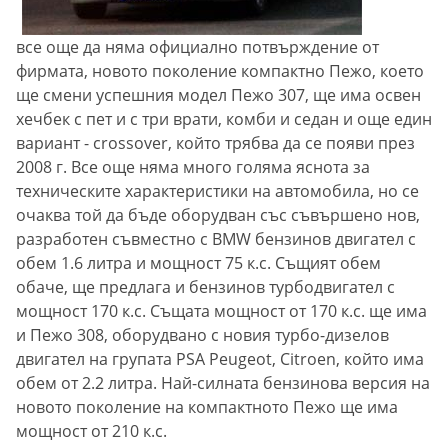
все още да няма официално потвърждение от
фирмата, новото поколение компактно Пежо, което
ще смени успешния модел Пежо 307, ще има освен
хечбек с пет и с три врати, комби и седан и още един
вариант - crossover, който трябва да се появи през
2008 г. Все още няма много голяма яснота за
техническите характеристики на автомобила, но се
очаква той да бъде оборудван със съвършено нов,
разработен съвместно с BMW бензинов двигател с
обем 1.6 литра и мощност 75 к.с. Същият обем
обаче, ще предлага и бензинов турбодвигател с
мощност 170 к.с. Същата мощност от 170 к.с. ще има
и Пежо 308, оборудвано с новия турбо-дизелов
двигател на групата PSA Peugeot, Citroen, който има
обем от 2.2 литра. Най-силната бензинова версия на
новото поколение на компактното Пежо ще има
мощност от 210 к.с.