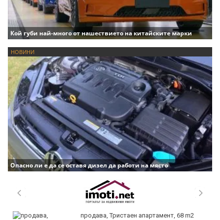
Кой губи най-много от нашествието на китайските марки
НОВИНИ
Опасно ли е да се оставя дизел да работи на място
продава, Тристаен апартамент, 68 m2