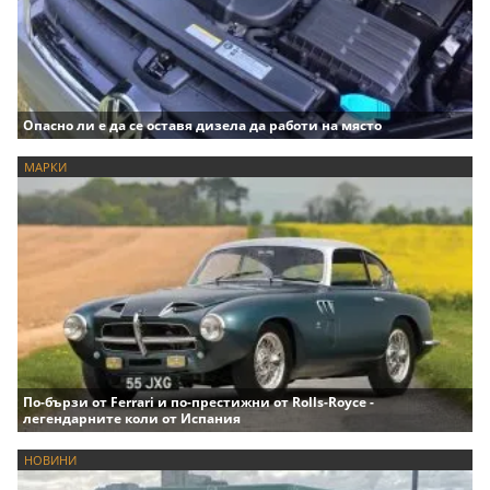
Опасно ли е да се оставя дизела да работи на място
МАРКИ
По-бързи от Ferrari и по-престижни от Rolls-Royce -
легендарните коли от Испания
НОВИНИ