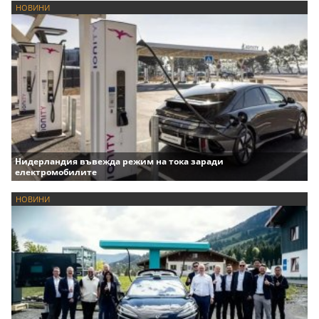
НОВИНИ
Нидерландия въвежда режим на тока заради
електромобилите
НОВИНИ