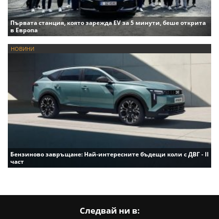
Първата станция, която зарежда EV за 5 минути, беше открита
в Европа
НОВИНИ
Бензиново завръщане: Най-интересните бъдещи коли с ДВГ - II
част
Следвай ни в: