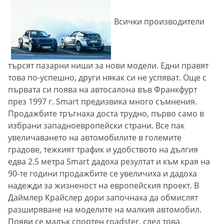
Всички производители
търсят пазарни ниши за нови модели. Едни правят
това по-успешно, други някак си не успяват. Още с
първата си поява на автосалона във Франкфурт
през 1997 г. Smart предизвика много съмнения.
Продажбите тръгнаха доста трудно, първо само в
избрани западноевропейски страни. Все пак
увеличаването на автомобилите в големите
градове, тежкият трафик и удобството на дългия
едва 2.5 метра Smart дадоха резултат и към края на
90-те години продажбите се увеличиха и дадоха
надежди за жизненост на европейския проект. В
Даймлер Крайслер дори започнаха да обмислят
разширяване на моделите на малкия автомобил.
Появи се малък спортен roadster, след това