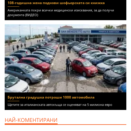
108-годишна жена поднови шофьорската си книжка
Американката покри всички медицински изисквания, за да получи
документа (ВИДЕО)
Брутална градушка потроши 1000 автомобила
Щетите за италианската автокъща се оценяват на 5 милиона евро
НАЙ-КОМЕНТИРАНИ