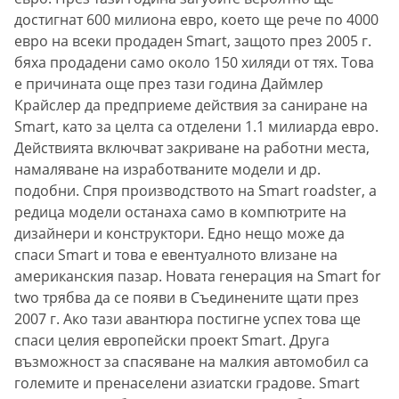
достигнат 600 милиона евро, което ще рече по 4000
евро на всеки продаден Smart, защото през 2005 г.
бяха продадени само около 150 хиляди от тях. Това
е причината още през тази година Даймлер
Крайслер да предприеме действия за саниране на
Smart, като за целта са отделени 1.1 милиарда евро.
Действията включват закриване на работни места,
намаляване на изработваните модели и др.
подобни. Спря производството на Smart roadster, а
редица модели останаха само в компютрите на
дизайнери и конструктори. Едно нещо може да
спаси Smart и това е евентуалното влизане на
американския пазар. Новата генерация на Smart for
two трябва да се появи в Съединените щати през
2007 г. Ако тази авантюра постигне успех това ще
спаси целия европейски проект Smart. Друга
възможност за спасяване на малкия автомобил са
големите и пренаселени азиатски градове. Smart