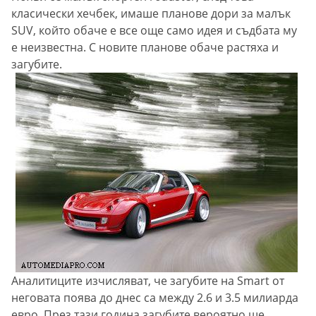
класически хечбек, имаше планове дори за малък
SUV, който обаче е все още само идея и съдбата му
е неизвестна. С новите планове обаче растяха и
загубите.
Аналитиците изчисляват, че загубите на Smart от
неговата поява до днес са между 2.6 и 3.5 милиарда
евро. През тази година загубите вероятно ще