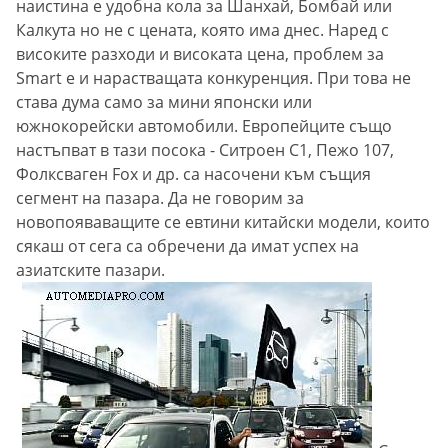
наистина е удобна кола за Шанхай, Бомбай или
Калкута но не с цената, която има днес. Наред с
високите разходи и високата цена, проблем за
Smart e и нарастващата конкуренция. При това не
става дума само за мини японски или
южнокорейски автомобили. Европейците също
настъпват в тази посока - Ситроен С1, Пежо 107,
Фолксваген Fox и др. са насочени към същия
сегмент на пазара. Да не говорим за
новопояваващите се евтини китайски модели, които
сякаш от сега са обречени да имат успех на
азиатските пазари.