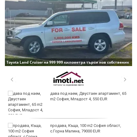
Toyota Land Cruiser на 999 999 километра търси нов собственик
дава под наем, Двустаен апартамент, 65
m2 София, Младост 4, 550 EUR
продава, Къща, 100 m2 София област,
с.Горна Малина, 79000 EUR