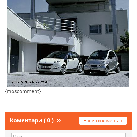
{moscomment}
Коментари ( 0 )
Напиши коментар