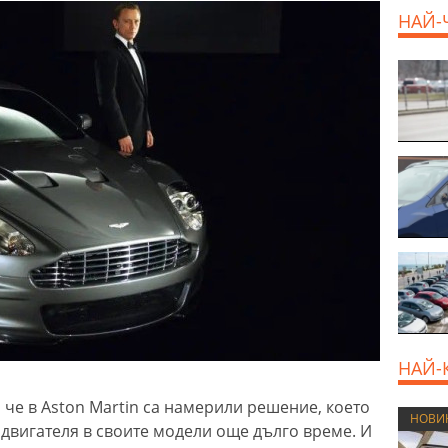
НАЙ-
НАЙ-
 че в Aston Martin са намерили решение, което
НОВИ
 двигателя в своите модели още дълго време. И