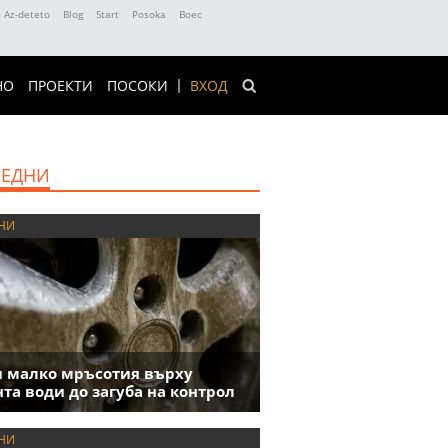
Az-deteto
Blog
Start
Posoka
Boec
НО
ПРОЕКТИ
ПОСОКИ
ВХОД
ЕДНИ
НИ
 малко мръсотия върху
та води до загуба на контрол
НИ