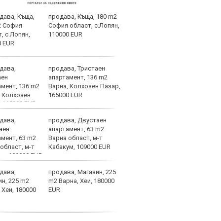
продава, Къща, 180 m2
Трен
София област, с.Лопян,
ЦСКА
110000 EUR
в Со
огр
предизвикателство
продава, Тристаен
Сенс
апартамент, 136 m2
Мака
Варна, Колхозен Пазар,
реше
165000 EUR
тряб
концентрирани
продава, Двустаен
ЦСКА
апартамент, 63 m2
Мака
Варна област, м-т
марк
Кабакум, 109000 EUR
ЦСКА
продава, Магазин, 225
ЦСКА
m2 Варна, Хеи, 180000
Тел 
EUR
от е