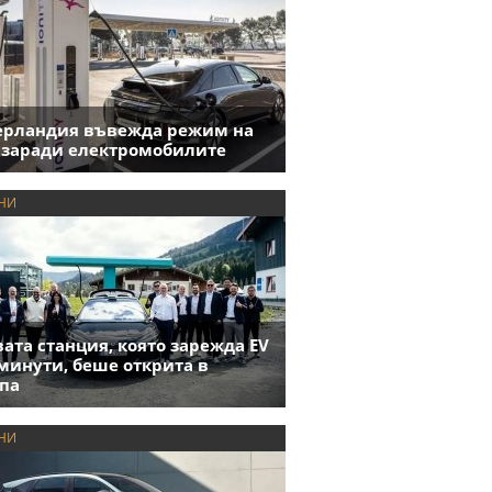
ерландия въвежда режим на
 заради електромобилите
НИ
ата станция, която зарежда EV
 минути, беше открита в
па
НИ