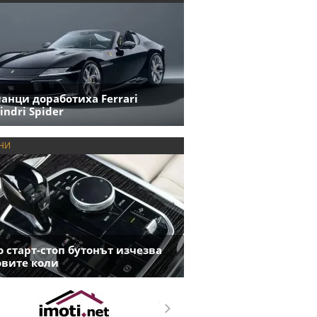
анци доработиха Ferrari
indri Spider
НИ
 старт-стоп бутонът изчезва
овите коли