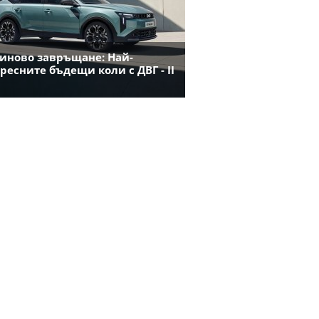
иново завръщане: Най-
ресните бъдещи коли с ДВГ - II