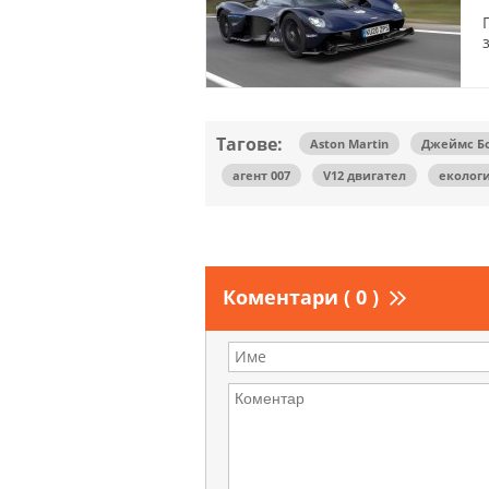
Тагове:
Aston Martin
Джеймс Б
агент 007
V12 двигател
еколог
Коментари ( 0 )