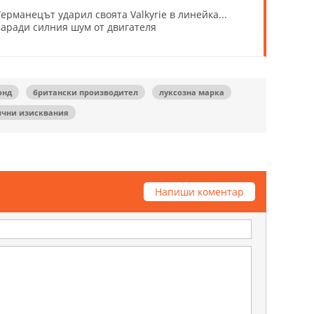
Германецът ударил своята Valkyrie в линейка...
заради силния шум от двигателя
онд
британски производител
луксозна марка
ични изисквания
Напиши коментар