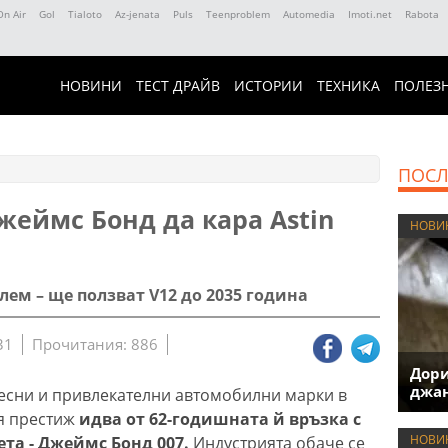
On Air
Gol
Tialoto
Az-jenata
Puls
Teenproblem
Automedia
Imoti.net
Rabota
НОВИНИ
ТЕСТ ДРАЙВ
ИСТОРИИ
ТЕХНИКА
ПОЛЕЗ
ПОСЛ
еймс Бонд да кара Astin
НОВИ
ем – ще ползват V12 до 2035 година
31
Прочитания: 886
Дори
джан
ересни и привлекателни автомобилни марки в
ия престиж
идва от 62-годишната й връзка с
НОВИ
ета - Джеймс Бонд 007.
Индустрията обаче се