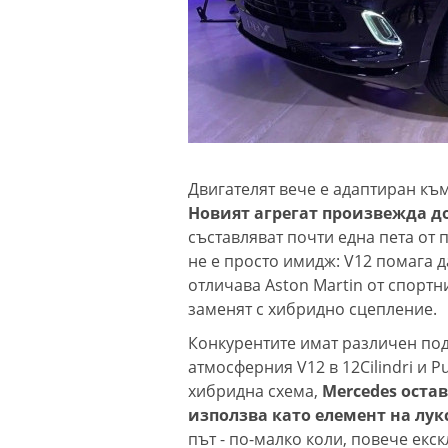
Двигателят вече е адаптиран къ
Новият агрегат произвежда до 
съставляват почти една пета от 
не е просто имидж: V12 помага д
отличава Aston Martin от спортн
заменят с хибридно сцепление.
Конкурентите имат различен под
атмосферния V12 в 12Cilindri и 
хибридна схема,
Mercedes остав
използва като елемент на лук
път - по-малко коли, повече екс