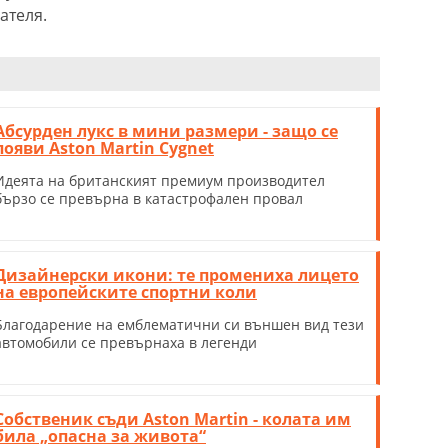
ателя.
Абсурден лукс в мини размери - защо се
появи Aston Martin Cygnet
Идеята на британският премиум производител
бързо се превърна в катастрофален провал
Дизайнерски икони: те промениха лицето
на европейските спортни коли
Благодарение на емблематични си външен вид тези
автомобили се превърнаха в легенди
Собственик съди Aston Martin - колата им
била „опасна за живота“