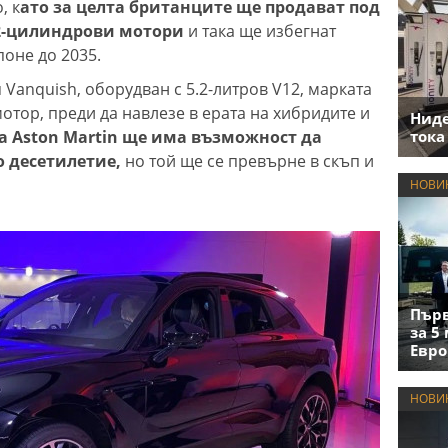
, к
ато за целта британците ще продават под
12-цилиндрови мотори
и така ще избегнат
поне до 2035.
 Vanquish, оборудван с 5.2-литров V12, марката
мотор, преди да навлезе в ерата на хибридите и
Нид
а Aston Martin ще има възможност да
тока
о десетилетие,
но той ще се превърне в скъп и
НОВИ
Първ
за 5
Евро
НОВИ