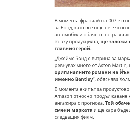
В момента франчайзът 007 е в п
за Бонд, като все още не е ясно
автомобили обаче се по-развълн
върху продукцията,
ще заложи о
главния герой.
„Джеймс Бонд е витрина за марка
ревнувах много от Aston Martin, 
оригиналните романи на Йън
именно Bentley
“, обяснява Хол
В момента екипът за продуктово
Amazon относно продължаване н
ангажира с прогноза.
Той обаче
смени марката
и ще кара бъде
следващия филм.