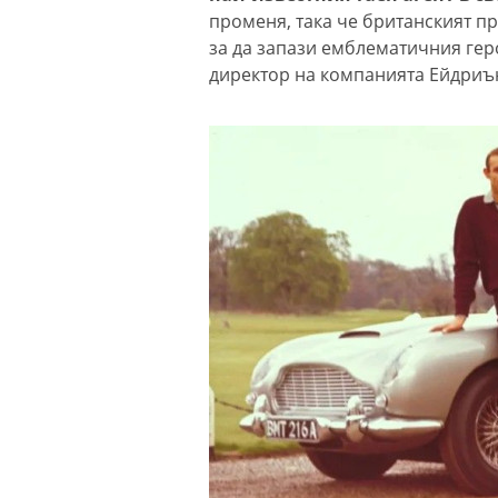
променя, така че британският п
за да запази емблематичния гер
директор на компанията Ейдриън