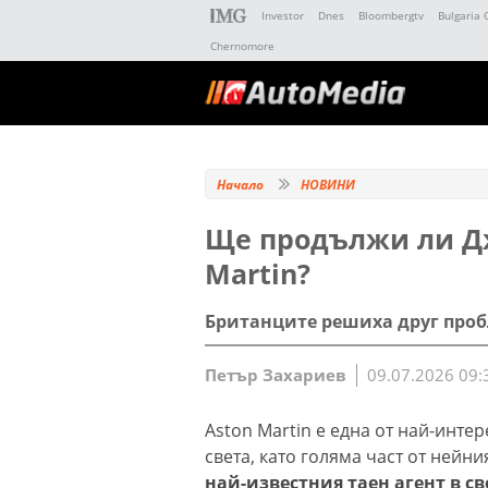
Investor
Dnes
Bloombergtv
Bulgaria 
Chernomore
Начало
НОВИНИ
Ще продължи ли Дж
Martin?
Британците решиха друг пробл
Петър Захариев
09.07.2026 09:
Aston Martin е една от най-инт
света, като голяма част от нейн
най-известния таен агент в св