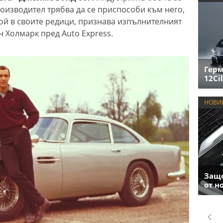
роизводител трябва да се приспособи към него,
ой в своите редици, признава изпълнителният
 Холмарк пред Auto Express.
Герм
12Cil
НОВИ
Защо
от н