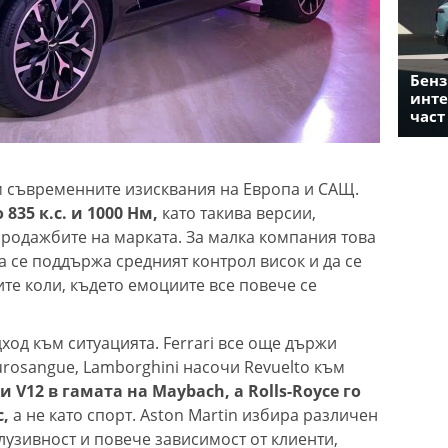
Бенз
инте
част
м съвременните изисквания на Европа и САЩ.
835 к.с. и 1000 Нм,
като такива версии,
продажбите на марката. За малка компания това
а се поддържа средният контрол висок и да се
ите коли, където емоциите все повече се
ход към ситуацията. Ferrari все още държи
Purosangue, Lamborghini насочи Revuelto към
и V12 в гамата на Maybach, а Rolls-Royce го
с,
а не като спорт. Aston Martin избира различен
клузивност и повече зависимост от клиенти,