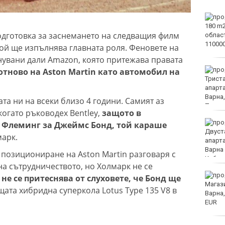
Тъжна вест! Почина
голямо име в
одготовка за заснемането на следващия филм
медицината
 кой ще изпълнява главната роля. Феновете на
увани дали Amazon, която притежава правата
Златото стигна до 4295
тново на Aston Martin като автомобил на
долара за унция
та ни на всеки близо 4 години. Самият аз
когато ръководех Bentley,
защото в
Във Варна наградиха
 Флеминг за Джеймс Бонд, той караше
победителите в
марк.
Спартакиадата на ВМС
 позициониране на Aston Martin разговаря с
а сътрудничеството, но Холмарк не се
Нови правила пратиха
 не се притеснява от слуховете, че Бонд ще
рекорд на Карлос
щата хибридна суперкола Lotus Type 135 V8 в
Насар в историята