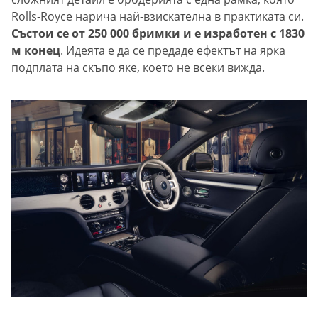
Rolls-Royce нарича най-взискателна в практиката си.
Състои се от 250 000 бримки и е изработен с 1830
м конец
. Идеята е да се предаде ефектът на ярка
подплата на скъпо яке, което не всеки вижда.