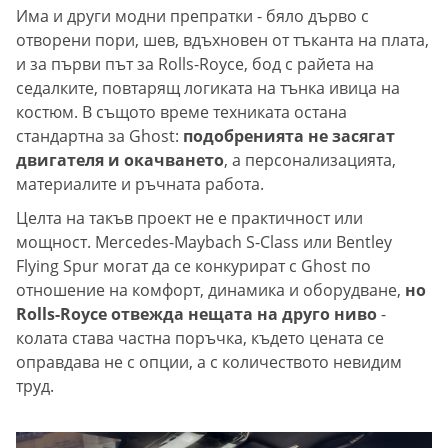
Има и други модни препратки - бяло дърво с
отворени пори, шев, вдъхновен от тъканта на плата,
и за първи път за Rolls-Royce, бод с райета на
седалките, повтарящ логиката на тънка ивица на
костюм. В същото време техниката остана
стандартна за Ghost:
подобренията не засягат
двигателя и окачването
, а персонализацията,
материалите и ръчната работа.
Целта на такъв проект не е практичност или
мощност. Mercedes-Maybach S-Class или Bentley
Flying Spur могат да се конкурират с Ghost по
отношение на комфорт, динамика и оборудване,
но
Rolls-Royce отвежда нещата на друго ниво
-
колата става частна поръчка, където цената се
оправдава не с опции, а с количеството невидим
труд.