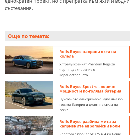
еднократен проект, но с препратка към яхти и водни
състезания.
Още по темата:
Rolls-Royce направи яхта на
колела
Ултралуксозният Phantom Regatta
черпи вдъхновение от
корабостроенето
Rolls-Royce Spectre - повече
мощност и по-голяма батерия
Луксозното електрическо купе има по-
голяма батерия и джанти в стила на
Zeekr
Rolls-Royce разбива мита за
капризните европейски коли
Phantom с пробег от 775 404 км беше