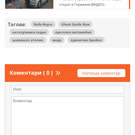
открит в Германия (ВИДЕО)
Тагове:
Rolls-Royce
Ghost Savile Row
ексклузивен седан
луксозен автомобил
шивашко ателие
мода
единична бройка
Коментари ( 0 )
Напиши коментар