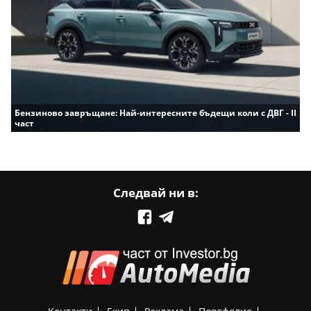
Бензиново завръщане: Най-интересните бъдещи коли с ДВГ - II
част
Следвай ни в: