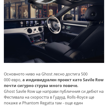
Основното ниво на Ghost лесно достига 500
000 евро,
а индивидуален проект като Savile Row
почти сигурно струва много повече.
Ghost Savile Row ще направи публичния си дебют на
Фестивала на скоростта в Гудууд. Rolls-Royce ще
покаже и Phantom Regatta там - още един