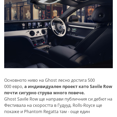
Основното ниво на Ghost лесно достига 500
000 евро,
а индивидуален проект като Savile Row
почти сигурно струва много повече.
Ghost Savile Row ще направи публичния си дебют на
Фестивала на скоростта в Гудууд. Rolls-Royce ще
покаже и Phantom Regatta там - още един