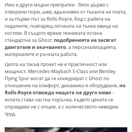
Има и други модни препратки - бяло дърво с
отворени пори, шев, вдъхновен от тъканта на плата,
и за първи път за Rolls-Royce, бод с райета на
седалките, повтарящ логиката на тънка ивица на
костюм. В същото време техниката остана
стандартна за Ghost:
подобренията не засягат
двигателя и окачването
, а персонализацията,
материалите и ръчната работа.
Целта на такъв проект не е практичност или
мощност. Mercedes-Maybach S-Class или Bentley
Flying Spur могат да се конкурират с Ghost по
отношение на комфорт, динамика и оборудване,
но
Rolls-Royce отвежда нещата на друго ниво
-
колата става частна поръчка, където цената се
оправдава не с опции, а с количеството невидим
труд.