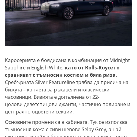
Каросерията е боядисана в комбинация от Midnight
Sapphire и English White,
като от Rolls-Royce го
сравняват с тъмносин костюм и бяла риза.
Сребърната Silver Featureline трябва да прилича на
бижута – копчета за ръкавели и класически
часовници. Визията е допълнена от 22-
цолови деветспицови джанти, частично полиране и
централно оцветени секции.
Основните промени са в кабината. Тук се използва
тъмносиня кожа с сиви шевове Selby Grey, а най-
сложният детайл е бродерията с една рамка, която