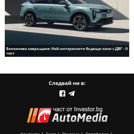
Бензиново завръщане: Най-интересните бъдещи коли с ДВГ - II
част
Следвай ни в: