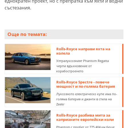
еднократен проект, но с препратка към яхти и водни
състезания.
Още по темата:
Rolls-Royce направи яхта на
колела
Ултралуксозният Phantom Regatta
черпи вдъхновение от
корабостроенето
Rolls-Royce Spectre - повече
мощност и по-голяма батерия
Луксозното електрическо купе има по-
голяма батерия и джанти в стила на
Zeekr
Rolls-Royce разбива мита за
капризните европейски коли
Phantom с пробег от 775 404 км беше