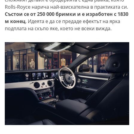
Rolls-Royce нарича най-взискателна в практиката си.
Състои се от 250 000 бримки и е изработен с 1830
м конец
. Идеята е да се предаде ефектът на ярка
подплата на скъпо яке, което не всеки вижда.