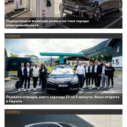
Нидерландия въвежда режим на тока заради
електромобилите
НОВИНИ
Първата станция, която зарежда EV за 5 минути, беше открита
в Европа
НОВИНИ