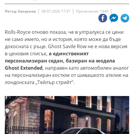
Петър Захариев
08.07.2026 17:37
Прочитания: 1440
Rolls-Royce отново показа, че в ултралукса се цени
не само името, но и история, която може да бъде
докосната с ръце. Ghost Savile Row не е нова версия
в ценовия списък,
а единственият
персонализиран седан, базиран на модела
Ghost Extended
, направен като автомобилен аналог
на персонализиран костюм от шивашкото ателие на
лондонската „Тейлър стрийт“.