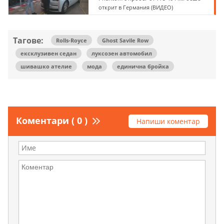
открит в Германия (ВИДЕО)
Тагове:
Rolls-Royce
Ghost Savile Row
ексклузивен седан
луксозен автомобил
шивашко ателие
мода
единична бройка
Коментари ( 0 )
Напиши коментар