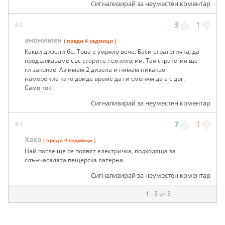
Сигнализирай за неуместен коментар
#2
3
1
анонимен
( преди 4 седмици )
Какви дизели бе. Това е умряло вече. Баси стратегията, да
продължаваме със старите технилогии. Тая стратегия ще
ги закопае. Аз имам 2 дизела и нямам никакво
намерение като доиде време да ги сменям да е с двг.
Само ток!
Сигнализирай за неуместен коментар
#1
7
1
Хаха
( преди 4 седмици )
Най после ще се появят електричка, подходяща за
слънчасалата пещерска латерна.
Сигнализирай за неуместен коментар
1 - 3 от 3