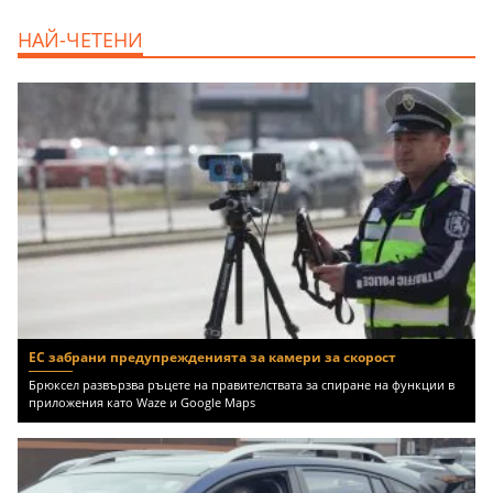
продава, Тристаен апартамент, 68 m2
НАЙ-ЧЕТЕНИ
Варна, Възраждане 3, 119900 EUR
ЕС забрани предупрежденията за камери за скорост
Брюксел развързва ръцете на правителствата за спиране на функции в
приложения като Waze и Google Maps