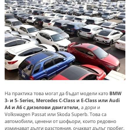
На практика това могат да бъдат модели като
BMW
3- и 5- Series, Mercedes C-Class и E-Class или Audi
A4 и A6 с дизелови двигатели,
а дори и
Volkswagen Passat или Skoda Superb. Това са
автомобили, ценени от шофьори, които редовно
изминават дълги разстояния, очакват дълъг пробег,