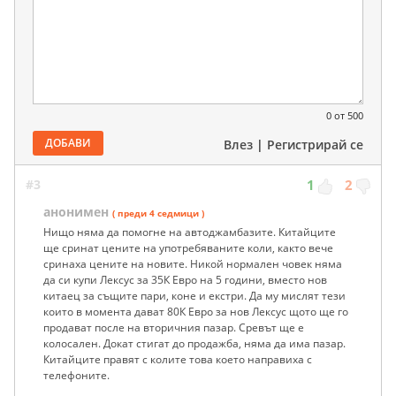
0
от 500
ДОБАВИ
Влез
|
Регистрирай се
#3
1
2
анонимен
( преди 4 седмици )
Нищо няма да помогне на автоджамбазите. Китайците
ще сринат цените на употребяваните коли, както вече
сринаха цените на новите. Никой нормален човек няма
да си купи Лексус за 35К Евро на 5 години, вместо нов
китаец за същите пари, коне и екстри. Да му мислят тези
които в момента дават 80К Евро за нов Лексус щото ще го
продават после на вторичния пазар. Сревът ще е
колосален. Докат стигат до продажба, няма да има пазар.
Китайците правят с колите това което направиха с
телефоните.