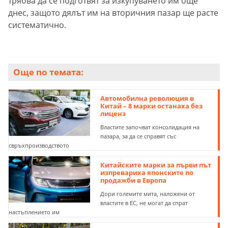
трябва да се подготвят за изкупуването им още
днес, защото дялът им на вторичния пазар ще расте
систематично.
Още по темата:
Автомобилна революция в
Китай – 8 марки останаха без
лиценз
Властите започват консолидация на
пазара, за да се справят със
свръхпроизводството
Китайските марки за първи път
изпревариха японските по
продажби в Европа
Дори големите мита, наложени от
властите в ЕС, не могат да спрат
настъплението им