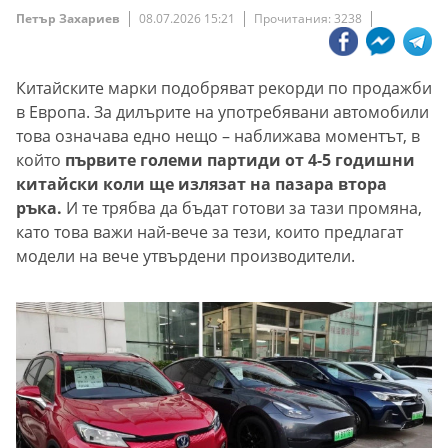
Петър Захариев
08.07.2026 15:21
Прочитания: 3238
Китайските марки подобряват рекорди по продажби
в Европа. За дилърите на употребявани автомобили
това означава едно нещо – наближава моментът, в
който
първите големи партиди от 4-5 годишни
китайски коли ще излязат на пазара втора
ръка.
И те трябва да бъдат готови за тази промяна,
като това важи най-вече за тези, които предлагат
модели на вече утвърдени производители.