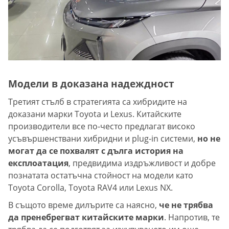
Модели в доказана надеждност
Третият стълб в стратегията са хибридите на
доказани марки Toyota и Lexus. Китайските
производители все по-често предлагат високо
усъвършенствани хибридни и plug-in системи,
но не
могат да се похвалят с дълга история на
експлоатация
, предвидима издръжливост и добре
познатата остатъчна стойност на модели като
Toyota Corolla, Toyota RAV4 или Lexus NX.
В същото време дилърите са наясно,
че не трябва
да пренебрегват китайските марки
. Напротив, те