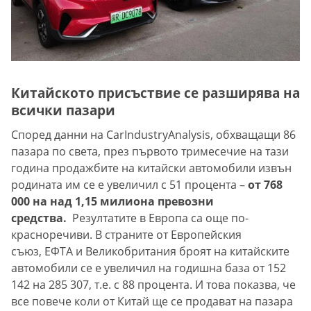
Китайското присъствие се разширява на
всички пазари
Според данни на CarIndustryAnalysis, обхващащи 86
пазара по света, през първото тримесечие на тази
година продажбите на китайски автомобили извън
родината им се е увеличил с 51 процента –
от 768
000 на над 1,15 милиона превозни
средства.
Резултатите в Европа са още по-
красноречиви. В страните от Европейския
съюз, ЕФТА и Великобритания броят на китайските
автомобили се е увеличил на годишна база от 152
142 на 285 307, т.е. с 88 процента. И това показва, че
все повече коли от Китай ще се продават на пазара