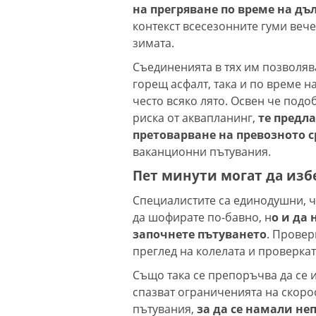
на прегряване по време на дъ
контекст всесезонните гуми вече
зимата.
Съединенията в тях им позволяв
горещ асфалт, така и по време н
често всяко лято. Освен че подо
риска от аквапланинг,
те предл
претоварване на превозното с
ваканционни пътувания.
Пет минути могат да изб
Специалистите са единодушни, ч
да шофирате по-бавно, н
о и да
започнете пътуването
. Провер
преглед на колелата и проверка
Също така се препоръчва да се 
спазват ограниченията на скорос
пътувания,
за да се намали не