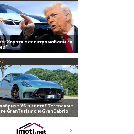
п: Хората с електромобили са
ни“
НИ
добрият V6 в света? Тествахме
те GranTurismo и GranCabrio