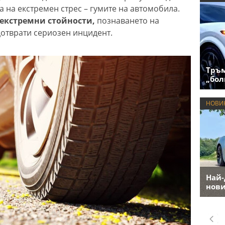
а на екстремен стрес – гумите на автомобила.
 екстремни стойности,
познаването на
отврати сериозен инцидент.
Тръм
„бол
НОВИ
Най-
нови