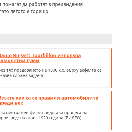
м помагат да работят в предвидения
гато лятото е горещо.
Защо Bugatti Tourbillon използва
самолетни гуми
Без тях предаването на 1800 к.с. върху асфалта се
оказва сложна задача
Вижте как са се правили автомобилите
преди век
Късометражен филм представя процеса на
производство през 1929 година (ВИДЕО)