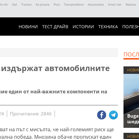
On Air
Gol
Tialoto
Az-jenata
Puls
Teenproblem
Automedia
Imoti.net
Rabota
НОВИНИ
ТЕСТ ДРАЙВ
ИСТОРИИ
ТЕХНИКА
ПОЛЕЗ
ПОСЛ
а издържат автомобилните
НОВИ
ние един от най-важните компоненти на
24
Прочитания: 2846
Buga
шедь
ат на път с мисълта, че най-големият риск ще
уална победа. Мнозина обаче пропускат един
НОВИ