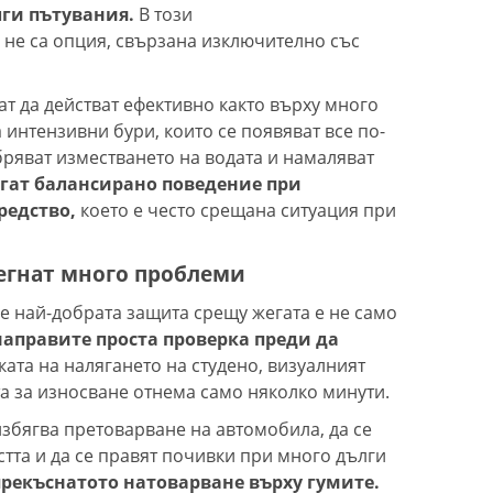
лги пътувания.
В този
 не са опция, свързана изключително със
ат да действат ефективно както върху много
а интензивни бури, които се появяват все по-
бряват изместването на водата и намаляват
агат балансирано поведение при
редство,
което е често срещана ситуация при
егнат много проблеми
е най-добрата защита срещу жегата е не само
 направите проста проверка преди да
ката на налягането на студено, визуалният
та за износване отнема само няколко минути.
избягва претоварване на автомобила, да се
тта и да се правят почивки при много дълги
прекъснатото натоварване върху гумите.