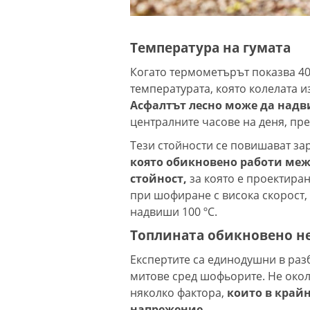
Температура на гумата
Когато термометърът показва 40
температурата, която колелата и
Асфалтът лесно може да надви
централните часове на деня, пр
Тези стойности се повишават за
която обикновено работи межд
стойност,
за която е проектиран
при шофиране с висока скорост, 
надвиши 100 ºC.
Топлината обикновено н
Експертите са единодушни в раз
митове сред шофьорите. Не окол
няколко фактора,
които в край
напрежение.