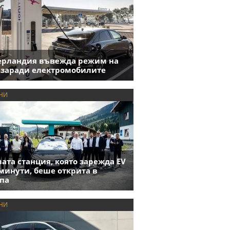
ерландия въвежда режим на
 заради електромобилите
НИ
ата станция, която зарежда EV
 минути, беше открита в
па
НИ