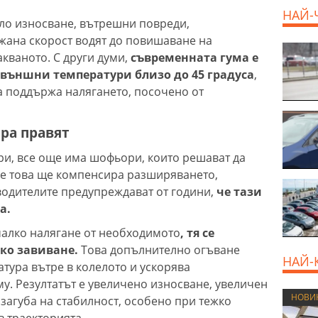
НАЙ-
ло износване, вътрешни повреди,
жана скорост водят до повишаване на
кваното. С други думи,
съвременната гума е
 външни температури близо до 45 градуса
,
да поддържа налягането, посочено от
ора правят
и, все още има шофьори, които решават да
че това ще компенсира разширяването,
одителите предупреждават от години,
че тази
а.
-малко налягане от необходимото
, тя се
ко завиване.
Това допълнително огъване
НАЙ-
тура вътре в колелото и ускорява
у. Резултатът е увеличено износване, увеличен
НОВИ
загуба на стабилност, особено при тежко
 траекторията.