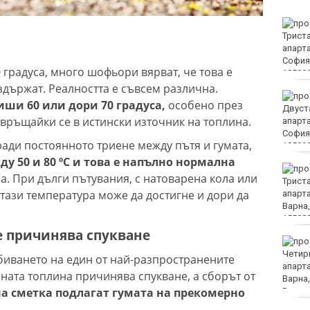
Спипаха 75-годишен
дядо с 53 грама чист
кокаин
 градуса, много шофьори вярват, че това е
здържат. Реалността е съвсем различна.
Пускат нови 66 спътника
ши 60 или дори 70 градуса,
особено през
в ниска околоземна
евръщайки се в истински източник на топлина.
орбита
ради постоянното триене между пътя и гумата,
у 50 и 80 ºC и това е напълно нормална
Откриха огнище на
а. При дълги пътувания, с натоварена кола или
Африканска чума по
тази температура може да достигне и дори да
свинете във Варненско
е причинява спукване
Всички проекти по ПВУ
за култура са изплатени
биването на един от най-разпространените
ната топлина причинява спукване, а сборът от
на сметка подлагат гумата на прекомерно