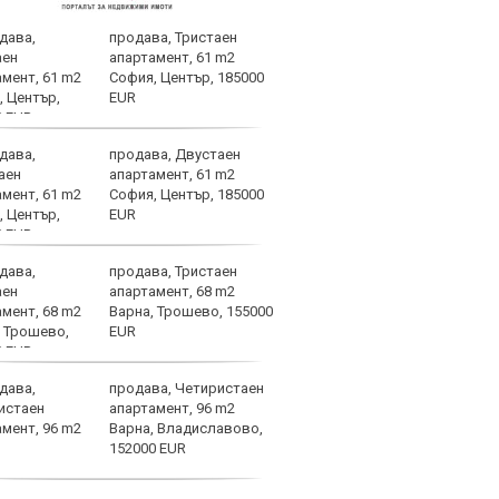
продава, Тристаен
След
апартамент, 61 m2
Мака
София, Център, 185000
прод
EUR
още 
изхода
продава, Двустаен
ЦСКА
апартамент, 61 m2
перл
София, Център, 185000
мачо
EUR
близ
продава, Тристаен
Мачо
апартамент, 68 m2
теле
Варна, Трошево, 155000
авгу
EUR
продава, Четиристаен
ЦСКА
апартамент, 96 m2
Моск
Варна, Владиславово,
тота
152000 EUR
СНИ