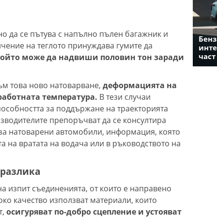
но да се пътува с напълно пълен багажник и
Бенз
ичение на теглото принуждава гумите да
инте
част
ойто може да надвиши половин тон заради
ъм това ново натоварване,
деформацията на
 работната температура.
В тези случаи
пособността за поддържане на траекторията
зводителите препоръчват да се консултира
 за натоварени автомобили, информация, която
а на вратата на водача или в ръководството на
 разлика
на изпит съединенията, от които е направено
око качество използват материали, които
т,
осигуряват по-добро сцепление и устояват