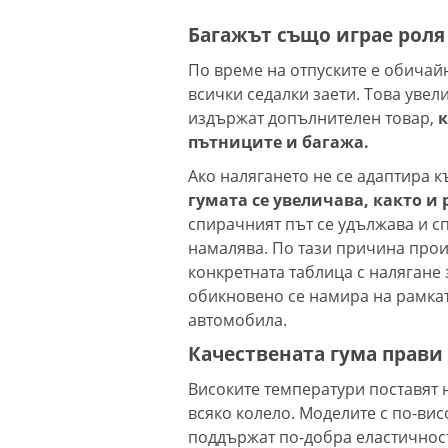
Багажът също играе роля
По време на отпуските е обичай
всички седалки заети. Това увел
издържат допълнителен товар,
к
пътниците и багажа.
Ако налягането не се адаптира к
гумата се увеличава, както и
спирачният път се удължава и с
намалява. По тази причина прои
конкретната таблица с налягане
обикновено се намира на рамкат
автомобила.
Качествената гума прави
Високите температури поставят 
всяко колело. Моделите с по-вис
поддържат по-добра еластичнос