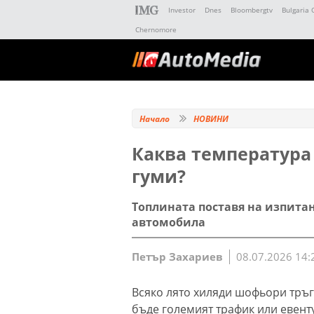
Investor
Dnes
Bloombergtv
Bulgaria 
Chernomore
Начало
НОВИНИ
Каква температур
гуми?
Топлината поставя на изпита
автомобила
Петър Захариев
08.07.2026 14:
Всяко лято хиляди шофьори тръгв
бъде големият трафик или евент