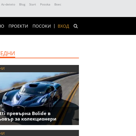
Az-deteto
Blog
Start
Posoka
Boec
НО
ПРОЕКТИ
ПОСОКИ
ВХОД
ЕДНИ
НИ
tti превърна Bolide в
овър за колекционери
НИ