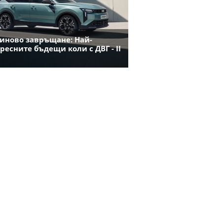
иново завръщане: Най-
ресните бъдещи коли с ДВГ - II