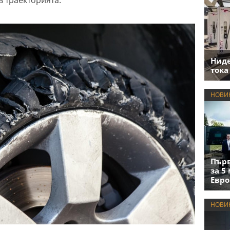
Нид
тока
НОВИ
Първ
за 5
Евро
НОВИ