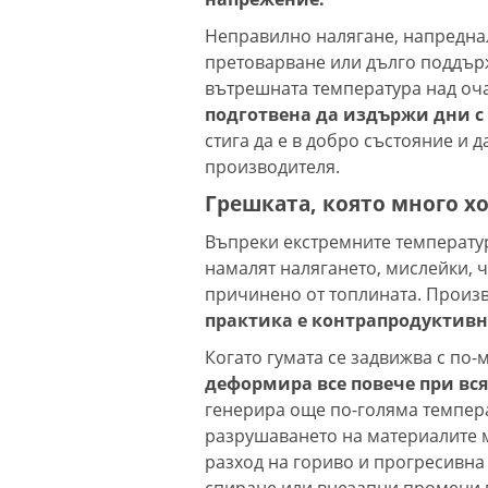
Неправилно налягане, напредна
претоварване или дълго поддър
вътрешната температура над оча
подготвена да издържи дни с
стига да е в добро състояние и 
производителя.
Грешката, която много х
Въпреки екстремните температур
намалят налягането, мислейки, 
причинено от топлината. Произв
практика е контрапродуктивн
Когато гумата се задвижва с по
деформира все повече при вся
генерира още по-голяма темпера
разрушаването на материалите м
разход на гориво и прогресивна 
спиране или внезапни промени в