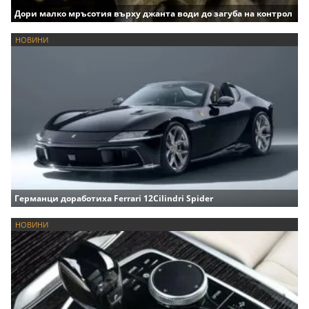
Дори малко мръсотия върху джанта води до загуба на контрол
НОВИНИ
Германци доработиха Ferrari 12Cilindri Spider
НОВИНИ