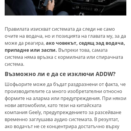
Правилата изискват системата да следи не само
очите на водача, но и позицията на главата му, за да
може да реагира,
ако човекът, седящ зад водача,
припадне или заспи.
Въпреки това, самата
система няма връзка с кормилната или спирачната
система.
Възможно ли е да се изключи ADDW?
Шофьорите може да бъдат раздразнени от факта, че
производителите са много изобретателни относно
формите на аларма или предупреждения. При някои
нови автомобили, като тези на китайската
компания Geely, предупреждението за разсейване
временно заглушава аудио системата. В резултат,
ако водачът не се концентрира достатъчно върху