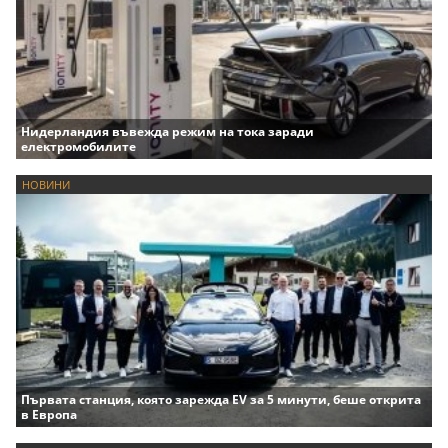
Нидерландия въвежда режим на тока заради
електромобилите
НОВИНИ
Първата станция, която зарежда EV за 5 минути, беше открита
в Европа