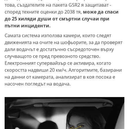
това, създателите на пакета GSR2 я защитават -
според техните оценки до 2038 тя,
може да спаси
до 25 хиляди души от смъртни случаи при
пътни инциденти.
Самата система използва камери, които следят
движенията на очите на шофьорите, за да проверят
дали водачът е достатъчно съсредоточен върху
случващото се пред превозното средство.
Електронният супервайзър се активира, когато
скоростта надвиши 20 км/ч. Алгоритмите, базирани
на данни от камерата, анализират в коя посока е
насочен погледът на водача.