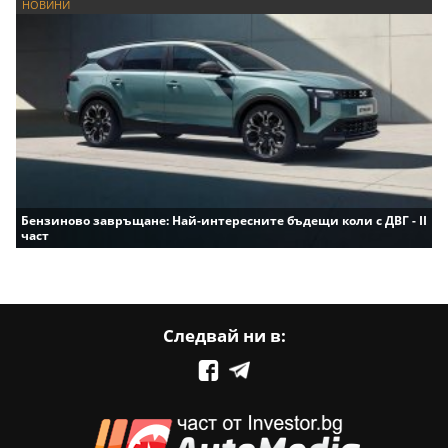
НОВИНИ
Бензиново завръщане: Най-интересните бъдещи коли с ДВГ - II
част
Следвай ни в: