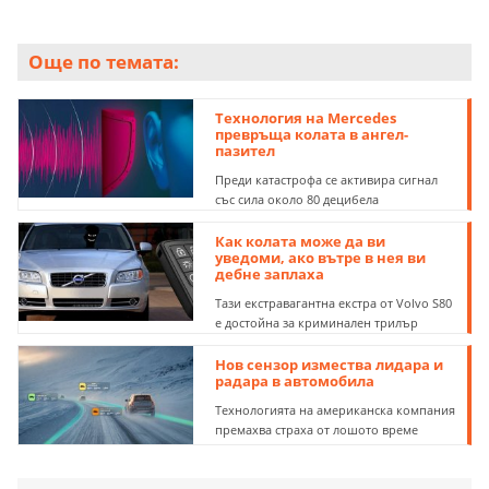
Още по темата:
Технология на Mercedes
превръща колата в ангел-
пазител
Преди катастрофа се активира сигнал
със сила около 80 децибела
Как колата може да ви
уведоми, ако вътре в нея ви
дебне заплаха
Тази екстравагантна екстра от Volvo S80
е достойна за криминален трилър
Нов сензор измества лидара и
радара в автомобила
Технологията на американска компания
премахва страха от лошото време