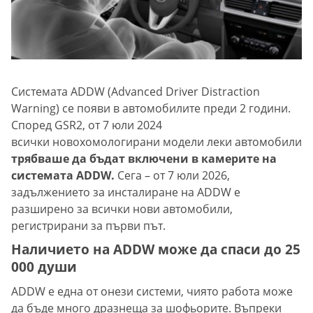
Системата ADDW (Advanced Driver Distraction
Warning) се появи в автомобилите преди 2 години.
Според GSR2, от 7 юли 2024
всички новохомологирани модели леки автомобили
трябваше да бъдат включени в камерите на
системата ADDW.
Сега – от 7 юли 2026,
задължението за инсталиране на ADDW е
разширено за всички нови автомобили,
регистрирани за първи път.
Наличието на ADDW може да спаси до 25
000 души
ADDW е една от онези системи, чиято работа може
да бъде много дразнеща за шофьорите. Въпреки