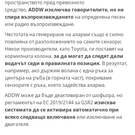
пространството пред превозното
средство,
ADDW изключва говорителите, но не
спира възпроизвеждането
на определена песен
или радио възпроизвеждане.
Честотата на генериране на аларми също е силно
повлияна от разположението на самите сензори.
Някои производители, като Toyota, ги поставят на
кормилната колона,
за да могат да следят дали
водачът седи в правилната позиция.
В резултат,
например, ако държим волана с една ръка за
центъра на ръба (в горната част), покриваме
сензорите с ръка, което задейства аларма.
ADDW може да бъде деактивиран от шофьора, но
регламентът на ЕС 2019/2144 за GSR2
изисква
системата да се активира автоматично при
всяко следващо включване
или изключване на
двигателя.