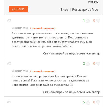
0
от 500
ДОБАВИ
Влез
|
Регистрирай се
#3
1
0
анонимен
( преди 4 седмици )
Аз лично съм против повечето системи, които се налагат
административно, но тая я подкрепям. Постоянно ме
возят разни таксиджии, дето си въртят главата към мен
докато ми обясняват разни важни работи.
Сигнализирай за неуместен коментар
#2
2
0
анонимен
( преди 4 седмици )
Хммм, и какво ще правят сега Тик-токърите и Инста-
граммърите? Или тези които се снимат в движение за
известният канадски сайт за възрастни ;)))
Сигнализирай за неуместен коментар
#1
5
0