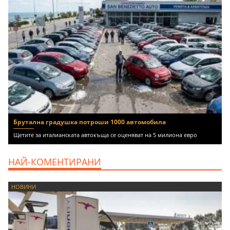
Брутална градушка потроши 1000 автомобила
Щетите за италианската автокъща се оценяват на 5 милиона евро
НАЙ-КОМЕНТИРАНИ
НОВИНИ