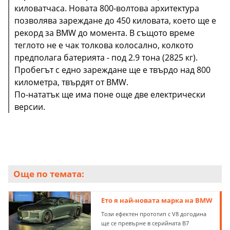
киловатчаса. Новата 800-волтова архитектура
позволява зареждане до 450 киловата, което ще е
рекорд за BMW до момента. В същото време
теглото не е чак толкова колосално, колкото
предполага батерията - под 2.9 тона (2825 кг).
Пробегът с едно зареждане ще е твърдо над 800
километра, твърдят от BMW.
По-нататък ще има поне още две електрически
версии.
Още по темата:
Ето я най-новата марка на BMW
Този ефектен прототип с V8 догодина
ще се превърне в серийната B7