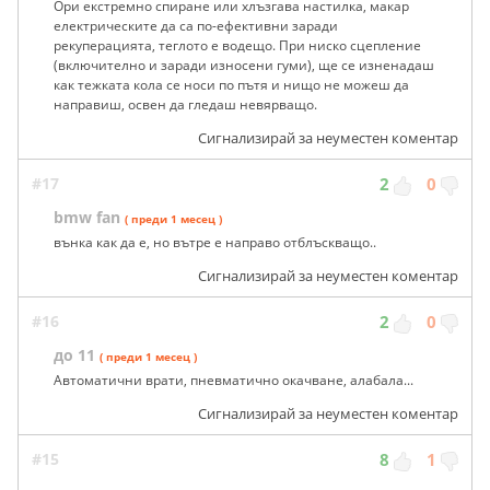
Ори екстремно спиране или хлъзгава настилка, макар
електрическите да са по-ефективни заради
рекуперацията, теглото е водещо. При ниско сцепление
(включително и заради износени гуми), ще се изненадаш
как тежката кола се носи по пътя и нищо не можеш да
направиш, освен да гледаш невярващо.
Сигнализирай за неуместен коментар
#17
2
0
bmw fan
( преди 1 месец )
вънка как да е, но вътре е направо отблъскващо..
Сигнализирай за неуместен коментар
#16
2
0
до 11
( преди 1 месец )
Автоматични врати, пневматично окачване, алабала...
Сигнализирай за неуместен коментар
#15
8
1