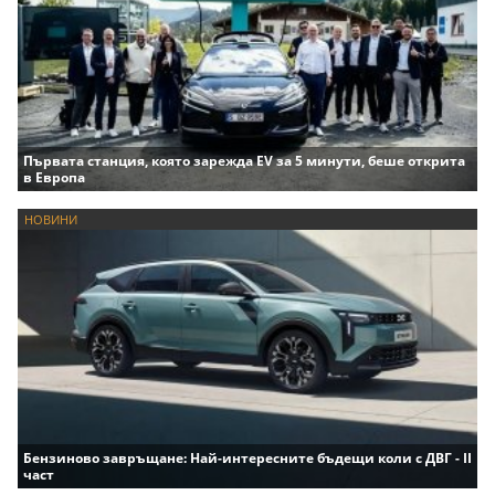
Първата станция, която зарежда EV за 5 минути, беше открита
в Европа
НОВИНИ
Бензиново завръщане: Най-интересните бъдещи коли с ДВГ - II
част