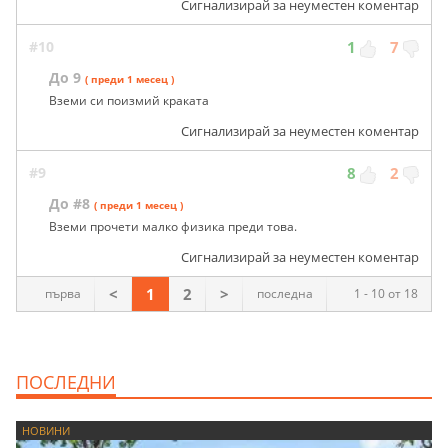
Сигнализирай за неуместен коментар
#10
1
7
До 9
( преди 1 месец )
Вземи си поизмий краката
Сигнализирай за неуместен коментар
#9
8
2
До #8
( преди 1 месец )
Вземи прочети малко физика преди това.
Сигнализирай за неуместен коментар
<
1
2
>
първа
последна
1 - 10 от 18
ПОСЛЕДНИ
НОВИНИ