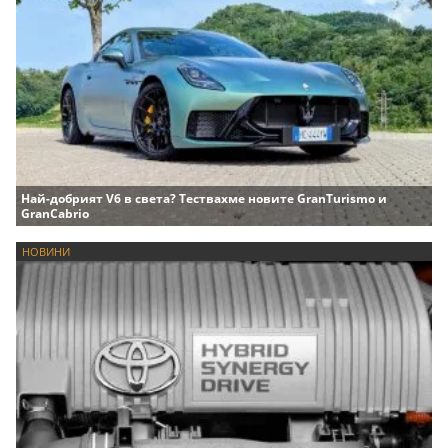
Най-добрият V6 в света? Тествахме новите GranTurismo и
GranCabrio
НОВИНИ