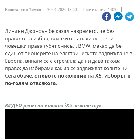
Константин Томов
30.06.2026 18:00
Прочитания: 14035
Линдън Джонсън бе казал навремето, че без
правото на избор, всички останали основни
човешки права губят смисъл. BMW, макар да бе
един от пионерите на електрическото задвижване в
Европа, винаги се е стремяла да ни дава такова
право: да избираме как да се задвижват колите ни.
Сега обаче,
с новото поколение на Х5, изборът е
по-голям отвсякога
.
ВИДЕО ревю на новото iX5 вижте тук
: