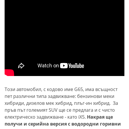
Този автомобил, с кодово име G65, има всъщност
пет различни типа задвижване: бензинови меки
хибриди, дизелов мек хибрид, плъг-ин хибрид. За
пръв път големият SUV ще се предлага и с чисто
електрическо задвижване - като iX5.
Накрая ще
получи и серийна версия с водородни горивни