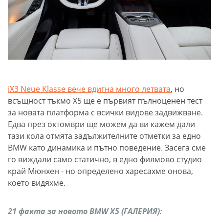
iX3 Neue Klasse вече вдигна много летвата
, но
всъщност тъкмо Х5 ще е първият пълноценен тест
за новата платформа с всички видове задвижване.
Едва през октомври ще можем да ви кажем дали
тази кола отмята задължителните отметки за едно
BMW като динамика и пътно поведение. Засега сме
го виждали само статично, в едно филмово студио
край Мюнхен - но определено харесахме онова,
което видяхме.
21 факта за новото BMW X5 (ГАЛЕРИЯ):