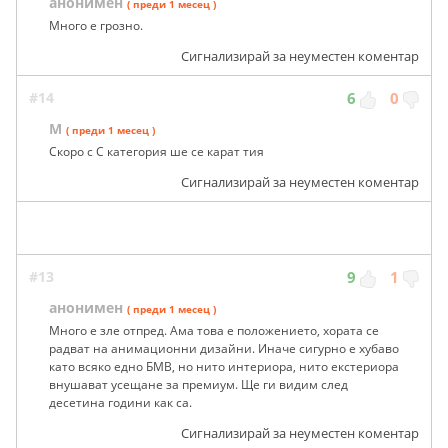
анонимен
( преди 1 месец )
Много е грозно.
Сигнализирай за неуместен коментар
#14
6
0
М
( преди 1 месец )
Скоро с C категория ше се карат тия
Сигнализирай за неуместен коментар
#13
9
1
анонимен
( преди 1 месец )
Много е зле отпред. Ама това е положението, хората се
радват на анимационни дизайни. Иначе сигурно е хубаво
като всяко едно БМВ, но нито интериора, нито екстериора
внушават усещане за премиум. Ще ги видим след
десетина години как са.
Сигнализирай за неуместен коментар