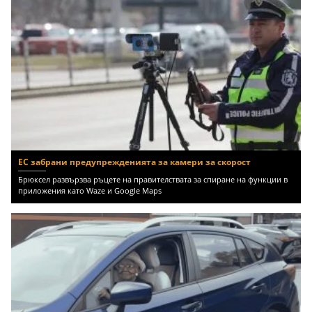
ЕС забрани предупрежденията за камери за скорост
Брюксел развързва ръцете на правителствата за спиране на функции в
приложения като Waze и Google Maps