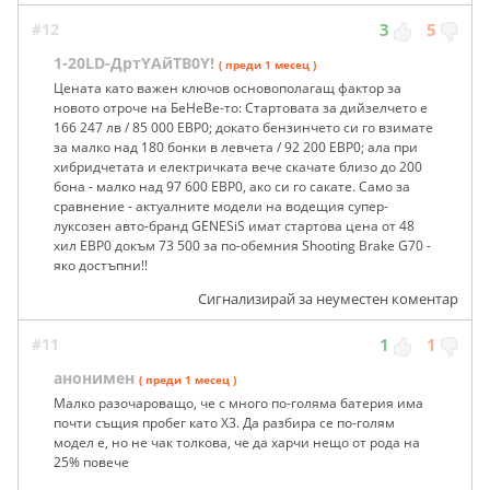
#12
3
5
1-20LD-ДртYАйТB0Y!
( преди 1 месец )
Цената като важен ключов основополагащ фактор за
новото отроче на БеНеВе-то: Стартовата за дийзелчето е
166 247 лв / 85 000 ЕВР0; докато бензинчето си го взимате
за малко над 180 бонки в левчета / 92 200 ЕВР0; ала при
хибридчетата и електричката вече скачате близо до 200
бона - малко над 97 600 ЕВР0, ако си го сакате. Само за
сравнение - актуалните модели на водещия супер-
луксозен авто-бранд GENESiS имат стартова цена от 48
хил ЕВР0 докъм 73 500 за по-обемния Shooting Brake G70 -
яко достъпни!!
Сигнализирай за неуместен коментар
#11
1
1
анонимен
( преди 1 месец )
Малко разочароващо, че с много по-голяма батерия има
почти същия пробег като Х3. Да разбира се по-голям
модел е, но не чак толкова, че да харчи нещо от рода на
25% повече