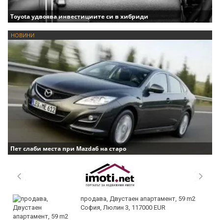
Toyota удвоява инвестициите си в хибриди
НОВИНИ
Пет слаби места при Mazda6 на старо
продава, Двустаен апартамент, 59 m2
София, Люлин 3, 117000 EUR