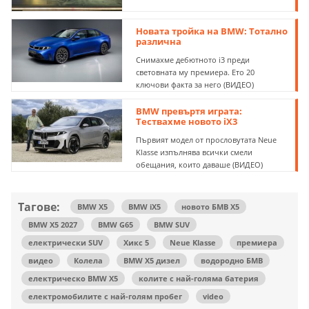
Новата тройка на BMW: Тотално
различна
Снимахме дебютното i3 преди
световната му премиера. Ето 20
ключови факта за него (ВИДЕО)
BMW превъртя играта:
Тествахме новото iX3
Първият модел от прословутата Neue
Klasse изпълнява всички смели
обещания, които даваше (ВИДЕО)
Тагове:
BMW X5
BMW iX5
новото БМВ Х5
BMW X5 2027
BMW G65
BMW SUV
eлектрически SUV
Хикс 5
Neue Klasse
премиера
видео
Колела
BMW X5 дизел
водородно БМВ
електрическо BMW X5
колите с най-голяма батерия
електромобилите с най-голям пробег
video