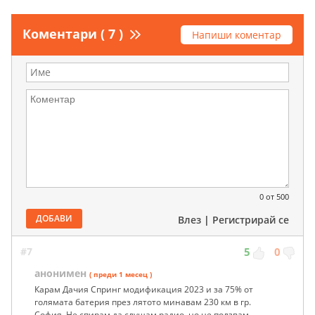
Коментари ( 7 )
Напиши коментар
0
от 500
ДОБАВИ
Влез
|
Регистрирай се
#7
5
0
анонимен
( преди 1 месец )
Карам Дачия Спринг модификация 2023 и за 75% от
голямата батерия през лятото минавам 230 км в гр.
София. Не спирам да слушам радио, но не ползвам