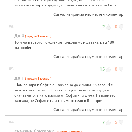
климатик и карам щадящо. Впечатлен съм от автомобила.
Сигнализирай за неуместен коментар
#6
2
0
До 4
( преди 1 месец )
То и на първото поколение толкова му и даваха, към 180
км пробег
Сигнализирай за неуместен коментар
#5
15
0
До 1
( преди 1 месец )
Щом се кара в София е нормално да скърца и хлопа. И с
моята кола е така - в София се чуват всякакви звуци от
окачването, а като изляза от София - тишина. Навремето
казваха, че София е най-голямото село в България.
Сигнализирай за неуместен коментар
#4
7
5
Скъсани боксерки
( преди 1 месец )