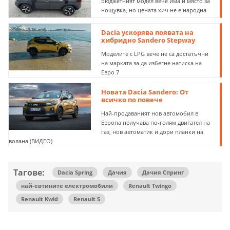
Бюджетният модел вече има и място за
нощувка, но цената хич не е народна
Dacia ускорява появата на
хибридно Sandero Stepway
Моделите с LPG вече не са достатъчни
на марката за да избегне натиска на
Eвро 7
Новата Dacia Sandero: От
всичко по повече
Най-продаваният нов автомобил в
Европа получава по-голям двигател на
газ, нов автоматик и дори планки на
волана (ВИДЕО)
Тагове:
Dacia Spring
Дачия
Дачия Спринг
най-евтините електромобили
Renault Twingo
Renault Kwid
Renault 5