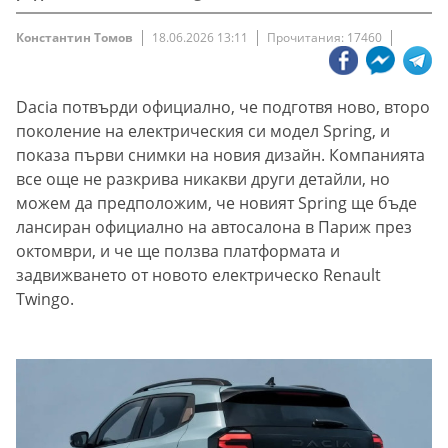
Константин Томов
18.06.2026 13:11
Прочитания: 17460
Dacia потвърди официално, че подготвя ново, второ
поколение на електрическия си модел Spring, и
показа първи снимки на новия дизайн. Компанията
все още не разкрива никакви други детайли, но
можем да предположим, че новият Spring ще бъде
лансиран официално на автосалона в Париж през
октомври, и че ще ползва платформата и
задвижването от новото електрическо Renault
Twingo.