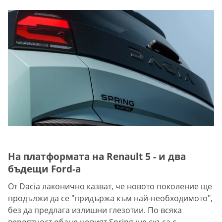
На платформата на Renault 5 - и два
бъдещи Ford-a
От Dacia лаконично казват, че новото поколение ще
продължи да се "придържа към най-необходимото",
без да предлага излишни глезотии. По всяка