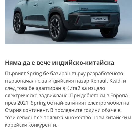
Няма да е вече индийско-китайска
Първият Spring бе базиран върху разработеното
първоначално за индийския пазар Renault Kwid, и
след това бе адаптиран в Китай за изцяло
електрическо задвижване. При дебюта си в Европа
през 2021, Spring бе най-евтиният електромобил на
Стария континент. В последните години обаче в
този сегмент се появиха множество нови китайски и
корейски конкуренти.