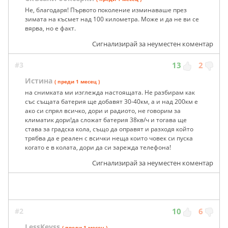
Не, благодаря! Първото поколение изминаваше през
зимата на късмет над 100 километра. Може и да не ви се
вярва, но е факт.
Сигнализирай за неуместен коментар
#3
13
2
Истина
( преди 1 месец )
на снимката ми изглежда настоящата. Не разбирам как
със същата батерия ще добавят 30-40км, а и над 200км е
ако си спрял всичко, дори и радиото, не говорим за
климатик дори!да сложат батерия 38кв/ч и тогава ще
става за градска кола, също да оправят и разходя който
трябва да е реален с всички неща които човек си пуска
когато е в колата, дори да си зарежда телефона!
Сигнализирай за неуместен коментар
#2
10
6
LessKeyss
( преди 1 месец )