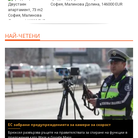
София, Малинова Долина, 146000 EUR
дава под наем, Офис, 100 m2 София,
НАЙ-ЧЕТЕНИ
Център, 800 EUR
ЕС забрани предупрежденията за камери за скорост
Брюксел развързва ръцете на правителствата за спиране на функции в
приложения като Waze и Google Maps