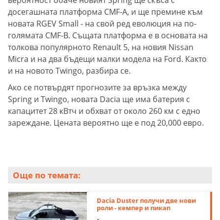
вероятност обаче новият Spring ще скъса с
досегашната платформа CMF-A, и ще премине към
новата RGEV Small - на свой ред еволюция на по-
голямата CMF-B. Същата платформа е в основата на
толкова популярното Renault 5, на новия Nissan
Micra и на два бъдещи малки модела на Ford. Както
и на новото Twingo, разбира се.
Ако се потвърдят прогнозите за връзка между
Spring и Twingo, новата Dacia ще има батерия с
капацитет 28 кВтч и обхват от около 260 км с едно
зареждане. Цената вероятно ще е под 20,000 евро.
Още по темата:
Dacia Duster получи две нови
роли - кемпер и пикап