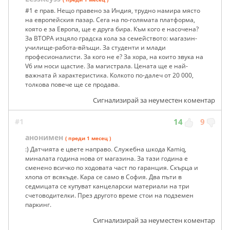
#1 е прав. Нещо правено за Индия, трудно намира място
на европейския пазар. Сега на по-голямата платформа,
която е за Европа, ще е друга бира. Към кого е насочена?
За ВТОРА изцяло градска кола за семейството: магазин-
училище-работа-вйъщи. За студенти и млади
професионалисти. За кого не е? За хора, на които звука на
V6 им носи щастие. За магистрала. Цената ще е най-
важната й характеристика. Колкото по-далеч от 20 000,
толкова повече ще се продава.
Сигнализирай за неуместен коментар
#1
14
9
анонимен
( преди 1 месец )
:) Датчията е цвете направо. Служебна шкода Kamiq,
миналата година нова от магазина. За тази година е
сменено всичко по ходовата част по гаранция. Скърца и
хлопа от всякъде. Кара се само в София. Два пъти в
седмицата се купуват канцеларски материали на три
счетоводителки. През другото време стои на подземен
паркинг.
Сигнализирай за неуместен коментар