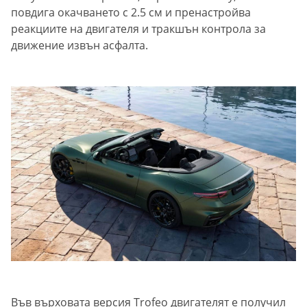
повдига окачването с 2.5 см и пренастройва
реакциите на двигателя и тракшън контрола за
движение извън асфалта.
Във върховата версия Trofeo двигателят е получил