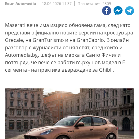
Екип Automedia
18.06.2026 11:37
Прочитания: 2809
Maserati вече има изцяло обновена гама, след като
представи официално новите версии на кросоувъра
Grecale, на GranTurismo и на GranCabrio. В онлайн
разговор с журналисти от цял свят, сред които и
Automedia.bg, шефът на марката Санто Фичили
потвърди, че вече се работи върху нов модел в Е-
сегмента - на практика възраждане за Ghibli.