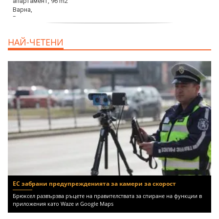
продава, Къща, 370 m2 София област, гр.
НАЙ-ЧЕТЕНИ
Костинброд, 358000 EUR
ЕС забрани предупрежденията за камери за скорост
Брюксел развързва ръцете на правителствата за спиране на функции в
приложения като Waze и Google Maps