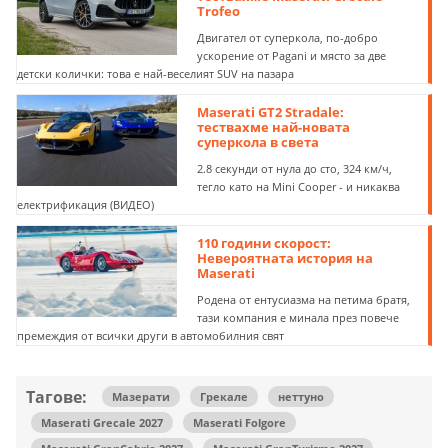
Trofeo
Двигател от суперкола, по-добро
ускорение от Pagani и място за две
детски колички: това е най-веселият SUV на пазара
Maserati GT2 Stradale:
тествахме най-новата
суперкола в света
2.8 секунди от нула до сто, 324 км/ч,
тегло като на Mini Cooper - и никаква
електрификация (ВИДЕО)
110 години скорост:
Невероятната история на
Maserati
Родена от ентусиазма на петима братя,
тази компания е минала през повече
премеждия от всички други в автомобилния свят
Тагове:
Мазерати
Грекале
неттуно
Maserati Grecale 2027
Maserati Folgore