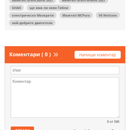
Maserati GranCabrio 2027
Maserati GranTurismo 2027
Ghibli
ще има ли ново Гибли
електрическо Мазерати
Maserati MCPura
V6 Nettuno
най-добрите двигатели
Коментари ( 0 )
Напиши коментар
0
от 500