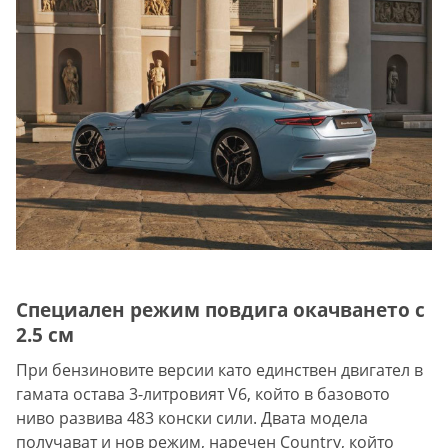
Специален режим повдига окачването с
2.5 см
При бензиновите версии като единствен двигател в
гамата остава 3-литровият V6, който в базовото
ниво развива 483 конски сили. Двата модела
получават и нов режим, наречен Country, който