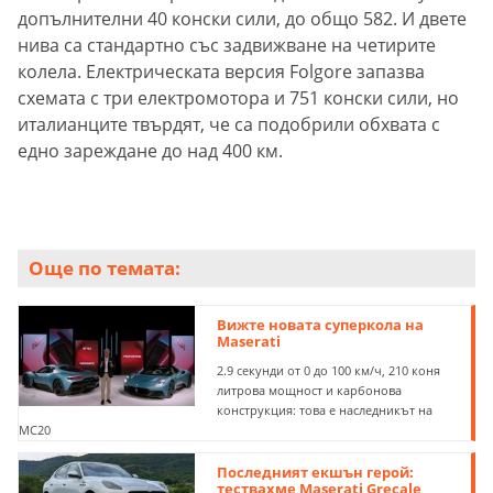
допълнителни 40 конски сили, до общо 582. И двете
нива са стандартно със задвижване на четирите
колела. Електрическата версия Folgore запазва
схемата с три електромотора и 751 конски сили, но
италианците твърдят, че са подобрили обхвата с
едно зареждане до над 400 км.
Още по темата:
Вижте новата суперкола на
Maserati
2.9 секунди от 0 до 100 км/ч, 210 коня
литрова мощност и карбонова
конструкция: това е наследникът на
MC20
Последният екшън герой:
тествахме Maserati Grecale