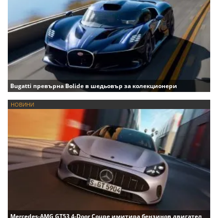
Bugatti превърна Bolide в шедьовър за колекционери
НОВИНИ
Mercedes-AMG GT53 4-Door Coupe имитира бензинов двигател