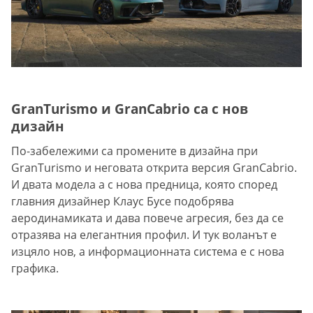
GranTurismo и GranCabrio са с нов
дизайн
По-забележими са промените в дизайна при
GranTurismo и неговата открита версия GranCabrio.
И двата модела а с нова предница, която според
главния дизайнер Клаус Бусе подобрява
аеродинамиката и дава повече агресия, без да се
отразява на елегантния профил. И тук воланът е
изцяло нов, а информационната система е с нова
графика.