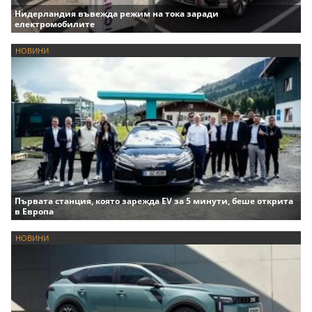
Нидерландия въвежда режим на тока заради
електромобилите
НОВИНИ
Първата станция, която зарежда EV за 5 минути, беше открита
в Европа
НОВИНИ