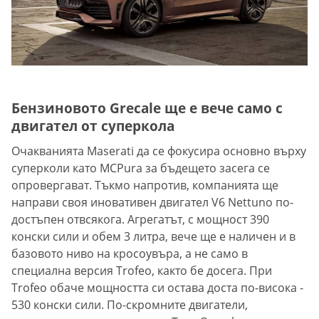
Бензиновото Grecale ще е вече само с
двигател от суперкола
Очакванията Maserati да се фокусира основно върху
суперколи като MCPura за бъдещето засега се
опровергават. Тъкмо напротив, компанията ще
направи своя иновативен двигател V6 Nettuno по-
достъпен отвсякога. Агрегатът, с мощност 390
конски сили и обем 3 литра, вече ще е наличен и в
базовото ниво на кросоувъра, а не само в
специална версия Trofeo, както бе досега. При
Trоfeo обаче мощността си остава доста по-висока -
530 конски сили. По-скромните двигатели,