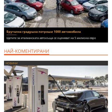
Брутална градушка потроши 1000 автомобила
Щетите за италианската автокъща се оценяват на 5 милиона евро
НАЙ-КОМЕНТИРАНИ
НОВИНИ