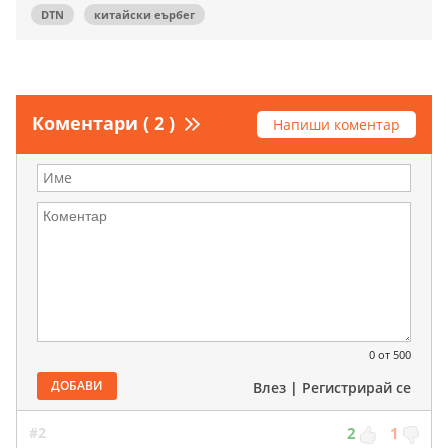
DTN
китайски еърбег
Коментари ( 2 )
Напиши коментар
0
от 500
ДОБАВИ
Влез
|
Регистрирай се
#2
2
1