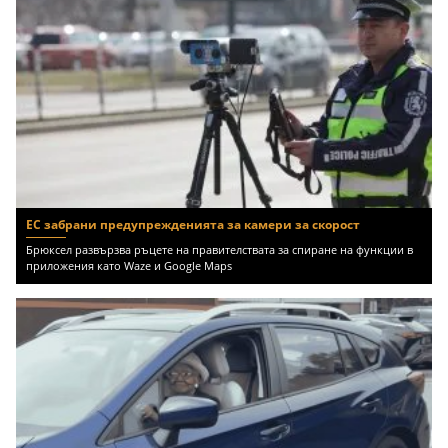
ЕС забрани предупрежденията за камери за скорост
Брюксел развързва ръцете на правителствата за спиране на функции в
приложения като Waze и Google Maps