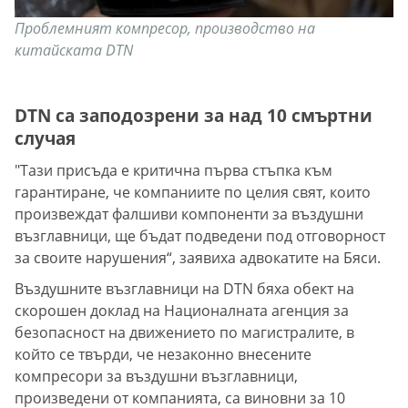
Проблемният компресор, производство на
китайската DTN
DTN са заподозрени за над 10 смъртни
случая
"Тази присъда е критична първа стъпка към
гарантиране, че компаниите по целия свят, които
произвеждат фалшиви компоненти за въздушни
възглавници, ще бъдат подведени под отговорност
за своите нарушения“, заявиха адвокатите на Бяси.
Въздушните възглавници на DTN бяха обект на
скорошен доклад на Националната агенция за
безопасност на движението по магистралите, в
който се твърди, че незаконно внесените
компресори за въздушни възглавници,
произведени от компанията, са виновни за 10