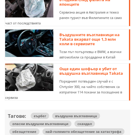
японците
Сервизна акция в Австралия и тежко
ранен турист във Филипините са само
част от последствията
Въздушните възглавници на
Takata вкарват още 1,3 млн
коли в сервизите
Този път потърпевш е BMW, а всички
автомобили са продадени в Китай
Още един шофьор е убит от
въздушна възглавница Takata
Поредният потвърден случай е с
Chrtysler 300, на чийто собственик са
изпратени 114 покани за посещение в
сервиза
Тагове:
еърбег
въздушна възглавница
опасни въздушни възглавници
скандал
обезщетение
най-голямото обезщетение за катастрофа