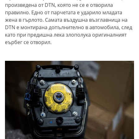
произведена от DTN, която не се е отворила
правилно. Едно от парчетата е ударило младата
жена в гърлото. Самата въздушна възглавница на
DTN е монтирана допълнително в автомобила, след
като при предишна лека злополука оригиналният
еърбег се отворил.