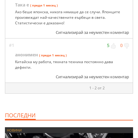
Така е
( преди 1 месец )
Ако беше японска, никога нямаше да се случи. Японците
произвеждат най-качествените еърбеци в света.
Статистически е доказано!
Сигнализирай за неуместен коментар
#1
5
0
анонимен
( преди 1 месец )
Китайска му работа, тяхната техника постоянно дава
дефекти.
Сигнализирай за неуместен коментар
1 - 2 от 2
ПОСЛЕДНИ
НОВИНИ