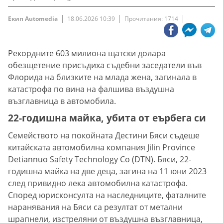
Екип Automedia
18.06.2026 10:39
Прочитания: 1714
Рекордните 603 милиона щатски долара
обезщетение присъдиха съдебни заседатели във
Флорида на близките на млада жена, загинала в
катастрофа по вина на фалшива въздушна
възглавница в автомобила.
22-годишна майка, убита от еърбега си
Семейството на покойната Дестини Бяси съдеше
китайската автомобилна компания Jilin Province
Detiannuo Safety Technology Co (DTN). Бяси, 22-
годишна майка на две деца, загина на 11 юни 2023
след привидно лека автомобилна катастрофа.
Според юрисконсулта на наследниците, фаталните
наранявания на Бяси са резултат от метални
шрапнели, изстреляни от въздушна възглавница,