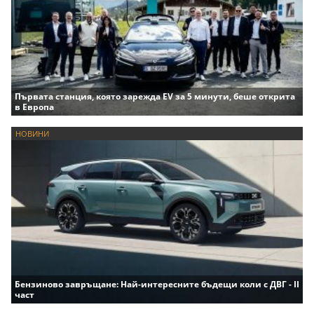
Първата станция, която зарежда EV за 5 минути, беше открита
в Европа
НОВИНИ
Бензиново завръщане: Най-интересните бъдещи коли с ДВГ - II
част