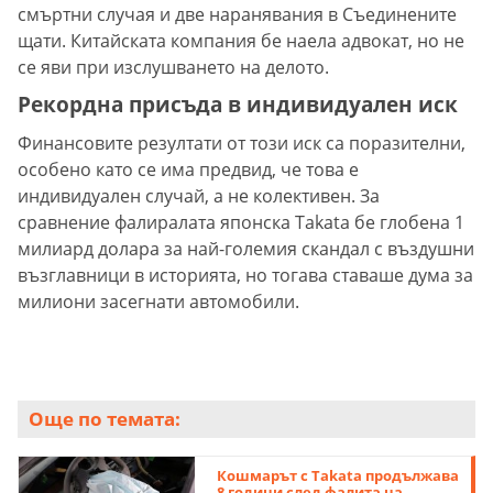
смъртни случая и две наранявания в Съединените
щати. Китайската компания бе наела адвокат, но не
се яви при изслушването на делото.
Рекордна присъда в индивидуален иск
Финансовите резултати от този иск са поразителни,
особено като се има предвид, че това е
индивидуален случай, а не колективен. За
сравнение фалиралата японска Takata бе глобена 1
милиард долара за най-големия скандал с въздушни
възглавници в историята, но тогава ставаше дума за
милиони засегнати автомобили.
Още по темата:
Кошмарът с Takata продължава
8 години след фалита на