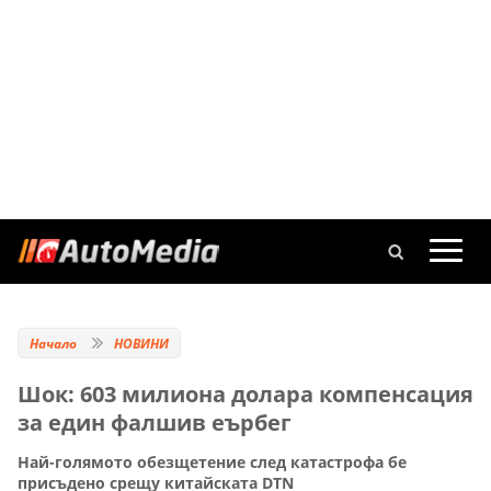
Начало
НОВИНИ
Шок: 603 милиона долара компенсация
за един фалшив еърбег
Най-голямото обезщетение след катастрофа бе
присъдено срещу китайската DTN