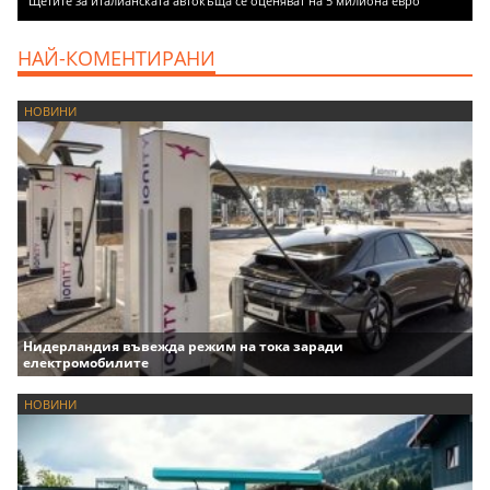
Щетите за италианската автокъща се оценяват на 5 милиона евро
НАЙ-КОМЕНТИРАНИ
НОВИНИ
Нидерландия въвежда режим на тока заради
електромобилите
НОВИНИ