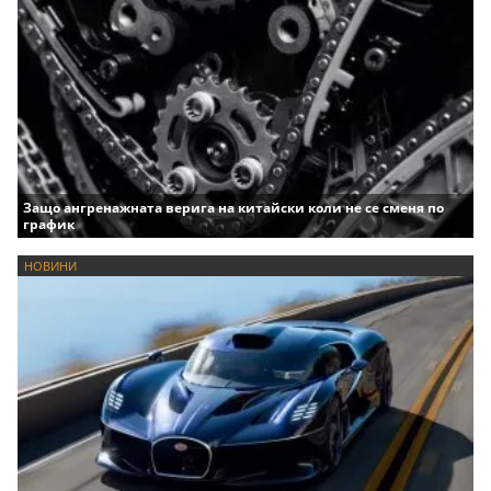
Защо ангренажната верига на китайски коли не се сменя по
график
НОВИНИ