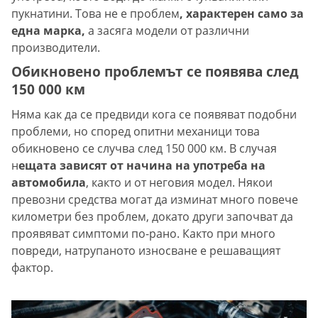
пукнатини. Това не е проблем
, характерен само за
една марка,
а засяга модели от различни
производители.
Обикновено проблемът се появява след
150 000 км
Няма как да се предвиди кога се появяват подобни
проблеми, но според опитни механици това
обикновено се случва след 150 000 км. В случая
н
ещата зависят от начина на употреба на
автомобила
, както и от неговия модел. Някои
превозни средства могат да изминат много повече
километри без проблем, докато други започват да
проявяват симптоми по-рано. Както при много
повреди, натрупаното износване е решаващият
фактор.