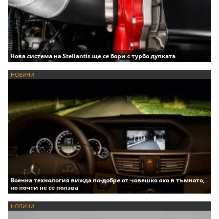
Нова система на Stellantis ще се бори с турбо дупката
НОВИНИ
Военна технология вижда по-добре от човешко око в тъмното,
но почти не се ползва
НОВИНИ