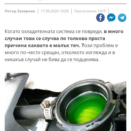
Петър Захариев
17.06.2026 16:00
Прочитания: 1415
Когато охладителната система се повреди,
в много
случаи това се случва по толкова проста
причина каквато е малък теч. Т
ози проблем е
много по-често срещан, отколкото изглежда и в
никакъв случай не бива да се подценява.