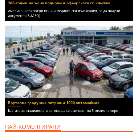
108-годишна жена поднови шофьорската си книжка
Американката покри всички медицински изисквания, за да получи
документа (ВИДЕО)
Брутална градушка потроши 1000 автомобила
Щетите за италианската автокъща се оценяват на 5 милиона евро
НАЙ-КОМЕНТИРАНИ