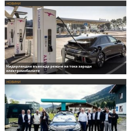
НОВИНИ
Нидерландия въвежда режим на тока заради
електромобилите
НОВИНИ