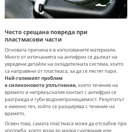
Често срещана повреда при
пластмасови части
Основата причина е в използваните материали.
Много от изтичанията на антифриз се дължат на
увредени детайли на охладителната система, които
са направени от пластмаса, за да се пестят пари.
Най-големият проблем
е силиконовото уплътнение,
което течение на
времето и непрекъснатия контакт с антифриз се
разгражда и губи водонепроницаемост. Резултатът
е именно теч, който се разширява с течение на
времето.
Освен това, самата пластмаса може да отслабне при
употреба, което води до малки счупвания или