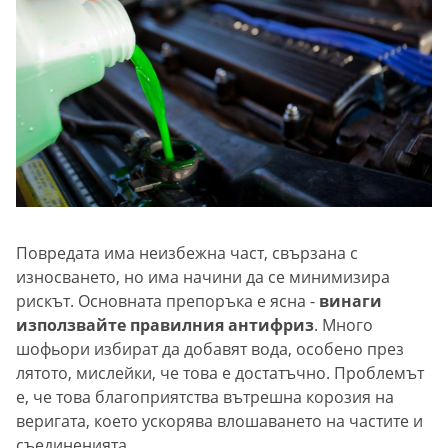
Повредата има неизбежна част, свързана с
износването, но има начини да се минимизира
рискът. Основната препоръка е ясна -
винаги
използвайте правилния антифриз
. Много
шофьори избират да добавят вода, особено през
лятото, мислейки, че това е достатъчно. Проблемът
е, че това благоприятства вътрешна корозия на
веригата, което ускорява влошаването на частите и
съединенията.