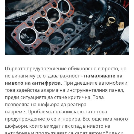
Първото предупреждение обикновено е просто, но
не винаги му се отдава важност –
намаляване на
нивото на антифриза.
При днешните автомобили
това задейства аларма на инструменталния панел,
преди ситуацията да стане критична. Това
позволява на шофьора да реагира
навреме. Проблемът възниква, когато това
предупреждението се игнорира. Все още има много
шофьори, които виждат лек спад в нивото на
антифриза и продължават да карат автомобила си.