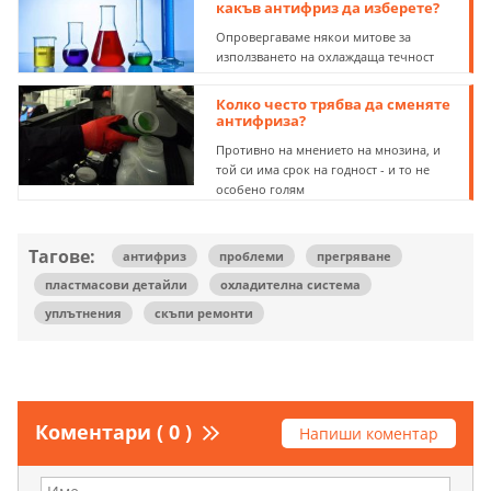
какъв антифриз да изберете?
Опровергаваме някои митове за
използването на охлаждаща течност
Колко често трябва да сменяте
антифриза?
Противно на мнението на мнозина, и
той си има срок на годност - и то не
особено голям
Тагове:
антифриз
проблеми
прегряване
пластмасови детайли
охладителна система
уплътнения
скъпи ремонти
Коментари ( 0 )
Напиши коментар