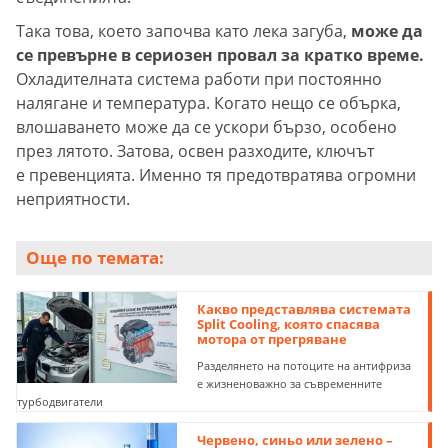
Така това, което започва като лека загуба,
може да
се превърне в сериозен провал за кратко време.
Охладителната система работи при постоянно
налягане и температура. Когато нещо се обърка,
влошаването може да се ускори бързо, особено
през лятото. Затова, освен разходите, ключът
е превенцията. Именно тя предотвратява огромни
неприятности.
Още по темата:
Какво представлява системата
Split Cooling, която спасява
мотора от прегряване
Разделянето на потоците на антифриза
е жизненоважно за съвременните
турбодвигатели
Червено, синьо или зелено –