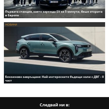
Първата станция, която зарежда EV за 5 минути, беше открита
в Европа
НОВИНИ
Бензиново завръщане: Най-интересните бъдещи коли с ДВГ - II
част
Следвай ни в: