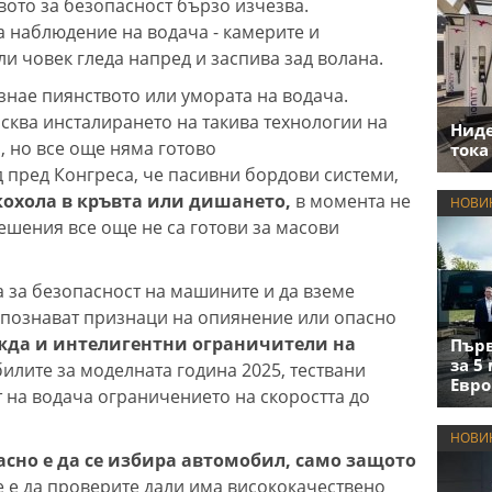
вото за безопасност бързо изчезва.
за наблюдение на водача - камерите и
ли човек гледа напред и заспива зад волана.
знае пиянството или умората на водача.
исква инсталирането на такива технологии на
Нид
, но все още няма готово
тока
 пред Конгреса, че пасивни бордови системи,
охола в кръвта или дишането,
в момента не
НОВИ
ешения все още не са готови за масови
та за безопасност на машините и да вземе
зпознават признаци на опиянение или опасно
жда и интелигентни ограничители на
Първ
за 5
билите за моделната година 2025, тествани
Евро
ат на водача ограничението на скоростта до
НОВИ
сно е да се избира автомобил, само защото
 е да проверите дали има висококачествено