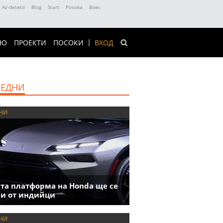
Az-deteto
Blog
Start
Posoka
Boec
НО
ПРОЕКТИ
ПОСОКИ
ВХОД
ЕДНИ
НИ
та платформа на Honda ще се
и от индийци
НИ