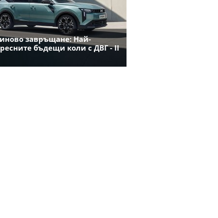
иново завръщане: Най-
ресните бъдещи коли с ДВГ - II