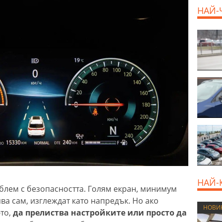
НАЙ-
НАЙ-
облем с безопасността. Голям екран, минимум
ява сам, изглеждат като напредък. Но ако
НОВИ
то,
да прелиства настройките или просто да