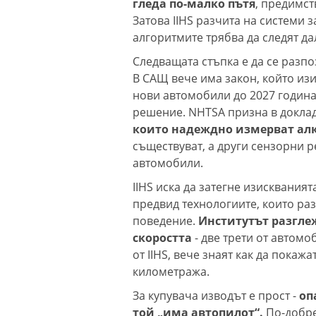
гледа по-малко пътя
, предимст
Затова IIHS разчита на системи 
алгоритмите трябва да следят да
Следващата стъпка е да се разпо
В САЩ вече има закон, който из
нови автомобили до 2027 година
решение. NHTSA призна в доклад
които надеждно измерват алк
съществуват, а други сензорни р
автомобили.
IIHS иска да затегне изисквания
предвид технологиите, които ра
поведение.
Институтът разгле
скоростта
- две трети от автомо
от IIHS, вече знаят как да покаж
километража.
За купувача изводът е прост -
опа
той „има автопилот“.
По-добре