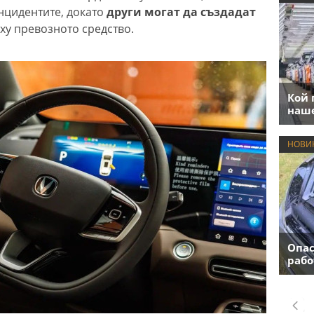
нцидентите, докато
други могат да създадат
ху превозното средство.
Кой 
наше
НОВИ
Опас
рабо