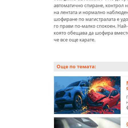
автоматично спиране, контрол н
на лентата и нормално наблюде
шофиране по магистралата е удо
го прави по-малко спокоен. Най-
която обещава да шофира вместо 
че все още карате.
Още по темата: