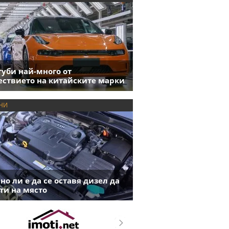
губи най-много от
ствието на китайските марки
НИ
но ли е да се оставя дизел да
ти на място