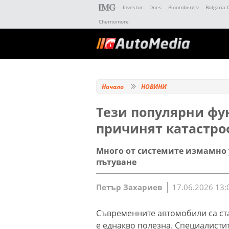
Investor
Dnes
Bloombergtv
Bulgaria 
Chernomore
Начало
НОВИНИ
Тези популярни фу
причинят катастро
Много от системите измамно у
пътуване
Петър Захариев
17.06.2026 13:
Съвременните автомобили са ста
е еднакво полезна. Специалистит