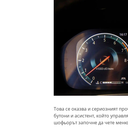
Това се оказва и сериозният пр
бутони и асистент, който управл
шофьорът започне да чете меню