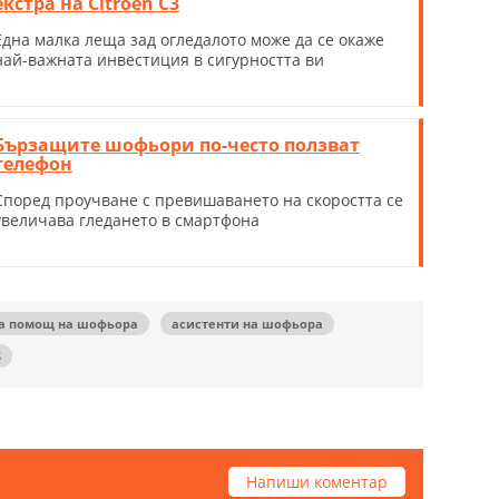
екстра на Citroen C3
Една малка леща зад огледалото може да се окаже
най-важната инвестиция в сигурността ви
Бързащите шофьори по-често ползват
телефон
Според проучване с превишаването на скоростта се
увеличава гледането в смартфона
за помощ на шофьора
асистенти на шофьора
S
Напиши коментар