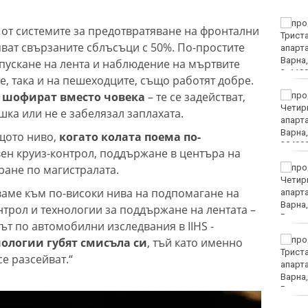
София попадна в
 от системите за предотвратяване на фронтални
десетката на
яват свързаните сблъсъци с 50%. По-простите
дестинациите с най-
голям риск от
пускане на лента и наблюдение на мъртвите
джебчийство
, така и на пешеходците, също работят добре.
да шофират вместо човека
– те се задействат,
Министърът на
отбраната: Усилихме
ка или не е забелязал заплахата.
наблюденията върху
въздушното
щото ниво,
когато колата поема по-
пространство, както и охраната
вен круиз-контрол, поддържане в центъра на
Камион спука гума в
ане по магистралата.
движение и едва не
ваме към по-високи нива на подпомагане на
премаза кола
нтрол и технологии за поддържане на лентата –
т по автомобилни изследвания в IIHS -
Петима от обвинените
нологии губят смисъла си
, тъй като именно
за фентанила остават в
се разсейват.“
ареста