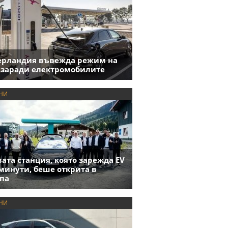
ерландия въвежда режим на
 заради електромобилите
НИ
ата станция, която зарежда EV
 минути, беше открита в
па
НИ