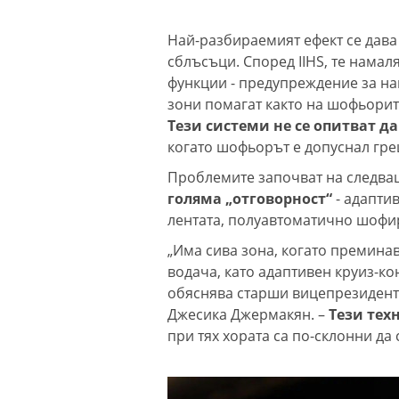
Най-разбираемият ефект се дава
сблъсъци. Според IIHS, те намал
функции - предупреждение за на
зони помагат както на шофьорите
Тези системи не се опитват 
когато шофьорът е допуснал греш
Проблемите започват на следва
голяма „отговорност“
- адапти
лентата, полуавтоматично шофир
„Има сива зона, когато премина
водача, като адаптивен круиз-ко
обяснява старши вицепрезидентъ
Джесика Джермакян. –
Тези тех
при тях хората са по-склонни да 