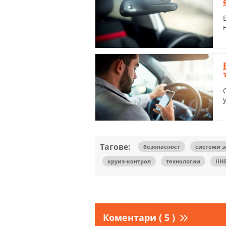
Тагове:
безопасност
системи 
круиз-контрол
технологии
IIH
Коментари ( 5 )