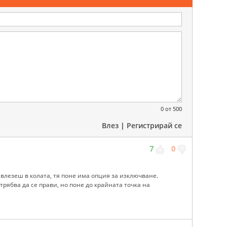
0
от 500
Влез
|
Регистрирай се
7
0
о влезеш в колата, тя поне има опция за изключване.
 трябва да се прави, но поне до крайната точка на