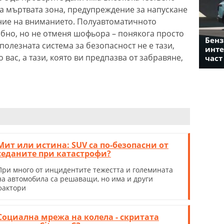
а мъртвата зона, предупреждение за напускане
ние на вниманието. Полуавтоматичното
бно, но не отменя шофьора – понякога просто
Бенз
полезната система за безопасност не е тази,
инте
вас, а тази, която ви предпазва от забравяне,
част
Мит или истина: SUV са по-безопасни от
седаните при катастрофи?
При много от инцидентите тежестта и големината
на автомобила са решаващи, но има и други
фактори
Социална мрежа на колела - скритата