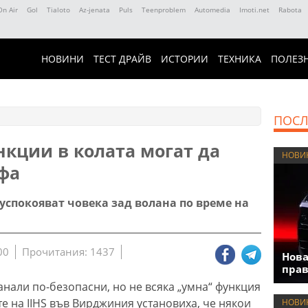
On Air
Gol
Tialoto
Az-jenata
Puls
Teenproblem
Automedia
Imoti.net
Rabota
НОВИНИ
ТЕСТ ДРАЙВ
ИСТОРИИ
ТЕХНИКА
ПОЛЕЗ
ПОСЛ
нкции в колата могат да
НОВИ
фа
спокояват човека зад волана по време на
00
Прочитания: 1437
Нова
прав
нали по-безопасни, но не всяка „умна“ функция
е на IIHS във Вирджиния установиха, че някои
НОВИ