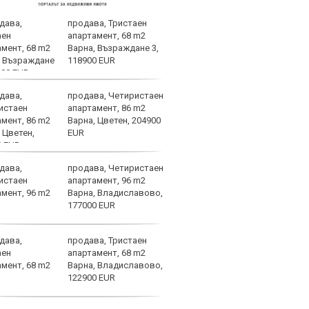
продава, Тристаен
Байе
апартамент, 68 m2
за м
Варна, Възраждане 3,
118900 EUR
продава, Четиристаен
В Ле
апартамент, 86 m2
случ
Варна, Цветен, 204900
EUR
продава, Четиристаен
Маке
апартамент, 96 m2
до ж
Варна, Владиславово,
177000 EUR
продава, Тристаен
Чалх
апартамент, 68 m2
напу
Варна, Владиславово,
122900 EUR