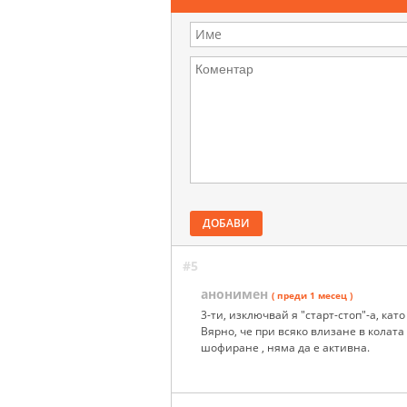
ДОБАВИ
#5
анонимен
( преди 1 месец )
3-ти, изключвай я "старт-стоп"-а, кат
Вярно, че при всяко влизане в колата
шофиране , няма да е активна.