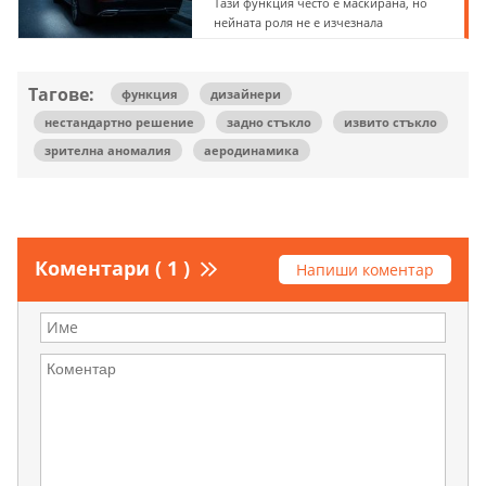
Тази функция често е маскирана, но
нейната роля не е изчезнала
Тагове:
функция
дизайнери
нестандартно решение
задно стъкло
извито стъкло
зрителна аномалия
аеродинамика
Коментари ( 1 )
Напиши коментар