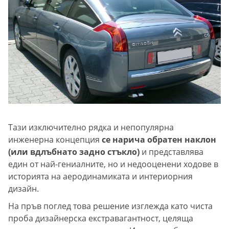
Тази изключително рядка и непопулярна
инженерна концепция
се нарича обратен наклон
(или вдлъбнато задно стъкло)
и представлява
един от най-гениалните, но и недооценени ходове в
историята на аеродинамиката и интериорния
дизайн.
На пръв поглед това решение изглежда като чиста
проба дизайнерска екстравагантност, целяща