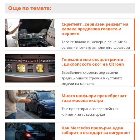
Още по темата:
Скритият „сервизен режим“ на
капака предпазва главата и
нервите
Това гениално инженерно решение си
остава непознато за повечето шофьори
Гениално или ексцентрично -
„циклопското око“ на Citroen
Барабанния скоростомер замени
традиционните стрелки в култовите
модели на марката
Много шофьори пренебрегват
тази масова екстра
Тя е проектирана за европейския
климат и за градска среда
Как Mercedes превърна един
габарит в стандарт за сигурност