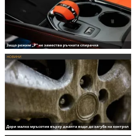
Защо режим „P“ не замества ръчната спирачка
НОВИНИ
Дори малко мръсотия върху джанта води до загуба на контрол