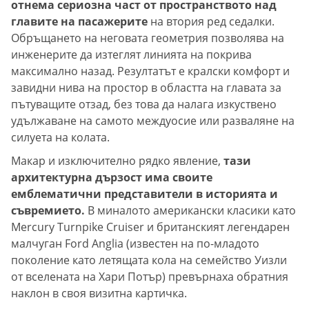
отнема сериозна част от пространството над
главите на пасажерите
на втория ред седалки.
Обръщането на неговата геометрия позволява на
инженерите да изтеглят линията на покрива
максимално назад. Резултатът е кралски комфорт и
завидни нива на простор в областта на главата за
пътуващите отзад, без това да налага изкуствено
удължаване на самото междуосие или разваляне на
силуета на колата.
Макар и изключително рядко явление,
тази
архитектурна дързост има своите
емблематични представители в историята и
съвремието.
В миналото американски класики като
Mercury Turnpike Cruiser и британският легендарен
малчуган Ford Anglia (известен на по-младото
поколение като летящата кола на семейство Уизли
от вселената на Хари Потър) превърнаха обратния
наклон в своя визитна картичка.