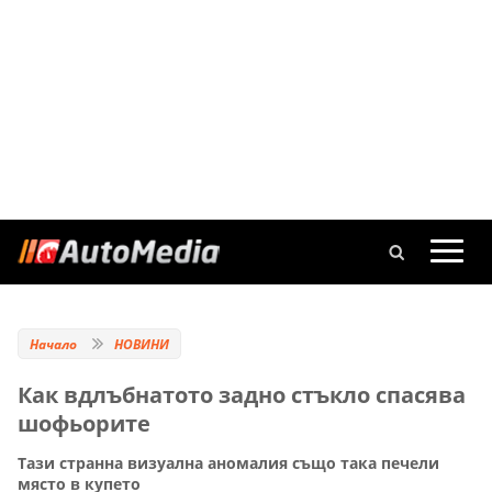
Начало
НОВИНИ
Как вдлъбнатото задно стъкло спасява
шофьорите
Тази странна визуална аномалия също така печели
място в купето