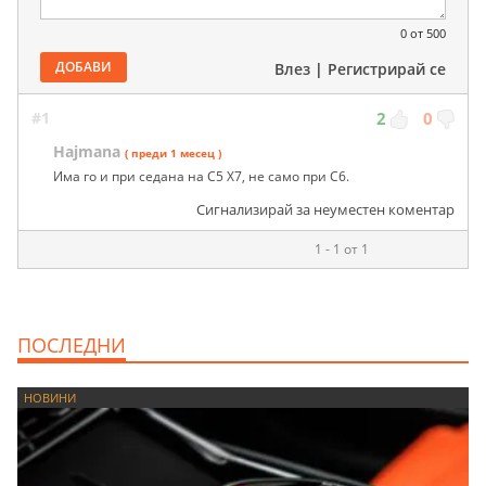
0
от 500
ДОБАВИ
Влез
|
Регистрирай се
#1
2
0
Hajmana
( преди 1 месец )
Има го и при седана на С5 Х7, не само при С6.
Сигнализирай за неуместен коментар
1 - 1 от 1
ПОСЛЕДНИ
НОВИНИ