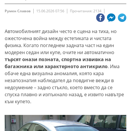
Румен Славов
15.06.2026 07:56
Прочитания: 2134
Автомобилният дизайн често е сцена на тиха, но
ожесточена война между естетиката и чистата
физика. Когато погледнем задната част на един
модерен седан или купе, очите ни автоматично
търсят онази позната, спортна извивка на
багажника или характерното антикрило
. Има
обаче една визуална аномалия, която кара
незапознатия наблюдател да повдигне вежди в
недоумение – задно стъкло, което вместо да се
спуска плавно и изпъкнало назад, е извито навътре
към купето.