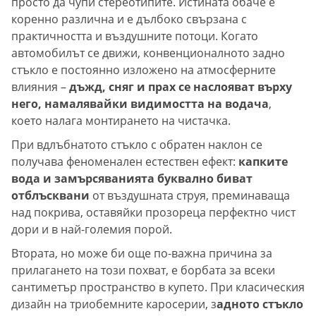
просто да чупи стереотипите. Истината обаче е
коренно различна и е дълбоко свързана с
практичността и въздушните потоци. Когато
автомобилът се движи, конвенционалното задно
стъкло е постоянно изложено на атмосферните
влияния –
дъжд, сняг и прах се наслояват върху
него, намалявайки видимостта на водача
,
което налага монтирането на чистачка.
При вдлъбнатото стъкло с обратен наклон се
получава феноменален естествен ефект:
капките
вода и замърсяванията буквално биват
отблъсквани
от въздушната струя, преминаваща
над покрива, оставяйки прозореца перфектно чист
дори и в най-големия порой.
Втората, но може би още по-важна причина за
прилагането на този похват, е борбата за всеки
сантиметър пространство в купето. При класическия
дизайн на триобемните каросерии, з
адното стъкло