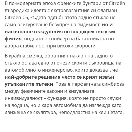
В по-модерната епоха френските бунтари от Citroën
възродиха идеята с екстравагантния си флагман
Citroën C6, където вдлъбнатото задно стъкло не
само осигуряваше безупречна видимост,
но и
насочваше въздушния поток директно към
финия,
подвижен спойлер на багажника за по-
добра стабилност при високи скорости.
В крайна сметка, обратният наклон на задното
стъкло остава едно от онези скрити съкровища на
автомобилното инженерство, които доказват, че
най-добрите решения често се крият извън
утъпканите пътеки
. Това е перфектната симбиоза
между физичните закони и визуалната
индивидуалност – функция, която не просто служи
на водача, но и кара автомобила да изглежда като
движеща се скулптура, неподвластна на клишетата.