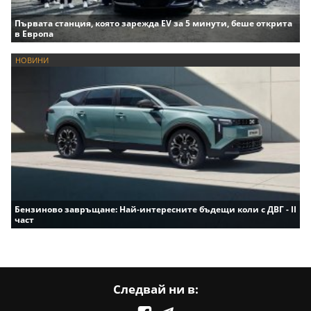
Първата станция, която зарежда EV за 5 минути, беше открита
в Европа
НОВИНИ
Бензиново завръщане: Най-интересните бъдещи коли с ДВГ - II
част
Следвай ни в: