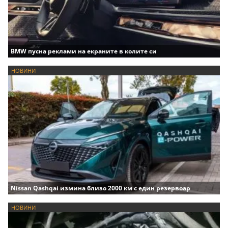
BMW пусна реклами на екраните в колите си
НОВИНИ
Nissan Qashqai измина близо 2000 км с един резервоар
НОВИНИ