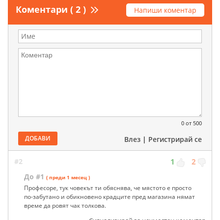
Коментари ( 2 )
Напиши коментар
0
от 500
ДОБАВИ
Влез
|
Регистрирай се
#2
1
2
До #1
( преди 1 месец )
Професоре, тук човекът ти обяснява, че мястото е просто
по-забутано и обикновено крадците пред магазина нямат
време да ровят чак толкова.