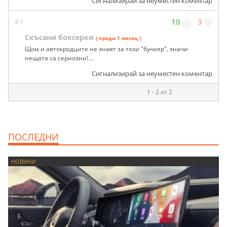
Сигнализирай за неуместен коментар
#1
10
3
Скъсани боксерки
( преди 1 месец )
Щом и автокродците не знаят за този "бункер", значи
нещата са сериозни!....
Сигнализирай за неуместен коментар
1 - 2 от 2
ПОСЛЕДНИ
НОВИНИ