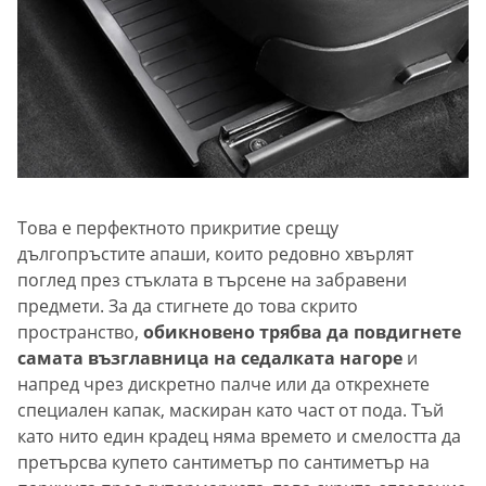
Това е перфектното прикритие срещу
дългопръстите апаши, които редовно хвърлят
поглед през стъклата в търсене на забравени
предмети. За да стигнете до това скрито
пространство,
обикновено трябва да повдигнете
самата възглавница на седалката нагоре
и
напред чрез дискретно палче или да открехнете
специален капак, маскиран като част от пода. Тъй
като нито един крадец няма времето и смелостта да
претърсва купето сантиметър по сантиметър на