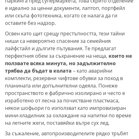
паркинга пред супермаркета, това скрито отделение
е идеално за ценни документи, лаптоп, портфейл
или скъпа фототехника, когато се налага да ги
оставите без надзор.
Освен като щит срещу престъпността, тези тайни
ниши са невероятно спасение за семейния
лайфстайл и дългите пътувания. Те предлагат
перфектния обем за съхранение на неща,
които не
ползвате всяка минута, но задължително
трябва да бъдат в колата
– като аварийни
комплекти, резервни чифтове обувки за поход в
планината или допълнителни одеяла. Понеже
пространството е фабрично изолирано и често е
изработено от лесна за почистване пластмаса,
някои шофьори го използват като импровизиран
мини-хладилник за охлаждане на напитки по време
на летните жеги, поставяйки вътре сух лед.
За съжаление, автопроизводителите рядко тръбят