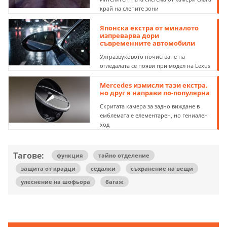
край на слепите зони
Японска екстра от миналото
изпреварва дори
съвременните автомобили
Ултразвуковото почистване на
огледалата се появи при модел на Lexus
Mercedes измисли тази екстра,
но друг я направи по-популярна
Скритата камера за задно виждане в
емблемата е елементарен, но гениален
ход
Тагове:
функция
тайно отделение
защита от крадци
седалки
съхранение на вещи
улеснение на шофьора
багаж