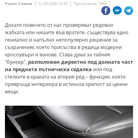
Румен Славов
12.06.2026 16:35
Прочитания: 1968
Докато повечето от нас проверяват редовно
жабката или нишите във вратите, съществува едно
гениално и напълно непопулярно решение за
съхранение, което присъства в редица модерни
кросоувъри и ванове. Става дума за тайния
"бункер",
разположен директно под долната част
на предната пътническа седалка
или под
стелките в краката на втория ред – функция, която
превръща интериора в истинска крепост за ценни
вещи.