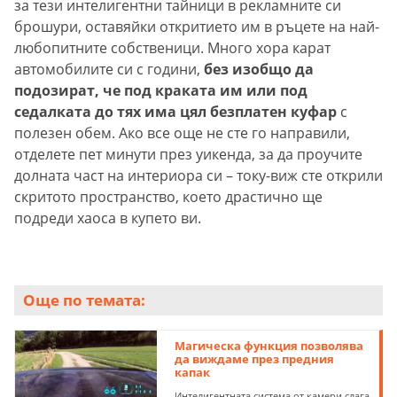
за тези интелигентни тайници в рекламните си
брошури, оставяйки откритието им в ръцете на най-
любопитните собственици. Много хора карат
автомобилите си с години,
без изобщо да
подозират, че под краката им или под
седалката до тях има цял безплатен куфар
с
полезен обем. Ако все още не сте го направили,
отделете пет минути през уикенда, за да проучите
долната част на интериора си – току-виж сте открили
скритото пространство, което драстично ще
подреди хаоса в купето ви.
Още по темата:
Магическа функция позволява
да виждаме през предния
капак
Интелигентната система от камери слага