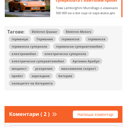
суперколата с най-голям пробег
Това Lamborghini Murciélago е изминало
500 000 км и все още се кара всеки ден
Тагове:
Elektron Quasar
Elektron Motors
германци
Германия
германски
германска
германска суперкола
германски суперавтомобил
електромобил
електрическа суперкола
електрически суперавтомобил
Аргаман Арабул
мощност
ускорение
максимална скорост
пробег
зареждане
батерия
капацитет на батерията
Коментари ( 2 )
Напиши коментар