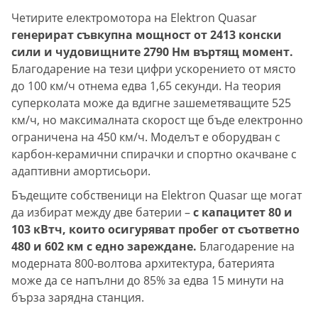
Четирите електромотора на Elektron Quasar
генерират съвкупна мощност от 2413 конски
сили и чудовищните 2790 Нм въртящ момент.
Благодарение на тези цифри ускорението от място
до 100 км/ч отнема едва 1,65 секунди. На теория
суперколата може да вдигне зашеметяващите 525
км/ч, но максималната скорост ще бъде електронно
ограничена на 450 км/ч. Моделът е оборудван с
карбон-керамични спирачки и спортно окачване с
адаптивни амортисьори.
Бъдещите собственици на Elektron Quasar ще могат
да избират между две батерии –
с капацитет 80 и
103 кВтч, които осигуряват пробег от съответно
480 и 602 км с едно зареждане.
Благодарение на
модерната 800-волтова архитектура, батерията
може да се напълни до 85% за едва 15 минути на
бърза зарядна станция.