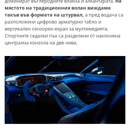
доминират въглеродните влакна и алкантарата.
На
мястото на традиционния волан виждаме
такъв във формата на штурвал,
а пред водача са
разположени цифрово арматурно табло и
вертикален сензорен екран за мултимедията.
Спортните седалки пък са разделени от наклонена
централна конзола на две нива.