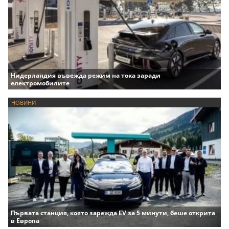
Нидерландия въвежда режим на тока заради
електромобилите
НОВИНИ
Първата станция, която зарежда EV за 5 минути, беше открита
в Европа