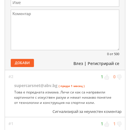
0
от 500
ДОБАВИ
Влез
|
Регистрирай се
#2
1
0
supercarsnet@abv.bg
( преди 1 месец )
Това е поредната измама. Личи си как са направили
картинките с изкуствен разум и нямат никакво понятие
от технологии и конструкция на спортни коли.
Сигнализирай за неуместен коментар
#1
1
1