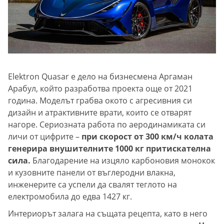
Elektron Quasar е дело на бизнесмена Аргаман
Арабул, който разработва проекта още от 2021
година. Моделът грабва окото с агресивния си
дизайн и атрактивните врати, които се отварят
нагоре. Сериозната работа по аеродинамиката си
личи от цифрите –
при скорост от 300 км/ч колата
генерира внушителните 1000 кг притискателна
сила.
Благодарение на изцяло карбоновия монокок
и кузовните панели от въглеродни влакна,
инженерите са успели да свалят теглото на
електромобила до едва 1427 кг.
Интериорът залага на същата рецепта, като в него