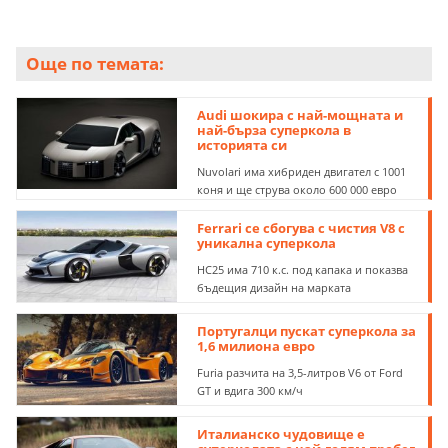
Още по темата:
Audi шокира с най-мощната и
най-бърза суперкола в
историята си
Nuvolari има хибриден двигател с 1001
коня и ще струва около 600 000 евро
Ferrari се сбогува с чистия V8 с
уникална суперкола
HC25 има 710 к.с. под капака и показва
бъдещия дизайн на марката
Португалци пускат суперкола за
1,6 милиона евро
Furia разчита на 3,5-литров V6 от Ford
GT и вдига 300 км/ч
Италианско чудовище е