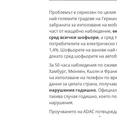
Проблемът е сериозен по целия 
най-големите градове на Герма
забраната за използване на моб
част от мащабно наблюдение,
е
сред всички шофьори
, а сред
потребителите на електрически т
1,4%. Шофьорите на ванове най-ч
докато сред шофьорите на автобу
За 50 часа наблюдения по оживе
Хамбург, Мюнхен, Кьолн и Франк
на използване на телефон по вр
данни за цялата страна, получа
нарушения годишно.
Официалн
такива случая годишно, което п
нарушения.
Проучването на ADAC потвърждав