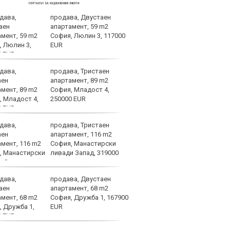
продава, Двустаен
ЦСКА
апартамент, 59 m2
Моск
София, Люлин 3, 117000
тота
EUR
СНИ
продава, Тристаен
Левс
апартамент, 89 m2
рева
София, Младост 4,
250000 EUR
продава, Тристаен
Олим
апартамент, 116 m2
офер
София, Манастирски
Левс
ливади Запад, 319000
кате
продава, Двустаен
Хули
апартамент, 68 m2
сери
София, Дружба 1, 167900
Левс
EUR
Лок