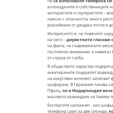
че
са използвали телефона си
колоездачите и собствениците на
мотористите и скутеристите – вс
наясно с опасността: много респ
разсейване от джаджа почти е д
Интересното е, че повечето нар
на него –
директните гласови 
на факта, че съвременните мес
постоянно внимание, а навикът 
от страха от глоба.
В обществото нараства подкрепа
анкетираните подкрепят въвежда
на изкуствен интелект записват 
шофиране. В Германия такива си
Пфалц,
но в Нидерландия вече 
масовото въвеждане на такива т
Експертите напомнят - ако шофьо
телефона само за две секунди,
к