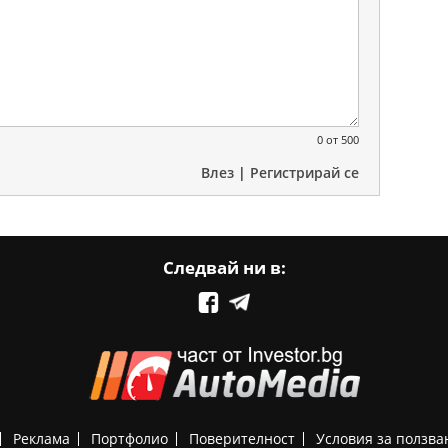
0
от 500
Влез
|
Регистрирай се
Следвай ни в:
Реклама
Портфолио
Поверителност
Условия за ползва