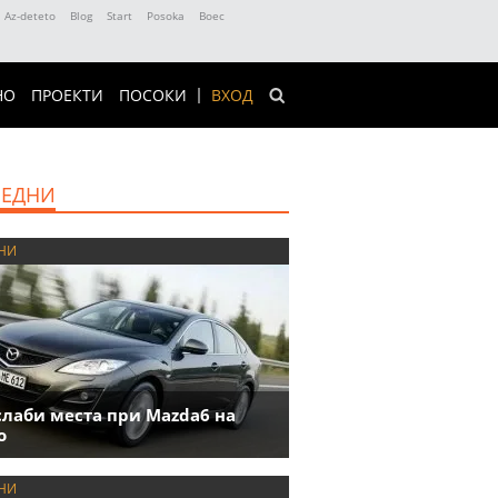
Az-deteto
Blog
Start
Posoka
Boec
НО
ПРОЕКТИ
ПОСОКИ
ВХОД
ЕДНИ
НИ
слаби места при Mazda6 на
о
НИ