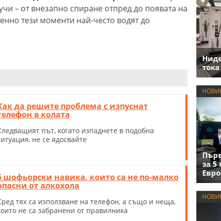
учи – от внезапно спиране отпред до появата на
енно тези моменти най-често водят до
Нид
тока
НОВИ
Как да решите проблема с изпуснат
телефон в колата
Следващият път, когато изпаднете в подобна
ситуация, не се ядосвайте
Първ
за 5
Евро
5 шофьорски навика, които са не по-малко
опасни от алкохола
НОВИ
Сред тях са използване на телефон, а също и неща,
които не са забранени от правилника