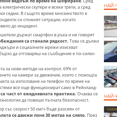
 поне веднъж по време на шофиране
. Сред
НАЙ-
 електрически скутери е всеки трети, а сред
еки седми. В същото време мнозинството е
онденти си спомнят ситуации, когато
800 E
овело до инцидент.
ушители държат смартфон в ръка и не говорят
обаждания са станали рядкост.
Това се дължи
инджъри и социалните мрежи изискват
бързо да отговаряш на съобщение е по-силен
та за нови методи на контрол. 69% от
нето на камери за движение, които с помощта
факта за използване на телефон по време на
стеми все още функционират само в Рейнланд-
са част от ежедневната практика.
Очаква се
НАЙ-
ехнологии да повиши пътната безопасност.
р със скорост 50 км/ч бъде разсеян от
НОВИ
олата се движи поне 30 метра на сляпо.
През