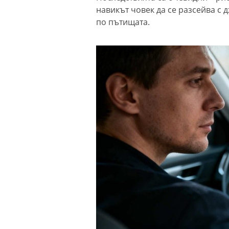
навикът човек да се разсейва с 
по пътищата.