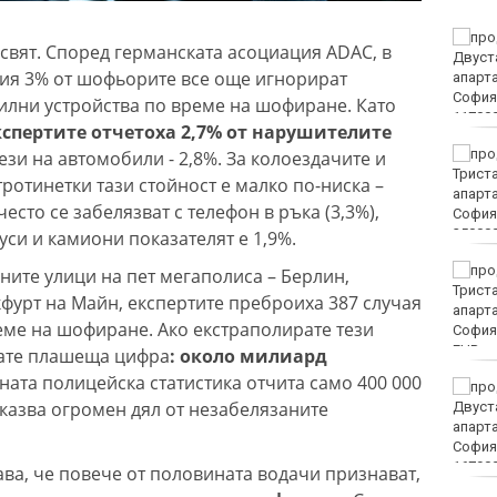
Мачовете по ТВ днес (7
свят. Според германската асоциация ADAC, в
август)
ния 3% от шофьорите все още игнорират
илни устройства по време на шофиране. Като
кспертите отчетоха 2,7% от нарушителите
Без ток във Варна на 7
 тези на автомобили - 2,8%. За колоездачите и
август 2026
ротинетки тази стойност е малко по-ниска –
есто се забелязват с телефон в ръка (3,3%),
си и камиони показателят е 1,9%.
Започва изплащането
ните улици на пет мегаполиса – Берлин,
на пенсиите
фурт на Майн, експертите преброиха 387 случая
еме на шофиране. Ако екстраполирате тези
EUR
вате плашеща цифра
: около милиард
ата полицейска статистика отчита само 400 000
Времето във Варна на 7
оказва огромен дял от незабелязаните
август 2026
а, че повече от половината водачи признават,