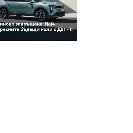
иново завръщане: Най-
ресните бъдещи коли с ДВГ - II