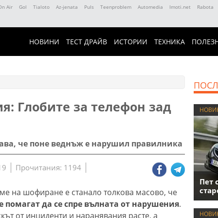
On Air
Gol
Tialoto
Az-jenata
Puls
Teenproblem
Automedia
Imoti.net
Rabota
НОВИНИ
ТЕСТ ДРАЙВ
ИСТОРИИ
ТЕХНИКА
ПОЛЕЗ
ПОСЛ
: Глобите за телефон зад
НОВИ
ава, че поне веднъж е нарушил правилника
19
Прочитания: 1194
Пет 
стар
ме на шофиране е станало толкова масово, че
е помагат да се спре вълната от нарушения
.
НОВИ
кът от инциденти и наранявания расте, а