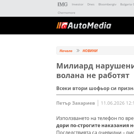
Investor
Dnes
Bloombergtv
Bulgaria 
Chernomore
Начало
НОВИНИ
Милиард нарушения
волана не работят
Всеки втори шофьор си призн
Петър Захариев
11.06.2026 12:
Използването на телефон по вре
дори по-строгите наказания н
Последствията са очевидни – рис