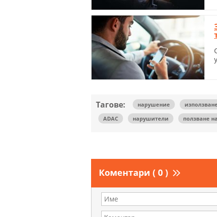
Тагове:
нарушение
използване
ADAC
нарушители
ползване н
Коментари ( 0 )