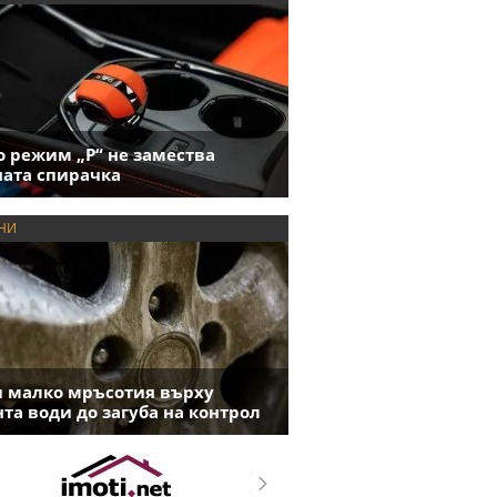
 режим „P“ не замества
ата спирачка
НИ
 малко мръсотия върху
та води до загуба на контрол