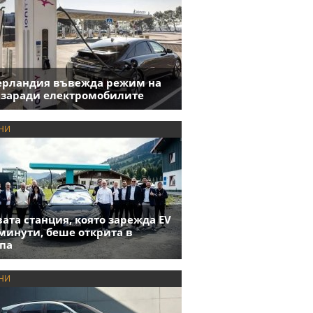
ерландия въвежда режим на
 заради електромобилите
НИ
ата станция, която зарежда EV
 минути, беше открита в
па
НИ