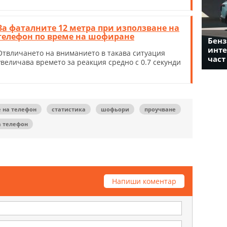
За фаталните 12 метра при използване на
телефон по време на шофиране
Бенз
инте
Отвличането на вниманието в такава ситуация
част
увеличава времето за реакция средно с 0.7 секунди
 на телефон
статистика
шофьори
проучване
а телефон
Напиши коментар