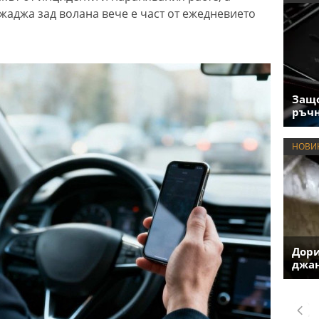
джаджа зад волана вече е част от ежедневието
Защо
ръчн
НОВИ
Дори
джан