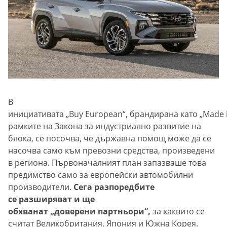
В
инициативата „Buy European“, брандирана като „Made i
рамките на Закона за индустриално развитие на
блока, се посочва, че държавна помощ може да се
насочва само към превозни средства, произведени
в региона. Първоначалният план запазваше това
предимство само за европейски автомобилни
производители.
Сега разпоредбите
се разширяват и ще
обхванат „доверени партньори“,
за каквито се
считат Великобритания, Япония и Южна Корея.