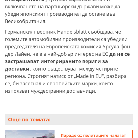
включването на партньорски държави може да
убеди японският производител да остане във
Великобритания.
Германският вестник Handelsblatt съобщава, че
големите автомобилни производители са убедили
председателя на Европейската комисия Урсула фон
дер Лайен, че е в най-добър интерес на ЕС
да не се
застрашават интегрираните вериги за
доставки,
които съществуват между четирите
региона. Строгият натиск от „Made in EU“, разбира
се, би засегнал и европейските марки, които
използват чуждестранни доставчици.
Още по темата:
Парадокс: политиците налагат