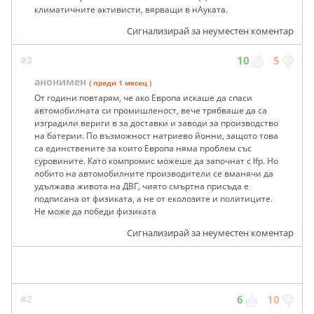
климатичните активисти, вярващи в нАуката.
Сигнализирай за неуместен коментар
#3
10
5
анонимен
( преди 1 месец )
От години повтарям, че ако Европа искаше да спаси
автомобилната си промишленост, вече трябваше да са
изградили вериги в за доставки и заводи за производство
на батерии. По възможност натриево йонни, защото това
са единствените за които Европа няма проблем със
суровините. Като компромис можеше да започнат с lfp. Но
лобито на автомобилните производители се вманячи да
удължава живота на ДВГ, чиято смъртна присъда е
подписана от физиката, а не от еколозите и политиците.
Не може да победи физиката
Сигнализирай за неуместен коментар
#2
6
10