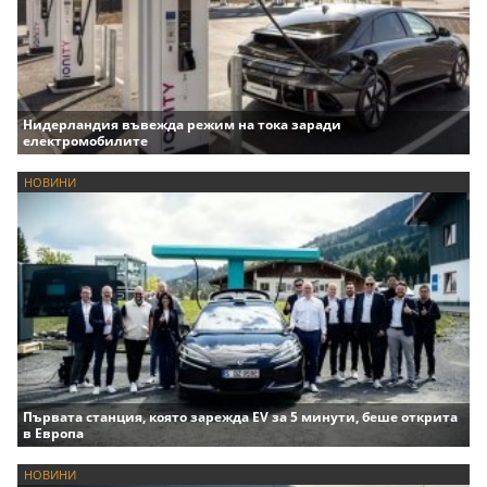
Нидерландия въвежда режим на тока заради
електромобилите
НОВИНИ
Първата станция, която зарежда EV за 5 минути, беше открита
в Европа
НОВИНИ