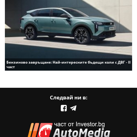
Бензиново завръщане: Най-интересните бъдещи коли с ДВГ - II
част
Следвай ни в: