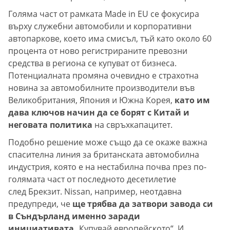
Голяма част от рамката Made in EU се фокусира
върху служебни автомобили и корпоративни
автопаркове, което има смисъл, тъй като около 60
процента от ново регистрираните превозни
средства в региона се купуват от бизнеса.
Потенциалната промяна очевидно е страхотна
новина за автомобилните производители във
Великобритания, Япония и Южна Корея,
като им
дава ключов начин да се борят с Китай и
неговата политика
на свръхкапацитет.
Подобно решение може също да се окаже важна
спасителна линия за британската автомобилна
индустрия, която е на нестабилна почва през по-
голямата част от последното десетилетие
след Брекзит. Nissan, например, неотдавна
предупреди, че
ще трябва да затвори завода си
в Съндърланд именно заради
инициативата
„Купувай европейското“. И