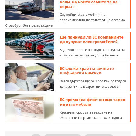
коли, на които самите те не
вярват
Служебните автомобили на
еврокомисията не стигат от Брюксел до
Страсбург без презареждане
Ще принуди ли ЕС компаниите
да купуват електромобили?
Задължителните разходи за покупка на
коли на ток могат да убият бизнеса
ЕС сложи край на вечните
шофьорски книжки
Всяка държава ще решава как да издава
документи на възрастните шофьори
EС премахва физическия талон
на автомобила
Крайният срок за въвеждане на
електронен сертификат е 2029 година