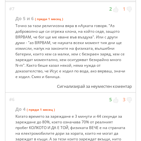
#7
2
1
До 5 и 6
( преди 1 месец )
Точно за тази религиозна вяра в нАуката говоря. "Аз
доброволно ще си отрежа клона, на който седя, защото
ВЯРВАМ, че бог ще ме хване във въздуха". Или с други
думи - "аз ВЯРВАМ, че науката всеки момент тия дни ще
измисли, напук на законите на физиката, вълшебни
батерии, които хем са малки, хем с безкраен заряд, хем се
зареждат моментално, хем осигуряват безкрайно много
N-m". Както беше казал някой, няма нужда от
доказателство, че Исус е ходил по вода, ако вярваш, значи
е ходил. Смях и баница.
Сигнализирай за неуместен коментар
#6
5
3
До 4
( преди 1 месец )
Когато времето за зареждане е 3 минути и 44 секунди за
зареждане до 80%, което означава 70% от реалният
пробег КОЛКОТО И ДА Е ТОЙ, физиката ВЕЧЕ е на страната
на електромобилите дори за хората, които не могат да
зареждат в къщи. А за тези които зареждат вкъщи, нито