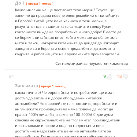
До 1
( преди 1 месец )
Какво мислиш че ще постигнат тези мерки? Toyota ще
започне да продава повече електромобили от китайците
в Европа? Китайците вече хакнаха и тези мерки, а
резултатът ще е същият като санкциите срещу Русия,
които както виждаме проработиха много добре! Вместо да
се борим с китайския внос, който можеше да обложим с
мита и такси, накараха китайците да дойдат да изградят
заводите си в Европа и освен продажбите, да вземат и
кадрите и работниците на европейските производители.
Сигнализирай за неуместен коментар
#1
9
18
Заплахата
( преди 1 месец )
каква точно е? Че европейските потребители ще имат
достъп до евтини и добре оборудвани китайски
автомобили? Че европейските, японските, корейските и
английските производители няма повече да могат да
правят 400% печалба, а само по 100-200%? С две думи
спасяваме свръхпечалбите на "големите" производители
и оскъпяваме и правим още по-недостъпни вече
достатъчно недостъпните цени на автомобилите за
европейците. Комисията спасява само собствените си