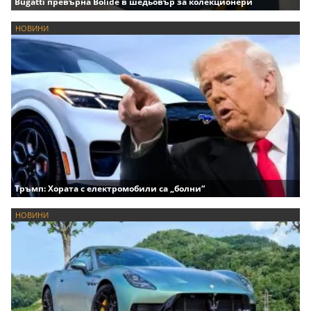
Bugatti превърна Bolide в шедьовър за колекционери
НОВИНИ
Тръмп: Хората с електромобили са „болни“
НОВИНИ