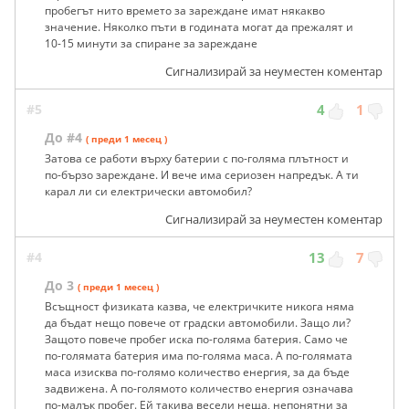
пробегът нито времето за зареждане имат някакво
значение. Няколко пъти в годината могат да прежалят и
10-15 минути за спиране за зареждане
Сигнализирай за неуместен коментар
#5
4
1
До #4
( преди 1 месец )
Затова се работи върху батерии с по-голяма плътност и
по-бързо зареждане. И вече има сериозен напредък. А ти
карал ли си електрически автомобил?
Сигнализирай за неуместен коментар
#4
13
7
До 3
( преди 1 месец )
Всъщност физиката казва, че електричките никога няма
да бъдат нещо повече от градски автомобили. Защо ли?
Защото повече пробег иска по-голяма батерия. Само че
по-голямата батерия има по-голяма маса. А по-голямата
маса изисква по-голямо количество енергия, за да бъде
задвижена. А по-голямото количество енергия означава
по-малък пробег. Ей такива весели неща, непонятни за