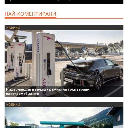
НАЙ-КОМЕНТИРАНИ
НОВИНИ
Нидерландия въвежда режим на тока заради
електромобилите
НОВИНИ