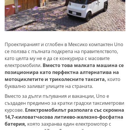
Проектираният и сглобен в Мексико компактен Uno
се ползва с пълната подкрепа на правителството,
като целта му не е да се конкурира с масовите
електромобили.
Вместо това малката машина се
позиционира като перфектна алтернатива на
мотоциклетите и триколесните таксита,
които
буквално заливат улиците на страната.
Вместо за дълги пътувания и ваканции, Uno е
създаден предимно за кратки градски таксиметрови
курсове.
Електромобилът разполага със скромна
14,7-киловатчасова литиево-железно-фосфатна
батерия,
която захранва един електромотор с