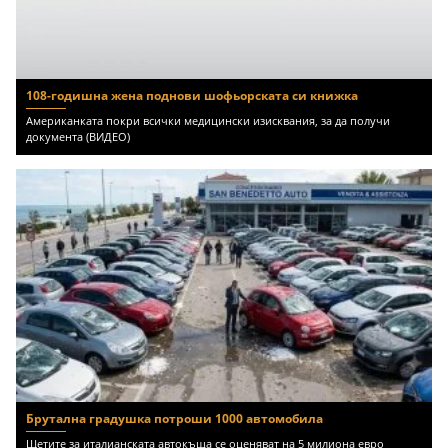
108-годишна жена поднови шофьорската си книжка
Американката покри всички медицински изисквания, за да получи
документа (ВИДЕО)
Брутална градушка потроши 1000 автомобила
Щетите за италианската автокъща се оценяват на 5 милиона евро