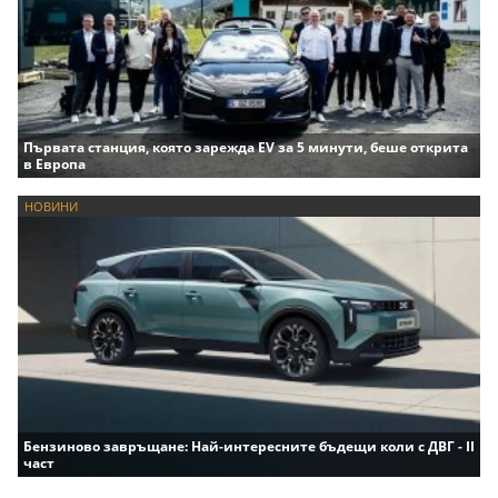
Първата станция, която зарежда EV за 5 минути, беше открита
в Европа
НОВИНИ
Бензиново завръщане: Най-интересните бъдещи коли с ДВГ - II
част