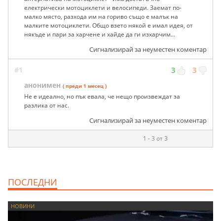
електрически мотоциклети и велосипеди. Заемат по-
малко място, разхода им на гориво също е малък на
малките мотоциклети. Общо взето някой е имал идея, от
някъде и пари за харчене и хайде да ги изхарчим...
Сигнализирай за неуместен коментар
#1
3
3
анонимен
( преди 1 месец )
Не е идеално, но пък евала, че нещо произвеждат за
разлика от нас.
Сигнализирай за неуместен коментар
1 - 3 от 3
ПОСЛЕДНИ
НОВИНИ