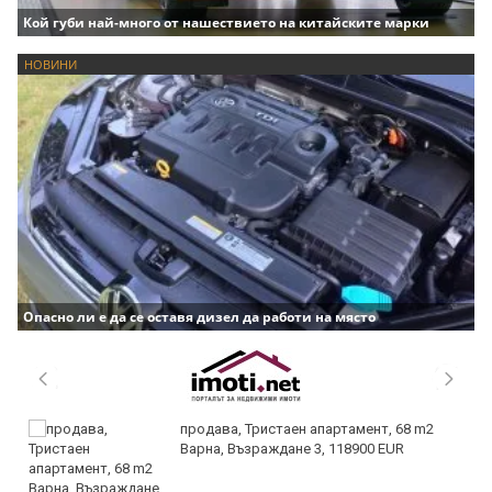
Кой губи най-много от нашествието на китайските марки
НОВИНИ
Опасно ли е да се оставя дизел да работи на място
продава, Тристаен апартамент, 68 m2
Варна, Възраждане 3, 118900 EUR