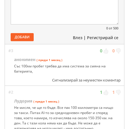
0
от 500
ДОБАВИ
Влез
|
Регистрирай се
#3
0
0
анонимен
( преди 1 месец )
Със 100км пробег трябва да има система за смяна на
батерията,
Сигнализирай за неуместен коментар
#2
1
1
Лудория
( преди 1 месец )
Не мисля, че ще го бъде. Все пак 100 ккилометра са нищо
за такси. Питах AI-то за среднодневен пробег и според
това, което намира, го изчислява на около 150-350 км. на
ден. Та с тази кола няма как да бъде. Не може да е
алтернатива на мотоциклет - има достатъчно