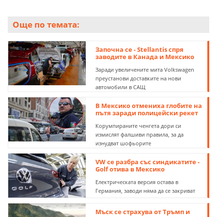
Още по темата:
Започна се - Stellantis спря
заводите в Канада и Мексико
Заради увеличените мита Volkswagen
преустанови доставките на нови
автомобили в САЩ
В Мексико отмениха глобите на
пътя заради полицейски рекет
Корумпираните ченгета дори си
измислят фалшиви правила, за да
изнудват шофьорите
VW се разбра със синдикатите -
Golf отива в Мексико
Електрическата версия остава в
Германия, заводи няма да се закриват
Мъск се страхува от Тръмп и