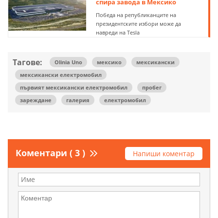
спира завода в Мексико
Победа на републиканците на
президентските избори може да
навреди на Tesla
Тагове:
Olinia Uno
мексико
мексикански
мексикански електромобил
първият мексикански електромобил
пробег
зареждане
галерия
електромобил
Коментари ( 3 )
Напиши коментар