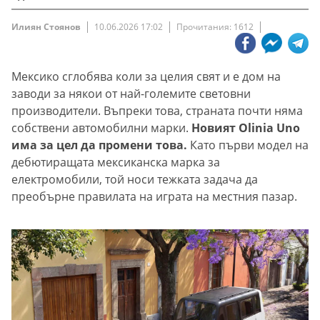
Илиян Стоянов
10.06.2026 17:02
Прочитания: 1612
Мексико сглобява коли за целия свят и е дом на
заводи за някои от най-големите световни
производители. Въпреки това, страната почти няма
собствени автомобилни марки.
Новият Olinia Uno
има за цел да промени това.
Като първи модел на
дебютиращата мексиканска марка за
електромобили, той носи тежката задача да
преобърне правилата на играта на местния пазар.