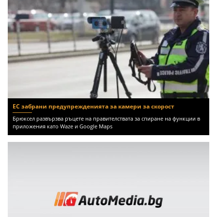
ЕС забрани предупрежденията за камери за скорост
Брюксел развързва ръцете на правителствата за спиране на функции в
приложения като Waze и Google Maps