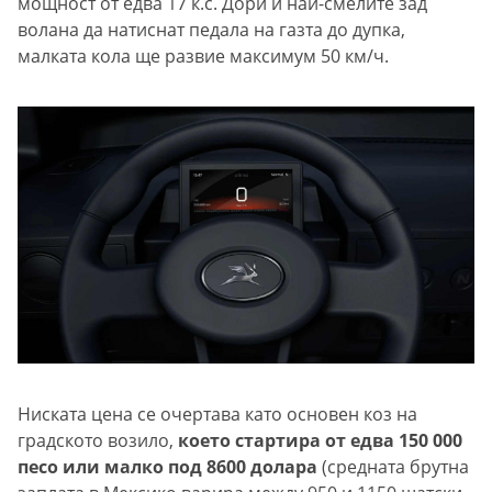
мощност от едва 17 к.с. Дори и най-смелите зад
волана да натиснат педала на газта до дупка,
малката кола ще развие максимум 50 км/ч.
Ниската цена се очертава като основен коз на
градското возило,
което стартира от едва 150 000
песо или малко под 8600 долара
(средната брутна