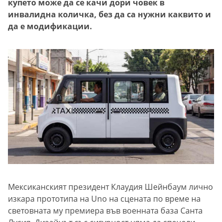
купето може да се качи дори човек в
инвалидна количка, без да са нужни каквито и
да е модификации.
Мексиканският президент Клаудия Шейнбаум лично
изкара прототипа на Uno на сцената по време на
световната му премиера във военната база Санта