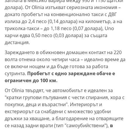
заплата в Мексико варира между 950 и 1150 щатски
долара). От Olinia изтъкват сериозната икономия –
докато пробегът на конвенционално такси с ДВГ
излиза до 2,4 песо (0,14 долара) на километър, а на
триколка-такси – до 1,18 песо (0,07 долара), Uno
харчи едва 0,50 песо (0,03 долара) за същата
дистанция.
Зареждането в обикновен домашен контакт на 220
волта отнема около четири часа – идеално време да
се включи нощем и да бъде готова за работа
сутринта.
Пробегът с едно зареждане обаче е
ограничен до 100 км.
От Olinia твърдят, че автомобилът е идеален за
"кратки групови пътувания с чести спирания, хора с
покупки, деца и възрастни". Интериорът и
екстериорът са снабдени с множество удобни
дръжки за хващане, а благодарение на отварящите
се назад задни врати (тип "самоубийствени"),
в