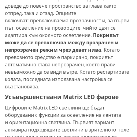
доведе до повече пространство за глава както
отпред, така и отзад. Опциите
включват: превключваема прозрачност и, за първи
път, осветление на прозорците, чийто цвят се
адаптира към околното осветление.
Покривът
може да се превключва между прозрачен и
непрозрачен режим чрез девет нива
. Когато
превозното средство е паркирано, покривът
автоматично става непрозрачен, което прави
невъзможно да се види вътре. Когато рестартирате
колата, последната използвана настройка се
възстановява.
Усъвършенствани Matrix LED фарове
Цифровите Matrix LED светлини ще бъдат
оборудвани с функции за осветление на лентата
и ориентационна светлина. Първият вариант
активира подходящите светлини в зрителното поле