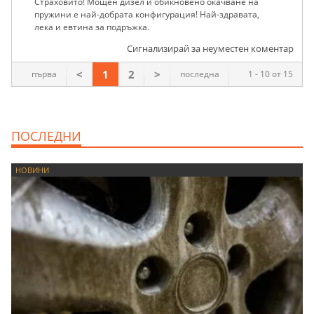
Страховито! Мощен дизел и обикновено окачване на
пружини е най-добрата конфигурация! Най-здравата,
лека и евтина за подръжка.
Сигнализирай за неуместен коментар
<
1
2
>
първа
последна
1 - 10 от 15
ПОСЛЕДНИ
НОВИНИ