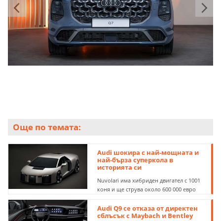
Още по темата:
Audi шокира с най-мощната и
най-бърза суперкола в
историята си
Nuvolari има хибриден двигател с 1001
коня и ще струва около 600 000 евро
Audi Q9 се отказа от директен
сблъсък с Maybach и Bentley