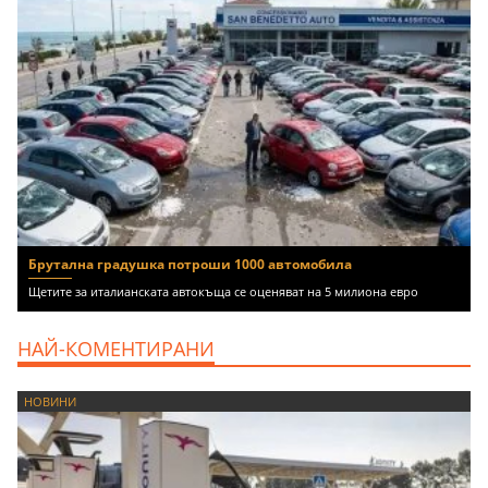
Брутална градушка потроши 1000 автомобила
Щетите за италианската автокъща се оценяват на 5 милиона евро
НАЙ-КОМЕНТИРАНИ
НОВИНИ