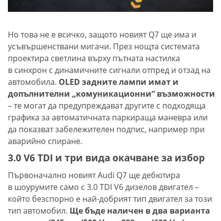
Но това не е всичко, защото новият Q7 ще има и
усъвършенствани мигачи. През нощта системата
проектира светлина върху пътната настилка
в синхрон с динамичните сигнали отпред и отзад на
автомобила.
OLED задните лампи имат и
допълнителни „комуникационни“ възможности
– те могат да предупреждават другите с подходяща
графика за автоматичната паркираща маневра или
да показват забележителен подпис, например при
аварийно спиране.
3.0 V6 TDI и три вида окачване за избор
Първоначално новият Audi Q7 ще дебютира
в шоурумите само с 3.0 TDI V6 дизелов двигател –
който безспорно е най-добрият тип двигател за този
тип автомобил.
Ще бъде наличен в два варианта