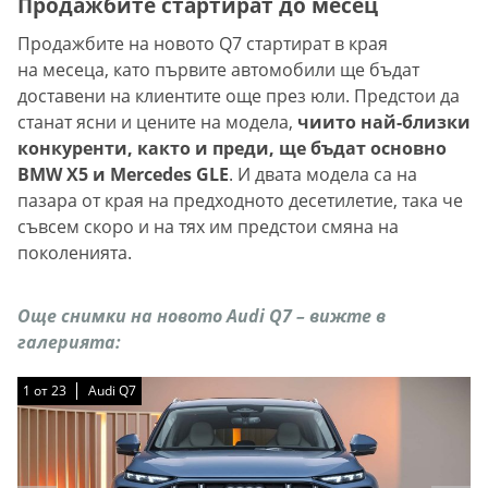
Продажбите стартират до месец
Продажбите на новото Q7 стартират в края
на месеца, като първите автомобили ще бъдат
доставени на клиентите още през юли. Предстои да
станат ясни и цените на модела,
чиито най-близки
конкуренти, както и преди, ще бъдат основно
BMW X5 и Mercedes GLE
. И двата модела са на
пазара от края на предходното десетилетие, така че
съвсем скоро и на тях им предстои смяна на
поколенията.
Още снимки на новото Audi Q7 – вижте в
галерията:
1
1
1
1
1
1
1
1
1
1
1
1
1
1
1
1
1
1
1
1
1
1
1
от
от
от
от
от
от
от
от
от
от
от
от
от
от
от
от
от
от
от
от
от
от
от
23
23
23
23
23
23
23
23
23
23
23
23
23
23
23
23
23
23
23
23
23
23
23
Audi Q7
Audi Q7
Audi Q7
Audi Q7
Audi Q7
Audi Q7
Audi Q7
Audi Q7
Audi Q7
Audi Q7
Audi Q7
Audi Q7
Audi Q7
Audi Q7
Audi Q7
Audi Q7
Audi Q7
Audi Q7
Audi Q7
Audi Q7
Audi Q7
Audi Q7
Audi Q7