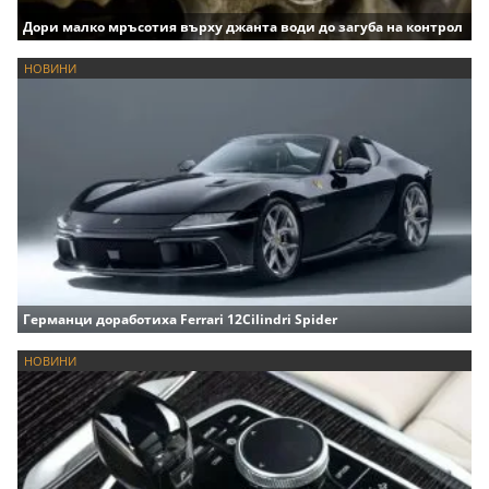
Дори малко мръсотия върху джанта води до загуба на контрол
НОВИНИ
Германци доработиха Ferrari 12Cilindri Spider
НОВИНИ