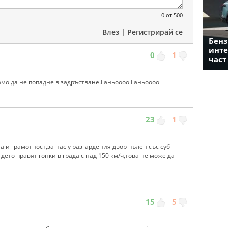
0
от 500
Влез
|
Регистрирай се
Бенз
инте
0
1
част
само да не попадне в задръстване.Ганьоооо Ганьоооо
23
1
а и грамотност,за нас у разгардения двор пълен със суб
ето правят гонки в града с над 150 км/ч,това не може да
15
5