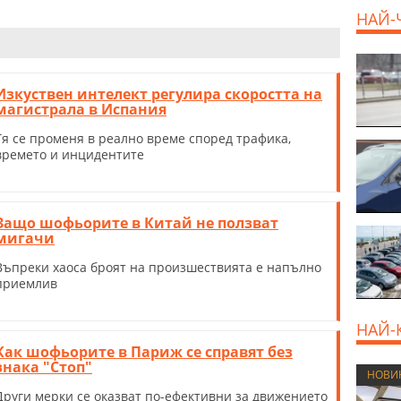
НАЙ-
Изкуствен интелект регулира скоростта на
магистрала в Испания
Тя се променя в реално време според трафика,
времето и инцидентите
Защо шофьорите в Китай не ползват
мигачи
Въпреки хаоса броят на произшествията е напълно
приемлив
НАЙ-
Как шофьорите в Париж се справят без
знака "Стоп"
НОВИ
Други мерки се оказват по-ефективни за движението