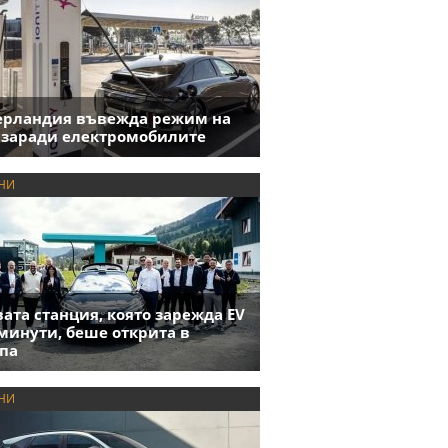
ерландия въвежда режим на
 заради електромобилите
НИ
ата станция, която зарежда EV
 минути, беше открита в
па
НИ