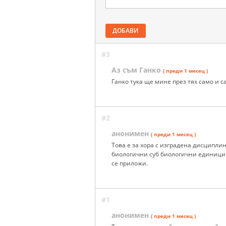
ДОБАВИ
#3
Аз съм Ганко
( преди 1 месец )
Ганко тука ще мине през тях само и 
#2
анонимен
( преди 1 месец )
Това е за хора с изградена дисциплин
биологични суб биологични единици д
се приложи.
#1
анонимен
( преди 1 месец )