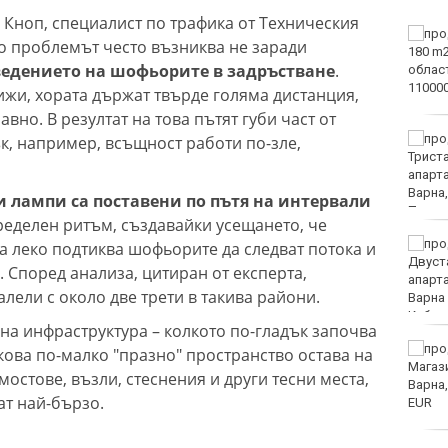
 Кноп, специалист по трафика от Техническия
Тъжна вест! Почина
го проблемът често възниква не заради
голямо име в
ведението на шофьорите в задръстване
.
медицината
ижи, хората държат твърде голяма дистанция,
авно. В резултат на това пътят губи част от
Златото стигна до 4295
ък, например, всъщност работи по-зле,
долара за унция
 лампи са поставени по пътя на интервали
ределен ритъм, създавайки усещането, че
Във Варна наградиха
а леко подтиква шофьорите да следват потока и
победителите в
 Според анализа, цитиран от експерта,
Спартакиадата на ВМС
лели с около две трети в такива райони.
на инфраструктура – колкото по-гладък започва
Нови правила пратиха
кова по-малко "празно" пространство остава на
рекорд на Карлос
мостове, възли, стеснения и други тесни места,
Насар в историята
ат най-бързо.