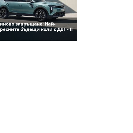
иново завръщане: Най-
ресните бъдещи коли с ДВГ - II