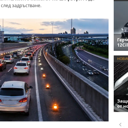
о
след задръстване.
Герм
12Cil
НОВИ
Защо
от н