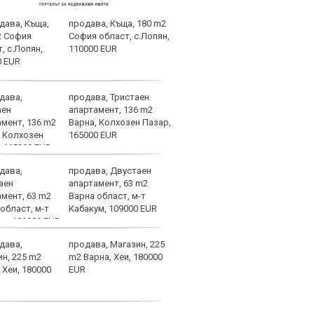
продава, Къща, 180 m2
ЦСКА
София област, с.Лопян,
Мака
110000 EUR
марк
ЦСКА
продава, Тристаен
ЦСКА
апартамент, 136 m2
Тел 
Варна, Колхозен Пазар,
от е
165000 EUR
продава, Двустаен
Хрис
апартамент, 63 m2
над 
Варна област, м-т
ни д
Кабакум, 109000 EUR
увер
останем смирени
продава, Магазин, 225
Край
m2 Варна, Хеи, 180000
Левс
EUR
кара
за Б