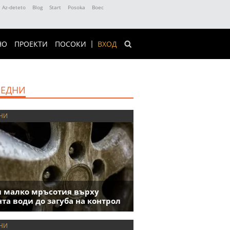
Az-deteto
Blog
Start
Posoka
Boec
НО
ПРОЕКТИ
ПОСОКИ
ВХОД
ЕДНИ
НИ
 малко мръсотия върху
та води до загуба на контрол
НИ