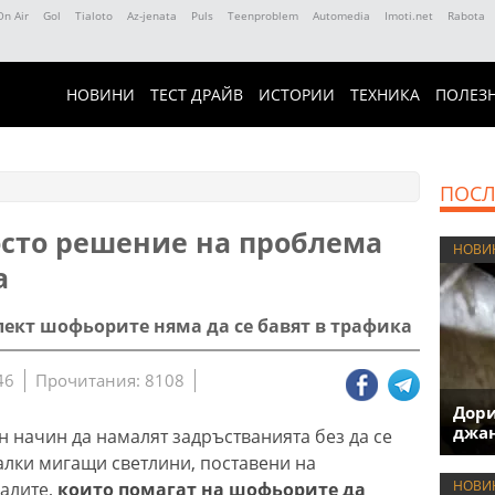
On Air
Gol
Tialoto
Az-jenata
Puls
Teenproblem
Automedia
Imoti.net
Rabota
НОВИНИ
ТЕСТ ДРАЙВ
ИСТОРИИ
ТЕХНИКА
ПОЛЕЗ
ПОСЛ
сто решение на проблема
НОВИ
а
лект шофьорите няма да се бавят в трафика
46
Прочитания: 8108
Дори
джан
 начин да намалят задръстванията без да се
малки мигащи светлини, поставени на
НОВИ
алите,
които помагат на шофьорите да