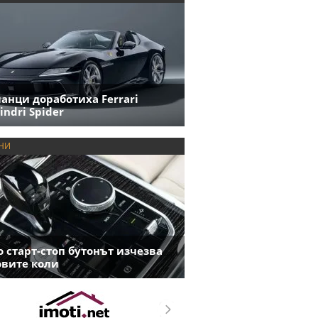
анци доработиха Ferrari
indri Spider
НИ
 старт-стоп бутонът изчезва
овите коли