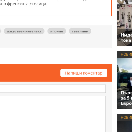
във френската столица
изкуствен интелект
япония
светлини
Нид
тока
НОВИ
Напиши коментар
Първ
за 5
Евро
НОВИ