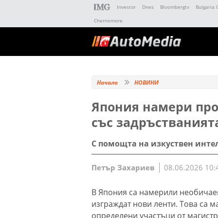
Investor
Dnes
Bloombergtv
Bulgaria 
Chernomore
Начало
НОВИНИ
Япония намери про
със задръстваният
С помощта на изкуствен инте
Петър Захариев
08.06.2026 10:
В Япония са намерили необичаен
изграждат нови ленти. Това са 
определени участъци от магистр