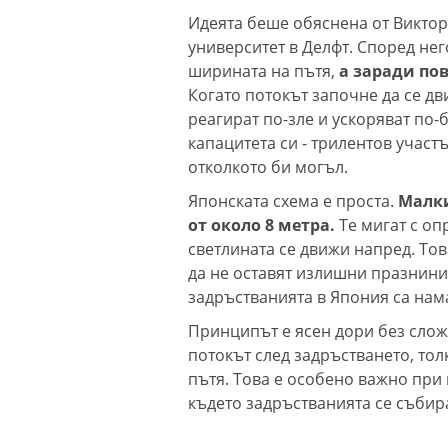
Идеята беше обяснена от Виктор
университет в Делфт. Според не
ширината на пътя,
а заради по
Когато потокът започне да се дв
реагират по-зле и ускоряват по-б
капацитета си - трилентов участ
отколкото би могъл.
Японската схема е проста.
Малки
от около 8 метра.
Те мигат с оп
светлината се движи напред. Тов
да не оставят излишни празнини.
задръстванията в Япония са нама
Принципът е ясен дори без слож
потокът след задръстването, тол
пътя. Това е особено важно при 
където задръстванията се събир