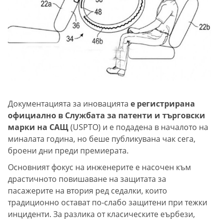
Документацията за иновацията
е регистрирана
официално в Службата за патенти и търговски
марки на САЩ
(USPTO) и е подадена в началото на
миналата година, но беше публикувана чак сега,
броени дни преди премиерата.
Основният фокус на инженерите е насочен към
драстичното повишаване на защитата за
пасажерите на втория ред седалки, които
традиционно остават по-слабо защитени при тежки
инциденти. За разлика от класическите еърбези,