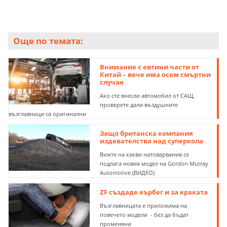
Още по темата:
Внимание с евтини части от
Китай – вече има осем смъртни
случая
Ако сте внесли автомобил от САЩ,
проверете дали въздушните
възглавници са оригинални
Защо британска компания
издевателства над суперкола
Вижте на какви натоварвания се
подлага новия модел на Gordon Murray
Automotive (ВИДЕО)
ZF създаде еърбег и за краката
Възглавницата е приложима на
повечето модели - без да бъдат
променяни