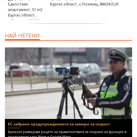
Бургас област, с.Лозенец, 88638 EUR
продава, Едностаен апартамент, 39 m2
НАЙ-ЧЕТЕНИ
Бургас област, к.к.Слънчев Бряг, 65500
EUR
ЕС забрани предупрежденията за камери за скорост
Брюксел развързва ръцете на правителствата за спиране на функции в
приложения като Waze и Google Maps