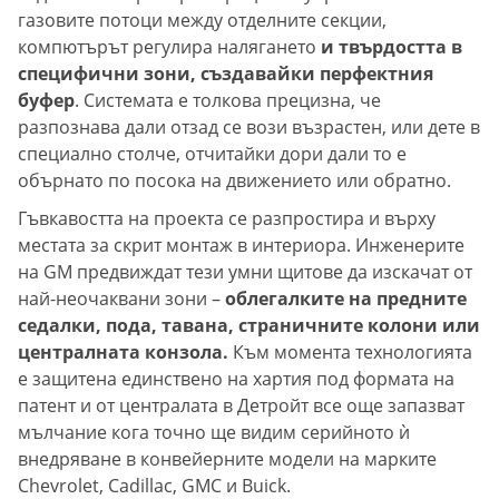
газовите потоци между отделните секции,
компютърът регулира налягането
и твърдостта в
специфични зони, създавайки перфектния
буфер
. Системата е толкова прецизна, че
разпознава дали отзад се вози възрастен, или дете в
специално столче, отчитайки дори дали то е
обърнато по посока на движението или обратно.
Гъвкавостта на проекта се разпростира и върху
местата за скрит монтаж в интериора. Инженерите
на GM предвиждат тези умни щитове да изскачат от
най-неочаквани зони –
облегалките на предните
седалки, пода, тавана, страничните колони или
централната конзола.
Към момента технологията
е защитена единствено на хартия под формата на
патент и от централата в Детройт все още запазват
мълчание кога точно ще видим серийното ѝ
внедряване в конвейерните модели на марките
Chevrolet, Cadillac, GMC и Buick.