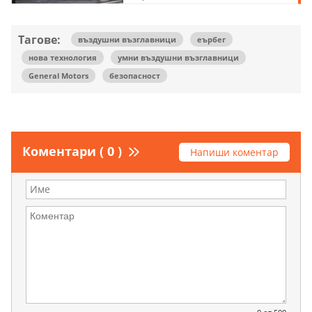
Тагове:
въздушни възглавници
еърбег
нова технология
умни въздушни възглавници
General Motors
безопасност
Коментари ( 0 )
Напиши коментар