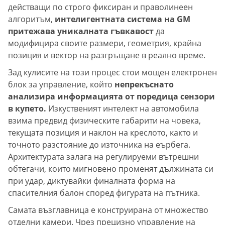
действащи по строго фиксиран и праволинеен
алгоритъм,
интелигентната система на GM
притежава уникалната гъвкавост
да
модифицира своите размери, геометрия, крайна
позиция и вектор на разгръщане в реално време.
Зад кулисите на този процес стои мощен електронен
блок за управление, който
непрекъснато
анализира информацията от поредица сензори
в купето.
Изкуственият интелект на автомобила
взима предвид физическите габарити на човека,
текущата позиция и наклон на креслото, както и
точното разстояние до източника на еърбега.
Архитектурата залага на регулируеми вътрешни
обтегачи, които мигновено променят дължината си
при удар, диктувайки финалната форма на
спасителния балон според фигурата на пътника.
Самата възглавница е конструирана от множество
отделни камери. Чрез прецизно управление на