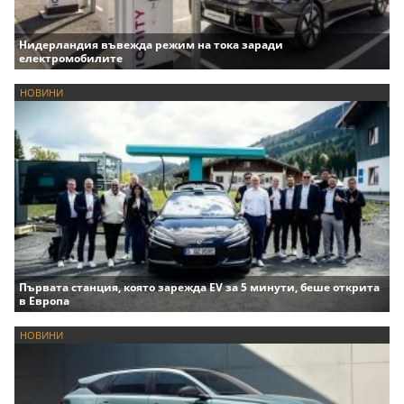
Нидерландия въвежда режим на тока заради
електромобилите
НОВИНИ
Първата станция, която зарежда EV за 5 минути, беше открита
в Европа
НОВИНИ