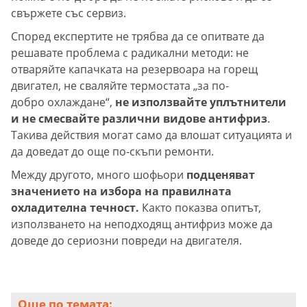
свържете със сервиз.
Според експертите не трябва да се опитвате да
решавате проблема с радикални методи: не
отваряйте капачката на резервоара на горещ
двигател, не сваляйте термостата „за по-
добро охлаждане“,
не използвайте уплътнители
и не смесвайте различни видове антифриз
.
Такива действия могат само да влошат ситуацията и
да доведат до още по-скъпи ремонти.
Между другото, много шофьори
подценяват
значението на избора на правилната
охладителна течност.
Както показва опитът,
използването на неподходящ антифриз може да
доведе до сериозни повреди на двигателя.
Още по темата: