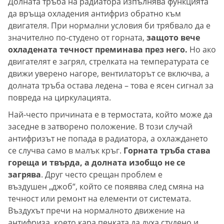
Долната тръба на радиатора изпълнява функцията
да връща охладения антифриз обратно към
двигателя. При нормални условия би трябвало да е
значително по-студено от горната,
защото вече
охладената течност преминава през него.
Но ако
двигателят е загрял, стрелката на температурата се
движи уверено нагоре, вентилаторът се включва, а
долната тръба остава ледена – това е ясен сигнал за
повреда на циркулацията.
Най-често причината е в термостата, който може да
заседне в затворено положение. В този случай
антифризът не попада в радиатора, а охлаждането
се случва само в малък кръг.
Горната тръба става
гореща и твърда, а долната изобщо не се
загрява
. Друг често срещан проблем е
въздушен „джоб“, който се появява след смяна на
течност или ремонт на елементи от системата.
Въздухът пречи на нормалното движение на
антифриза, което кара печката да духа студено и