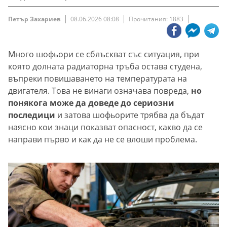
Петър Захариев
08.06.2026 08:08
Прочитания: 1883
Много шофьори се сблъскват със ситуация, при
която долната радиаторна тръба остава студена,
въпреки повишаването на температурата на
двигателя. Това не винаги означава повреда,
но
понякога може да доведе до сериозни
последици
и затова шофьорите трябва да бъдат
наясно кои знаци показват опасност, какво да се
направи първо и как да не се влоши проблема.