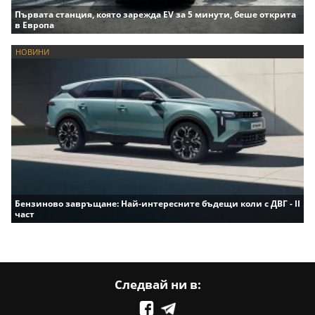
Първата станция, която зарежда EV за 5 минути, беше открита
в Европа
НОВИНИ
Бензиново завръщане: Най-интересните бъдещи коли с ДВГ - II
част
Следвай ни в: