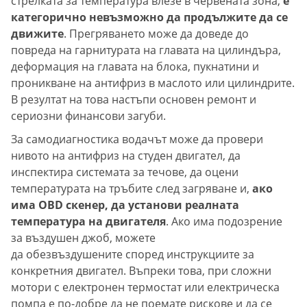
стрелката за температура влезе в червената зона,
е
категорично невъзможно да продължите да се
движите
. Прегряването може да доведе до
повреда на гарнитурата на главата на цилиндъра,
деформация на главата на блока, пукнатини и
проникване на антифриз в маслото или цилиндрите.
В резултат на това настъпи основен ремонт и
сериозни финансови загуби.
За самодиагностика водачът може да провери
нивото на антифриз на студен двигател, да
инспектира системата за течове, да оцени
температурата на тръбите след загряване и,
ако
има OBD скенер, да установи реалната
температура на двигателя
. Ако има подозрение
за въздушен джоб, можете
да обезвъздушените според инструкциите за
конкретния двигател. Въпреки това, при сложни
мотори с електронен термостат или електрическа
помпа е по-добре да не поемате рискове и да се