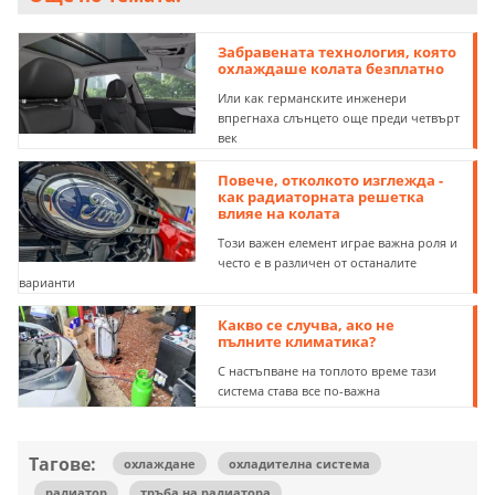
Забравената технология, която
охлаждаше колата безплатно
Или как германските инженери
впрегнаха слънцето още преди четвърт
век
Повече, отколкото изглежда -
как радиаторната решетка
влияе на колата
Този важен елемент играе важна роля и
често е в различен от останалите
варианти
Какво се случва, ако не
пълните климатика?
С настъпване на топлото време тази
система става все по-важна
Тагове:
охлаждане
охладителна система
радиатор
тръба на радиатора