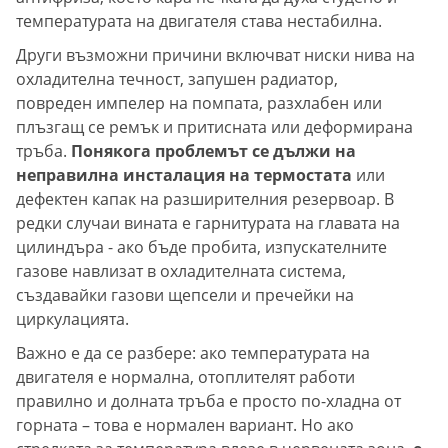
температурата на двигателя става нестабилна.
Други възможни причини включват ниски нива на
охладителна течност, запушен радиатор,
повреден импелер на помпата, разхлабен или
плъзгащ се ремък и притисната или деформирана
тръба.
Понякога проблемът се дължи на
неправилна инсталация на термостата
или
дефектен капак на разширителния резервоар. В
редки случаи вината е гарнитурата на главата на
цилиндъра - ако бъде пробита, изпускателните
газове навлизат в охладителната система,
създавайки газови щепсели и пречейки на
циркулацията.
Важно е да се разбере: ако температурата на
двигателя е нормална, отоплителят работи
правилно и долната тръба е просто по-хладна от
горната – това е нормален вариант. Но ако