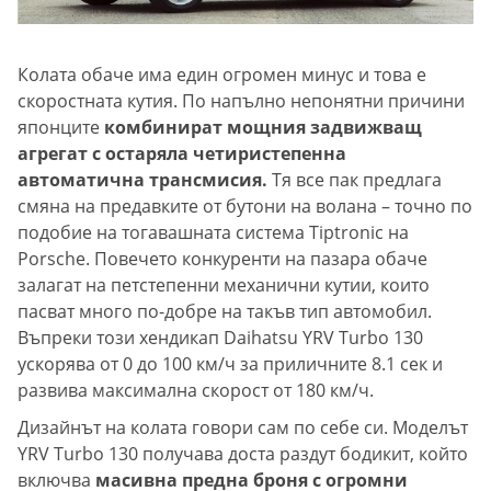
Колата обаче има един огромен минус и това е
скоростната кутия.
По напълно непонятни причини
японците
комбинират мощния задвижващ
агрегат с остаряла четиристепенна
автоматична трансмисия.
Тя все пак предлага
смяна на предавките от бутони на волана – точно по
подобие на тогавашната система Tiptronic на
Porsche. Повечето конкуренти на пазара обаче
залагат на петстепенни механични кутии, които
пасват много по-добре на такъв тип автомобил.
Въпреки този хендикап Daihatsu YRV Turbo 130
ускорява от 0 до 100 км/ч за приличните 8.1 сек и
развива максимална скорост от 180 км/ч.
Дизайнът на колата говори сам по себе си. Моделът
YRV Turbo 130 получава доста раздут бодикит, който
включва
масивна предна броня с огромни