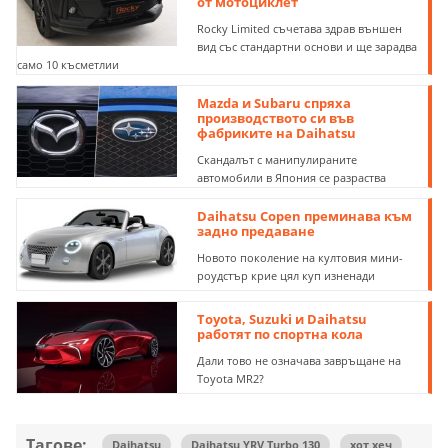
от мотоциклет
Rocky Limited съчетава здрав външен
вид със стандартни основи и ще зарадва
само 10 късметлии
Mazda и Subaru спряха
производството си във
фабриките на Daihatsu
Скандалът с манипулираните
автомобили в Япония се разраства
Daihatsu Copen преминава към
задно предаване
Новото поколение на култовия мини-
роудстър крие цял куп изненади
Toyota, Suzuki и Daihatsu
работят по спортна кола
Дали тово не означава завръщане на
Toyota MR2?
Тагове:
Daihatsu
Daihatsu YRV Turbo 130
хот хеч