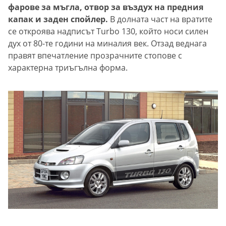
фарове за мъгла, отвор за въздух на предния
капак и заден спойлер.
В долната част на вратите
се откроява надписът Turbo 130, който носи силен
дух от 80-те години на миналия век. Отзад веднага
правят впечатление прозрачните стопове с
характерна триъгълна форма.