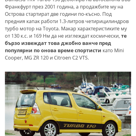
Франкфурт през 2001 година, а продажбите му на
Острова стартират две години по-късно. Под
предния капак работи 1.3-литров четирицилиндров
турбо мотор на Toyota. Макар характеристиките му
от 130 к.с. и 169 Нм да не изглеждат космически,
те
бързо извеждат това джобно ванче пред
популярни по онова време спортисти
като Mini
Cooper, MG ZR 120 и Citroen C2 VTS.