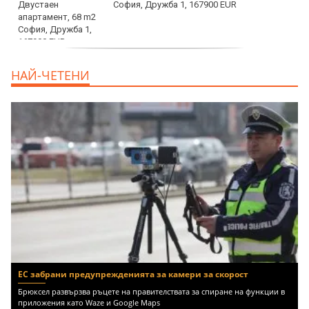
София, Дружба 1, 167900 EUR
дава под наем, Двустаен апартамент, 70
НАЙ-ЧЕТЕНИ
m2 София, Манастирски Ливади, 800 EUR
ЕС забрани предупрежденията за камери за скорост
Брюксел развързва ръцете на правителствата за спиране на функции в
приложения като Waze и Google Maps