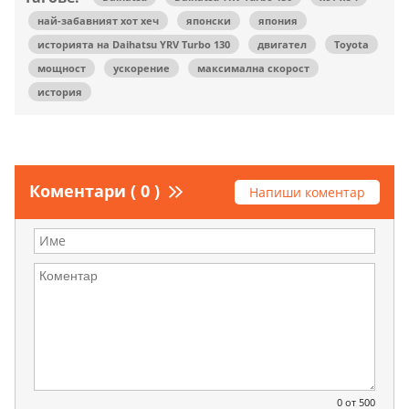
най-забавният хот хеч
японски
япония
историята на Daihatsu YRV Turbo 130
двигател
Toyota
мощност
ускорение
максимална скорост
история
Коментари ( 0 )
Напиши коментар
0
от 500