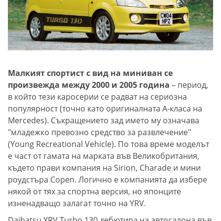
Малкият спортист с вид на миниван се
произвежда между 2000 и 2005 година
– период,
в който тези каросерии се радват на сериозна
популярност (точно като оригиналната А-класа на
Mercedes). Съкращението зад името му означава
"младежко превозно средство за развлечение"
(Young Recreational Vehicle). По това време моделът
е част от гамата на марката във Великобритания,
където прави компания на Sirion, Charade и мини
роудстъра Copen. Логично е компанията да избере
някой от тях за спортна версия, но японците
изненадващо залагат точно на YRV.
Daihatsu YRV Turbo 130 дебютира на автосалона във