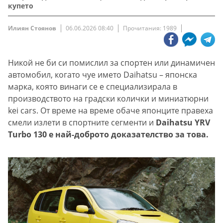
купето
Илиян Стоянов
06.06.2026 08:40
Прочитания: 1989
Никой не би си помислил за спортен или динамичен
автомобил, когато чуе името Daihatsu – японска
марка, която винаги се е специализирала в
производството на градски колички и миниатюрни
kei cars. От време на време обаче японците правеха
смели излети в спортните сегменти и
Daihatsu YRV
Turbo 130 е най-доброто доказателство за това.