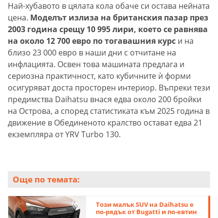
Най-хубавото в цялата кола обаче си остава нейната
цена.
Моделът излиза на британския пазар през
2003 година срещу 10 995 лири, което се равнява
на около 12 700 евро по тогавашния курс
и на
близо 23 000 евро в наши дни с отчитане на
инфлацията. Освен това машината предлага и
сериозна практичност, като кубичните ѝ форми
осигуряват доста просторен интериор. Въпреки тези
предимства Daihatsu внася едва около 200 бройки
на Острова, а според статистиката към 2025 година в
движение в Обединеното кралство остават едва 21
екземпляра от YRV Turbo 130.
Още по темата:
Този малък SUV на Daihatsu е
по-рядък от Bugatti и по-евтин