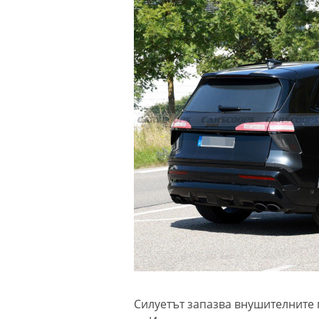
Силуетът запазва внушителните