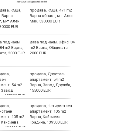
продава, Къща, 471 m2
Лудо
Варна област, м-т Ален
спон
Мак, 530000 EUR
дава под наем, Офис, 84
Анто
m2 Варна, Общината,
Енцо
2000 EUR
Манч
има 
продава, Двустаен
Траб
апартамент, 54 m2
тран
Варна, Завод Дружба,
Сала
155000 EUR
продава, Четиристаен
Фера
апартамент, 105 m2
на П
Варна, Кайсиева
готв
Градина, 139500 EUR
Алв