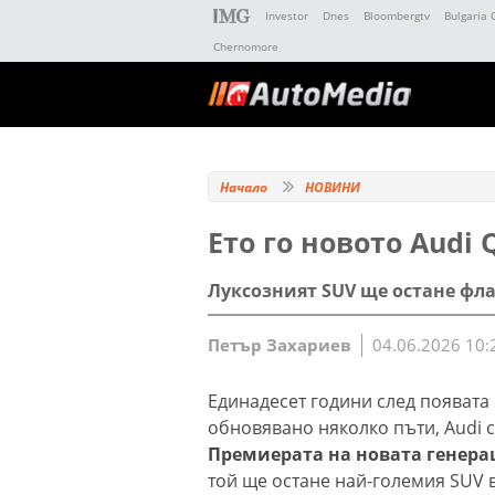
Investor
Dnes
Bloombergtv
Bulgaria 
Chernomore
Начало
НОВИНИ
Ето го новото Audi 
Луксозният SUV ще остане фл
Петър Захариев
04.06.2026 10:
Единадесет години след появата 
обновявано няколко пъти, Audi с
Премиерата на новата генерац
той ще остане най-големия SUV в