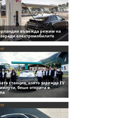
ерландия въвежда режим на
 заради електромобилите
НИ
ата станция, която зарежда EV
 минути, беше открита в
па
НИ