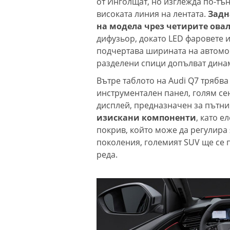
от Инголщат, но изглежда по-тъ
високата линия на лентата.
Задн
на модела чрез четирите овал
дифузьор, докато LED фаровете 
подчертава ширината на автомоб
разделени спици допълват дина
Вътре таблото на Audi Q7 трябва
инструментален панел, голям се
дисплей, предназначен за пътни
изискани компоненти
, като 
покрив, който може да регулира 
поколения, големият SUV ще се п
реда.