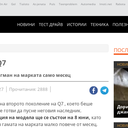
On Air
Gol
Tialoto
Az-jenata
Puls
Teenproblem
Automedia
Imoti.net
Rabota
НОВИНИ
ТЕСТ ДРАЙВ
ИСТОРИИ
ТЕХНИКА
ПОЛЕЗ
ПОСЛ
Q7
НОВИ
агман на марката само месец
27
Прочитания: 2888
на второто поколение на Q7 , което беше
Дори
е готви да пусне неговия наследник.
джан
ия на модела ще се състои на 8 юни,
като
 гамата на марката малко повече от месец.
НОВИ