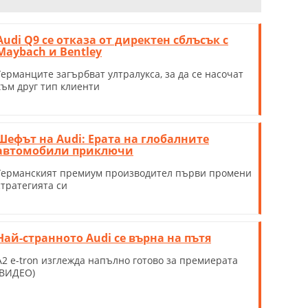
Audi Q9 се отказа от директен сблъсък с
Maybach и Bentley
Германците загърбват ултралукса, за да се насочат
към друг тип клиенти
Шефът на Audi: Ерата на глобалните
автомобили приключи
Германският премиум производител първи промени
стратегията си
Най-странното Audi се върна на пътя
A2 e-tron изглежда напълно готово за премиерата
(ВИДЕО)