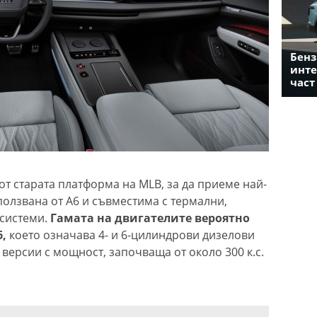
Бенз
инте
част
т старата платформа на MLB, за да приеме най-
ползвана от A6 и съвместима с термални,
системи.
Гамата на двигателите вероятно
6,
което означава 4- и 6-цилиндрови дизелови
 версии с мощност, започваща от около 300 к.с.