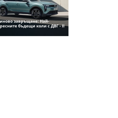
иново завръщане: Най-
ресните бъдещи коли с ДВГ - II