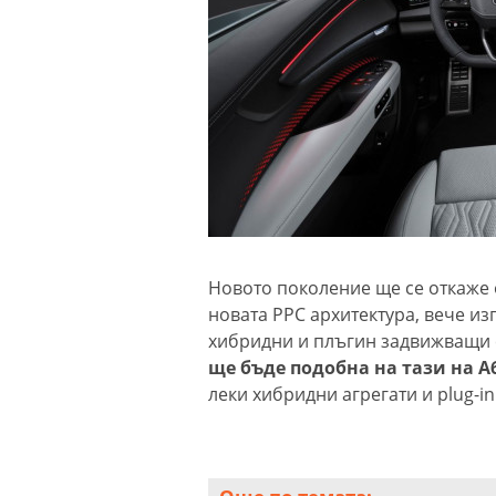
Новото поколение ще се откаже о
новата PPC архитектура, вече из
хибридни и плъгин задвижващи 
ще бъде подобна на тази на A
леки хибридни агрегати и plug-in