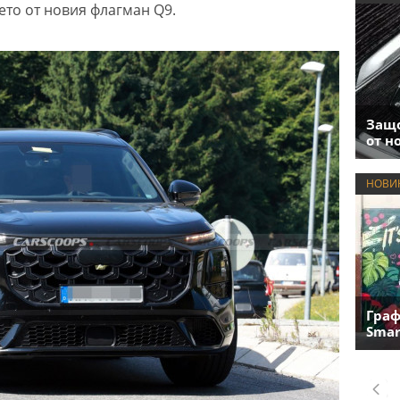
ето от новия флагман Q9.
Защо
от н
НОВИ
Граф
Smar