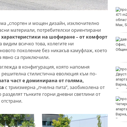
Спад на сделки с имоти
във Варна
има „спортен и мощен дизайн, изключително
асни материали, потребителски ориентирани
 характеристики на шофиране – от комфорт
Съдът отмени
да видим всичко това, колегите ни
предварителното
 новото поколение без никакъв камуфлаж, което
изпълнение на 12-те
заповеди за премахване
а явно са приключили.
на сгради в Баба Алино
изглежда в конфигурация, която напомня
5 дни преди
а решителна стилистична еволюция към по-
обявяването на нов
президент в Унгария
ата част е доминирана от голяма,
няма нито един
ка
с триизмерна „пчелна пита“, заобиколена от
официален кандидат
о разделят тънките горни дневни светлини от
Безплатна прожекция
 отстрани.
на "Един грам живот" на
Международния ден на
младежта във Варна