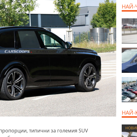
НАЙ-
НАЙ-
НОВИ
 пропорции, типични за големия SUV