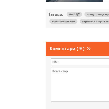
Тагове:
Audi Q7
предстояща п
ново поколение
германски произв
Коментари ( 9 )