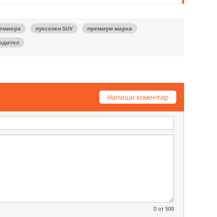
ремиера
луксозен SUV
премиум марка
одител
Напиши коментар
0
от 500