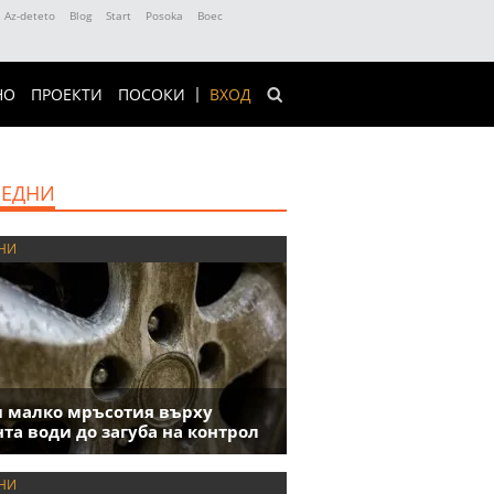
Az-deteto
Blog
Start
Posoka
Boec
НО
ПРОЕКТИ
ПОСОКИ
ВХОД
ЕДНИ
НИ
 малко мръсотия върху
та води до загуба на контрол
НИ