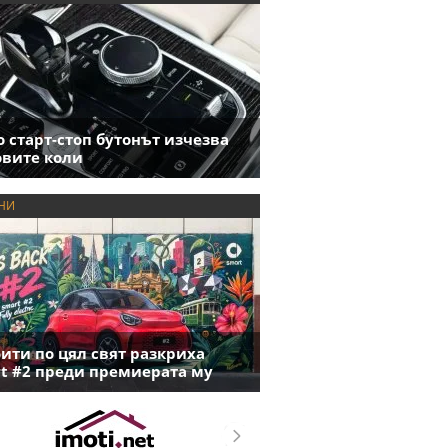
 старт-стоп бутонът изчезва
овите коли
НИ
ити по цял свят разкриха
t #2 преди премиерата му