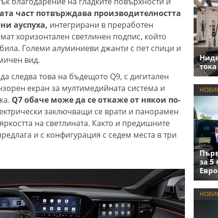
нък благодарение на гладките повърхности и
ата част потвърждава производителността
ни ауспуха,
интегрирани в преработен
имат хоризонтален светлинен подпис, който
ила. Големи алуминиеви джанти с пет спици и
Нид
мичен вид.
тока
 да следва това на бъдещото Q9, с дигитален
нзорен екран за мултимедийната система и
НОВИ
ка.
Q7 обаче може да се откаже от някои по-
електрически заключващи се врати и панорамен
яркостта на светлината. Както и предишните
редлага и с конфигурация с седем места в три
Първ
за 5
Евро
НОВИ