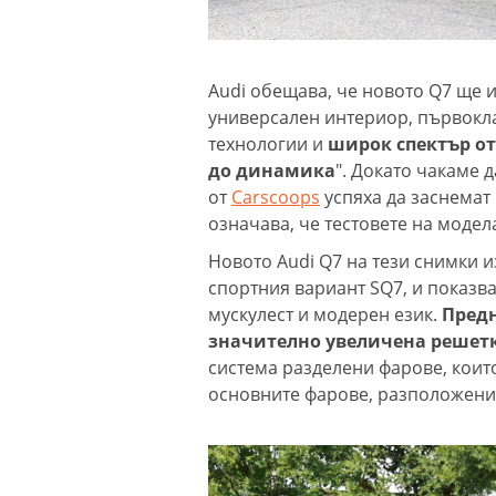
Audi обещава, че новото Q7 ще 
универсален интериор, първокл
технологии и
широк спектър от
до динамика
". Докато чакаме 
от
Carscoops
успяха да заснемат
означава, че тестовете на модел
Новото Audi Q7 на тези снимки 
спортния вариант SQ7, и показв
мускулест и модерен език.
Предн
значително увеличена решет
система разделени фарове, коит
основните фарове, разположени