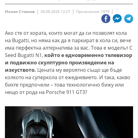
Илиян Стоянов
04.06.2026 12:21
Прочитания: 1979
Ако сте от хората, които могат да си позволят кола
на Bugatti, но няма как да я паркират в хола си, вече
има перфектна алтернатива за вас. Това е моделът C
Seed Bugatti N1,
който е едновременно телевизор
и подвижно скулптурно произведение на
изкуството.
Цената му вероятно също ще бъде
колкото на суперкола от ежедневието. И така, какво
бихте предпочели – това технологично бижу или
нещо от рода на Porsche 911 GT3?