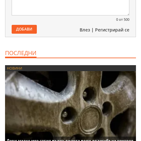
0
от 500
ДОБАВИ
Влез
|
Регистрирай се
ПОСЛЕДНИ
НОВИНИ
Дори малко мръсотия върху джанта води до загуба на контрол