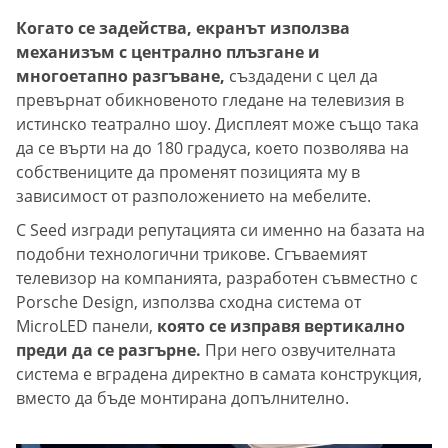
Когато се задейства, екранът използва
механизъм с централно плъзгане и
многоетапно разгъване,
създадени с цел да
превърнат обикновеното гледане на телевизия в
истинско театрално шоу. Дисплеят може също така
да се върти на до 180 градуса, което позволява на
собствениците да променят позицията му в
зависимост от разположението на мебелите.
C Seed изгради репутацията си именно на базата на
подобни технологични трикове. Сгъваемият
телевизор на компанията, разработен съвместно с
Porsche Design, използва сходна система от
MicroLED панели,
която се изправя вертикално
преди да се разгърне.
При него озвучителната
система е вградена директно в самата конструкция,
вместо да бъде монтирана допълнително.