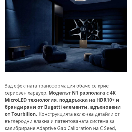
Зад ефектната трансформация обаче се крие
сериозен хардуер.
Моделът N1 разполага с 4K
MicroLED технология, поддръжка на HDR10+ и
брандирани от Bugatti елементи, вдъхновени
от Tourbillon.
Конструкцията включва детайли от
въглеродни влакна и патентованата система за
калибриране Adaptive Gap Calibration на C Seed,