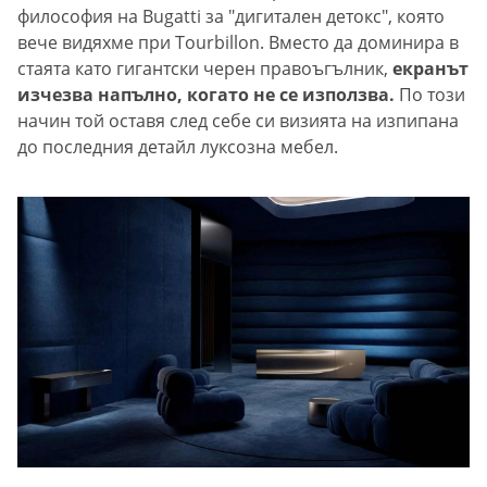
философия на Bugatti за "дигитален детокс", която
вече видяхме при Tourbillon. Вместо да доминира в
стаята като гигантски черен правоъгълник,
екранът
изчезва напълно, когато не се използва.
По този
начин той оставя след себе си визията на изпипана
до последния детайл луксозна мебел.