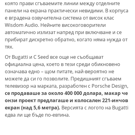
която прави сгъваемите линии между отделните
панели на екрана практически невидими. В корпуса
е вградена озвучителна система от висок клас
Wisdom Audio. Нейните високоговорители
автоматично излизат напред при включване и се
прибират дискретно обратно, когато няма нужда от
тях.
От Bugatti и C Seed все още не съобщават
официална цена, което в тези среди обикновено
означава едно – щом питате, най-вероятно не
можете да си го позволите. Предишният сгъваем
телевизор на марката, разработен с Porsche Design,
се продаваше за около 400 000 долара, макар че
онзи проект предлагаше и колосален 221-инчов
екран (над 5,6 метра).
Версията с логото на Bugatti
едва ли ще бъде по-евтина.