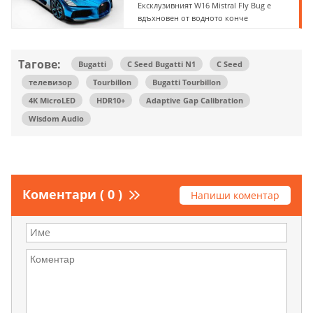
Ексклузивният W16 Mistral Fly Bug е
вдъхновен от водното конче
Тагове:
Bugatti
C Seed Bugatti N1
C Seed
телевизор
Tourbillon
Bugatti Tourbillon
4K MicroLED
HDR10+
Adaptive Gap Calibration
Wisdom Audio
Коментари ( 0 )
Напиши коментар