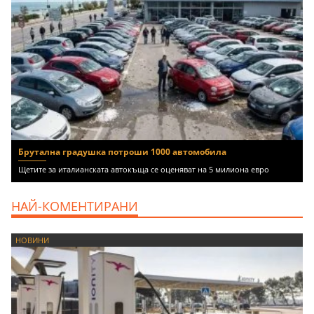
Брутална градушка потроши 1000 автомобила
Щетите за италианската автокъща се оценяват на 5 милиона евро
НАЙ-КОМЕНТИРАНИ
НОВИНИ