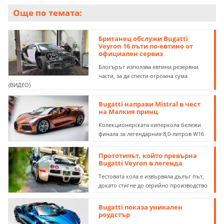
Още по темата:
Британец обслужи Bugatti
Veyron 16 пъти по-евтино от
официален сервиз
Блогърът използва евтини резервни
части, за да спести огромна сума
(ВИДЕО)
Bugatti направи Mistral в чест
на Малкия принц
Колекционерската хиперкола бележи
финала за легендарния 8,0-литров W16
Прототипът, който превърна
Bugatti Veyron в легенда
Тестовата кола е извървяла дълъг път,
докато стигне до серийно производство
Bugatti показа уникален
роудстър