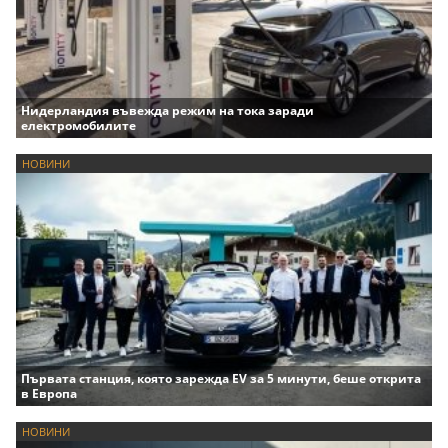
Нидерландия въвежда режим на тока заради
електромобилите
НОВИНИ
Първата станция, която зарежда EV за 5 минути, беше открита
в Европа
НОВИНИ