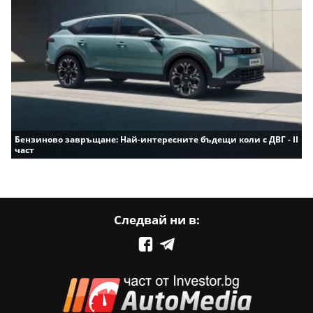
Бензиново завръщане: Най-интересните бъдещи коли с ДВГ - II
част
Следвай ни в: