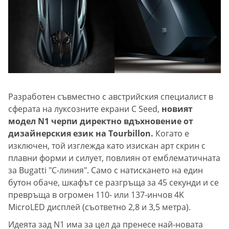
Разработен съвместно с австрийския специалист в
сферата на луксозните екрани C Seed,
новият
модел N1 черпи директно вдъхновение от
дизайнерския език на Tourbillon.
Когато е
изключен, той изглежда като изискан арт скрин с
плавни форми и силует, повлиян от емблематичната
за Bugatti "C-линия". Само с натискането на един
бутон обаче, шкафът се разгръща за 45 секунди и се
превръща в огромен 110- или 137-инчов 4K
MicroLED дисплей (съответно 2,8 и 3,5 метра).
Идеята зад N1 има за цел да пренесе най-новата