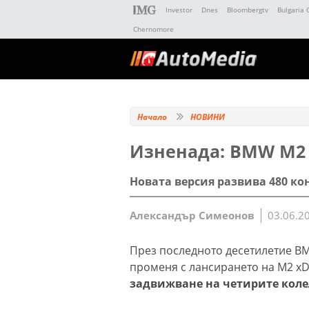
Investor
Dnes
Bloombergtv
Bulgaria 
Chernomore
Начало
НОВИНИ
Изненада: BMW M2 
Новата версия развива 480 ко
Александър Симеонов
03.06.2
През последното десетилетие BM
променя с лансирането на M2 xDr
задвижване на четирите коле