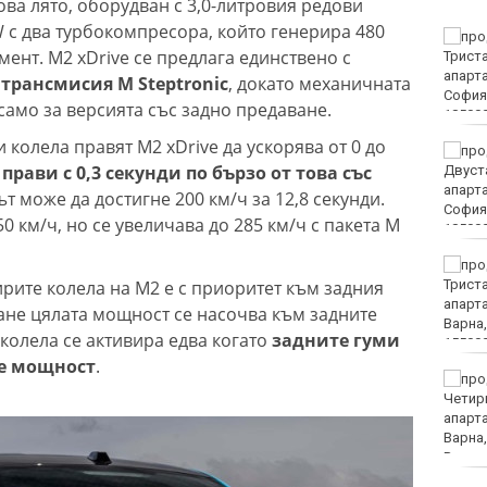
ва лято, оборудван с 3,0-литровия редови
с два турбокомпресора, който генерира 480
Пускат нови 66 спътника
ент. M2 xDrive се предлага единствено с
в ниска околоземна
орбита
трансмисия M Steptronic
, докато механичната
само за версията със задно предаване.
колела правят M2 xDrive да ускорява от 0 до
Откриха огнище на
 прави с 0,3 секунди по бързо от това със
Африканска чума по
свинете във Варненско
т може да достигне 200 км/ч за 12,8 секунди.
0 км/ч, но се увеличава до 285 км/ч с пакета M
Всички проекти по ПВУ
ирите колела на M2 е с приоритет към задния
за култура са изплатени
ане цялата мощност се насочва към задните
колела се активира едва когато
задните гуми
че мощност
.
Закопчаха четирима с
дрога във Варненско