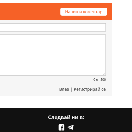
Напиши коментар
0
от 500
Влез
|
Регистрирай се
Следвай ни в: