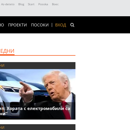
Az-deteto
Blog
Start
Posoka
Boec
НО
ПРОЕКТИ
ПОСОКИ
ВХОД
ЕДНИ
НИ
п: Хората с електромобили са
ни“
НИ