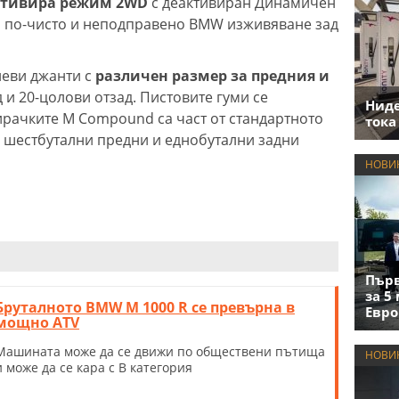
активира режим 2WD
с деактивиран Динамичен
за по-чисто и неподправено BMW изживяване зад
иеви джанти с
различен размер за предния и
 и 20-цолови отзад. Пистовите гуми се
Нид
пирачките M Compound са част от стандартното
тока
 шестбутални предни и еднобутални задни
НОВИ
Първ
за 5
Бруталното BMW M 1000 R се превърна в
Евро
мощно ATV
Машината може да се движи по обществени пътища
НОВИ
и може да се кара с В категория