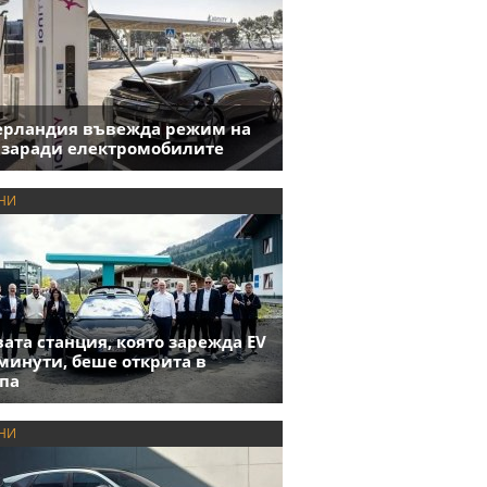
ерландия въвежда режим на
 заради електромобилите
НИ
ата станция, която зарежда EV
 минути, беше открита в
па
НИ