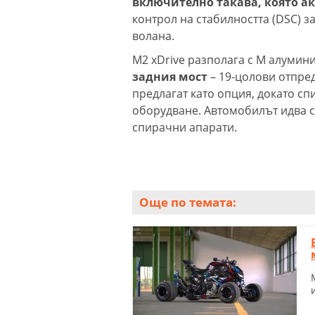
включително такава, която 
контрол на стабилността (DSC) 
волана.
M2 xDrive разполага с M алумин
задния мост
– 19-цолови отпред
предлагат като опция, докато с
оборудване. Автомобилът идва с
спирачни апарати.
Още по темата: