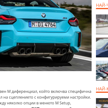
НАЙ-
НАЙ-
ивен M диференциал, който включва специфична
ол на сцеплението с конфигурируеми настройки.
НОВИ
жду няколко опции в менюто M Setup,