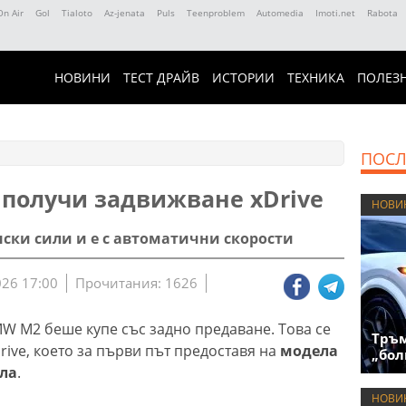
On Air
Gol
Tialoto
Az-jenata
Puls
Teenproblem
Automedia
Imoti.net
Rabota
НОВИНИ
ТЕСТ ДРАЙВ
ИСТОРИИ
ТЕХНИКА
ПОЛЕЗ
ПОСЛ
получи задвижване xDrive
НОВИ
нски сили и е с автоматични скорости
026 17:00
Прочитания: 1626
W M2 беше купе със задно предаване. Това се
Тръм
ive, което за първи път предоставя на
модела
„бол
ла
.
НОВИ