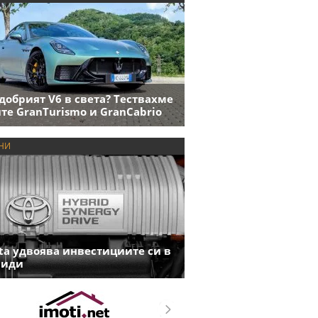
добрият V6 в света? Тествахме
те GranTurismo и GranCabrio
НИ
ta удвоява инвестициите си в
риди