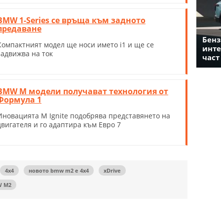
BMW 1-Series се връща към задното
предаване
Бенз
Компактният модел ще носи името i1 и ще се
инте
задвижва на ток
част
BMW M модели получават технология от
Формула 1
Иновацията M Ignite подобрява представянето на
двигателя и го адаптира към Евро 7
4x4
новото bmw m2 е 4х4
xDrive
 M2