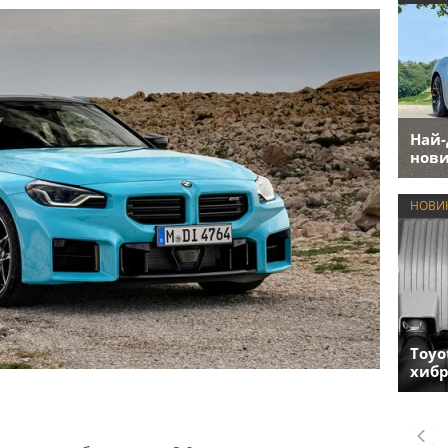
Най-
нови
НОВИ
Toyo
хиб