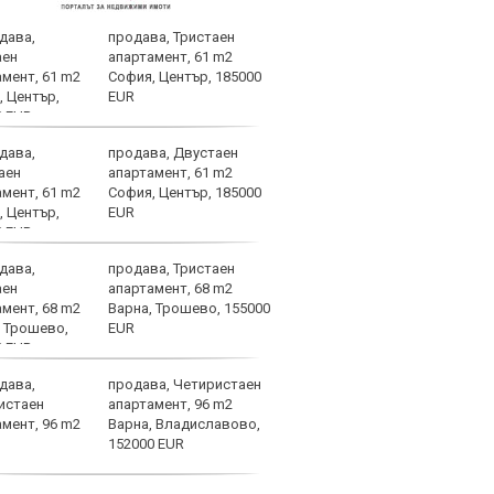
продава, Тристаен
Амор
апартамент, 61 m2
брад
София, Център, 185000
EUR
продава, Двустаен
Киву
апартамент, 61 m2
неза
София, Център, 185000
EUR
продава, Тристаен
Барс
апартамент, 68 m2
камъ
Варна, Трошево, 155000
Манч
EUR
отхв
оферта, сделката влиза в
продава, Четиристаен
Алек
апартамент, 96 m2
коя 
Варна, Владиславово,
пози
152000 EUR
се ч