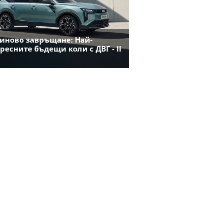
иново завръщане: Най-
ресните бъдещи коли с ДВГ - II