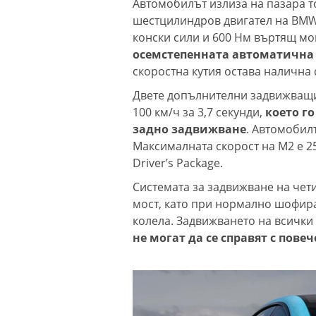
Автомобилът излиза на пазара то
шестцилиндров двигател на BMW 
конски сили и 600 Нм въртящ мом
осемстепенната автоматична 
скоростна кутия остава налична 
Двете допълнителни задвижващи 
100 км/ч за 3,7 секунди,
което го
задно задвижване
. Aвтомобилъ
Максималната скорост на M2 е 25
Driver’s Package.
Системата за задвижване на чет
мост, като при нормално шофир
колела. Задвижването на всички 
не могат да се справят с пове