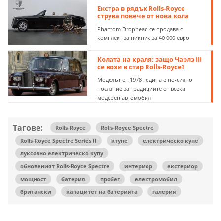
Екстра в рядък Rolls-Royce
струва повече от нова кола
Phantom Drophead се продава с
комплект за пикник за 40 000 евро
Колата на краля: защо Чарлз III
се вози в стар Rolls-Royce?
Моделът от 1978 година е по-силно
послание за традициите от всеки
модерен автомобил
Тагове:
Rolls-Royce
Rolls-Royce Spectre
Rolls-Royce Spectre Series II
ктупе
електрическо купе
луксозно електрическо купу
обновеният Rolls-Royce Spectre
интериор
екстериор
мощност
батерия
пробег
електромобил
британски
капацитет на батерията
галерия