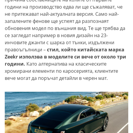
години на производство едва ли ще съжаляват, че
не притежават най-актуалната версия. Само най-
запалените фенове ще успеят да разпознаят
обновения модел по външния вид. Те ще трябва да
се загледат например в новия дизайн на 23-
инчовите джанти с шарка от тънки, издължени
правоъгълници –
стил, който китайската марка
Zeekr използва в моделите си вече от около три
години.
Като алтернатива на класическите
хромирани елементи по каросерията, клиентите
вече могат да поръчат детайли в черен мат.