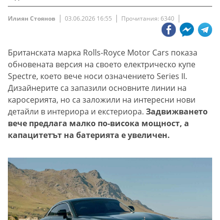
Илиян Стоянов
03.06.2026 16:55
Прочитания: 6340
Британската марка Rolls-Royce Motor Cars показа
обновената версия на своето електрическо купе
Spectre, което вече носи означението Series II.
Дизайнерите са запазили основните линии на
каросерията, но са заложили на интересни нови
детайли в интериора и екстериора.
Задвижването
вече предлага малко по-висока мощност, а
капацитетът на батерията е увеличен.