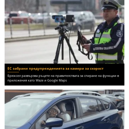
ЕС забрани предупрежденията за камери за скорост
Брюксел развързва ръцете на правителствата за спиране на функции в
приложения като Waze и Google Maps