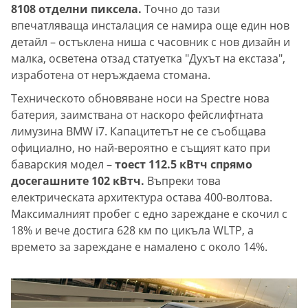
8108 отделни пиксела.
Точно до тази
впечатляваща инсталация се намира още един нов
детайл – остъклена ниша с часовник с нов дизайн и
малка, осветена отзад статуетка "Духът на екстаза",
изработена от неръждаема стомана.
Техническото обновяване носи на Spectre нова
батерия, заимствана от наскоро фейслифтната
лимузина BMW i7. Капацитетът не се съобщава
официално, но най-вероятно е същият като при
баварския модел –
тоест 112.5 кВтч спрямо
досегашните 102 кВтч.
Въпреки това
електрическата архитектура остава 400-волтова.
Максималният пробег с едно зареждане е скочил с
18% и вече достига 628 км по цикъла WLTP, а
времето за зареждане е намалено с около 14%.