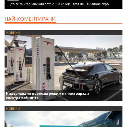
Щетите за италианската автокъща се оценяват на 5 милиона евро
НАЙ-КОМЕНТИРАНИ
НОВИНИ
Нидерландия въвежда режим на тока заради
електромобилите
НОВИНИ