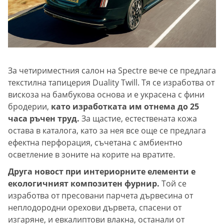
За четириместния салон на Spectre вече се предлага
текстилна тапицерия Duality Twill. Тя се изработва от
вискоза на бамбукова основа и е украсена с фини
бродерии,
като изработката им отнема до 25
часа ръчен труд.
За щастие, естествената кожа
остава в каталога, като за нея все още се предлага
ефектна перфорация, съчетана с амбиентно
осветление в зоните на корите на вратите.
Друга новост при интериорните елементи е
екологичният композитен фурнир.
Той се
изработва от пресовани парчета дървесина от
неплодородни орехови дървета, спасени от
изгаряне, и евкалиптови влакна, останали от