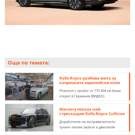
Още по темата:
Rolls-Royce разбива мита за
капризните европейски коли
Phantom с пробег от 775 404 км беше
открит в Германия (ВИДЕО)
Mansory показа най-
стряскащия Rolls-Royce Cullinan
Доработките на екстравагантното
тунинг-ателие засягат и двигателя