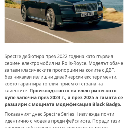
Spectre дебютира през 2022 година като първия
сериен електромобил на Rolls-Royce. Моделът обаче
запази класическите пропорции на колите с ДВГ,
без никакви излишни дизайнерски експерименти,
което гарантира топлия прием от страна на
клиентите.
Производството на електрическото
купе започна през 2023 г., а през 2025-а гамата се
разшири с мощната модификация Black Badge.
Показаният днес Spectre Series II изглежда почти
идентично с модела преди фейслифта. Поради тази
причина собствениците на колите от първите