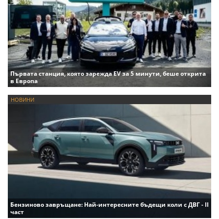
Първата станция, която зарежда EV за 5 минути, беше открита
в Европа
НОВИНИ
Бензиново завръщане: Най-интересните бъдещи коли с ДВГ - II
част