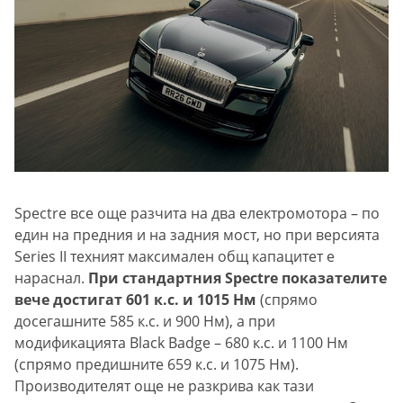
Spectre все още разчита на два електромотора – по
един на предния и на задния мост, но при версията
Series II техният максимален общ капацитет е
нараснал.
При стандартния Spectre показателите
вече достигат 601 к.с. и 1015 Нм
(спрямо
досегашните 585 к.с. и 900 Нм), а при
модификацията Black Badge – 680 к.с. и 1100 Нм
(спрямо предишните 659 к.с. и 1075 Нм).
Производителят още не разкрива как тази