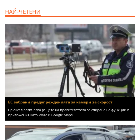
продава, Едностаен апартамент, 39 m2
НАЙ-ЧЕТЕНИ
Бургас област, к.к.Слънчев Бряг, 65500
EUR
ЕС забрани предупрежденията за камери за скорост
Брюксел развързва ръцете на правителствата за спиране на функции в
приложения като Waze и Google Maps