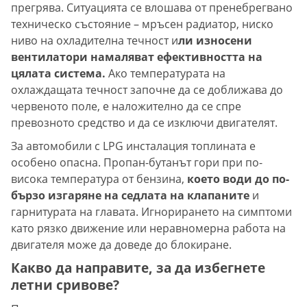
прегрява. Ситуацията се влошава от пренебрегвано
техническо състояние – мръсен радиатор, ниско
ниво на охладителна течност и
ли износени
вентилатори намаляват ефективността на
цялата система.
Ако температурата на
охлаждащата течност започне да се доближава до
червеното поле, е наложително да се спре
превозното средство и да се изключи двигателят.
За автомобили с LPG инсталация топлината е
особено опасна. Пропан-бутанът гори при по-
висока температура от бензина,
което води до по-
бързо изгаряне на седлата на клапаните
и
гарнитурата на главата. Игнорирането на симптоми
като рязко движение или неравномерна работа на
двигателя може да доведе до блокиране.
Какво да направите, за да избегнете
летни сривове?