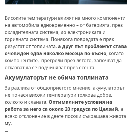
Високите температури влияят на много компоненти
на автомобила едновременно – от батерията, през
охладителната система, до електрониката и
горивната система. Понякога повредата е пряк
резултат от топлината,
а друг път проблемът става
очевиден едва няколко месеца по-късно
, когато
компонентите, прегрели през лятото, започват да
отказват да се подчиняват през есента.
Акумулаторът не обича топлината
За разлика от общоприетото мнение, акумулаторът
не понася високи температури толкова добре,
колкото и сланата.
Оптималните условия на
работа за него са около 20 градуса по Целзий
, а
всяко отклонение в двете посоки съкращава живота
му.