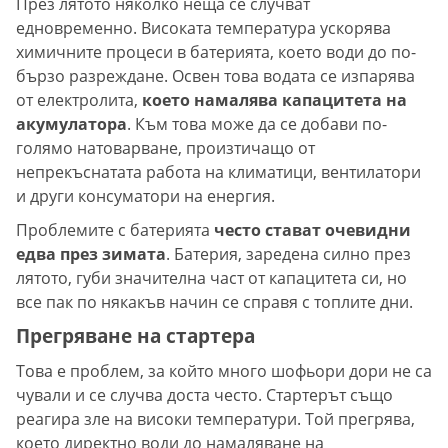
През лятото няколко неща се случват
едновременно. Високата температура ускорява
химичните процеси в батерията, което води до по-
бързо разреждане. Освен това водата се изпарява
от електролита,
което намалява капацитета на
акумулатора
. Към това може да се добави по-
голямо натоварване, произтичащо от
непрекъснатата работа на климатици, вентилатори
и други консуматори на енергия.
Проблемите с батерията
често стават очевидни
едва през зимата
. Батерия, заредена силно през
лятото, губи значителна част от капацитета си, но
все пак по някакъв начин се справя с топлите дни.
Прегряване на стартера
Това е проблем, за който много шофьори дори не са
чували и се случва доста често. Стартерът също
реагира зле на високи температури. Той прегрява,
което директно води до намаляване на