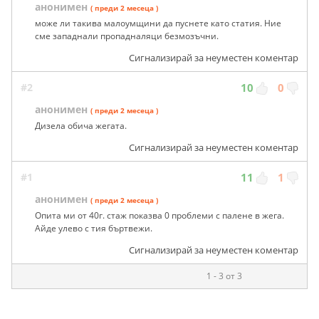
анонимен
( преди 2 месеца )
може ли такива малоумщини да пуснете като статия. Ние
сме западнали пропадналяци безмозъчни.
Сигнализирай за неуместен коментар
#2
10
0
анонимен
( преди 2 месеца )
Дизела обича жегата.
Сигнализирай за неуместен коментар
#1
11
1
анонимен
( преди 2 месеца )
Опита ми от 40г. стаж показва 0 проблеми с палене в жега.
Айде улево с тия бъртвежи.
Сигнализирай за неуместен коментар
1 - 3 от 3