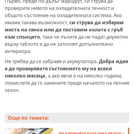
Първо, преди по-дълъг маршрут, си струва да
проверите нивото на охладителната течност и
общото състояние на охладителната система. Ако
имаме такава възможност,
си струва да изберем
места на сянка или да поставим колата с гръб
към слънцето
, така че лъчите да не падат директно
върху таблото и да не затоплят допълнително
интериора.
Не трябва да се забравя и акумулатора.
Добра идея
е да проверявате състоянието му на всеки
няколко месеца,
а ако вече е на няколко години,
помислете да го замените преди началото на летния
сезон.
Още по темата:
Не купувайте кола през лятото –