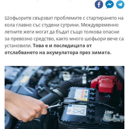
Шофьорите свързват проблемите с стартирането на
кола главно със студени сутрини. Междувременно
летните жеги могат да бъдат също толкова опасни
за превозно средство, както много шофьори вече са
установили.
Това е и последицата от
отслабването на акумулатора през зимата.