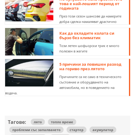
това е най-лошият период от
годината
През този сезон шансове да намерите
добра сделка намаляват драстично
Как да охладите колата си
бързо без климатик
Този летен шофьорски трик е много
полезен в жегите
5 причини за повишен разход
на гориво през лятото
Причините са не само в техническото
състояние и оборудването на
автомобила, но в поведението на
водача.
Тагове:
лято
топло време
проблеми със запалването
стартер
акумулатор