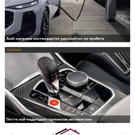
Audi направи нестандартен удължител на пробега
НОВИНИ
Петте най-надеждни германски автоматика