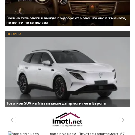
Военна технология вижда по-добре от човешко око в тъмното,
но почти не се ползва
НОВИНИ
Този нов SUV на Nissan може да пристигне в Европа
дава под наем, Двустаен апартамент, 67