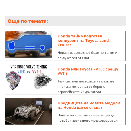
Още по темата:
Honda тайно подготвя
конкурент на Toyota Land
Cruiser
Новият всъдеход ще бъде по-голям и
по-луксозен от Pilot
Honda или Toyota - VTEC срещу
VVT-i
Тези системи позволиха на малките
японски мотори да се борят с
европейските V6 двигатели
Предниците на новите модели
на Honda ще се огъват
Новата технология на има за цел да
подобри завиването чрез деформация