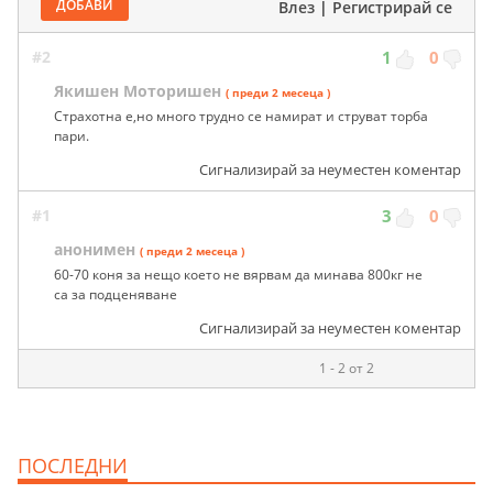
ДОБАВИ
Влез
|
Регистрирай се
#2
1
0
Якишен Моторишен
( преди 2 месеца )
Страхотна е,но много трудно се намират и струват торба
пари.
Сигнализирай за неуместен коментар
#1
3
0
анонимен
( преди 2 месеца )
60-70 коня за нещо което не вярвам да минава 800кг не
са за подценяване
Сигнализирай за неуместен коментар
1 - 2 от 2
ПОСЛЕДНИ