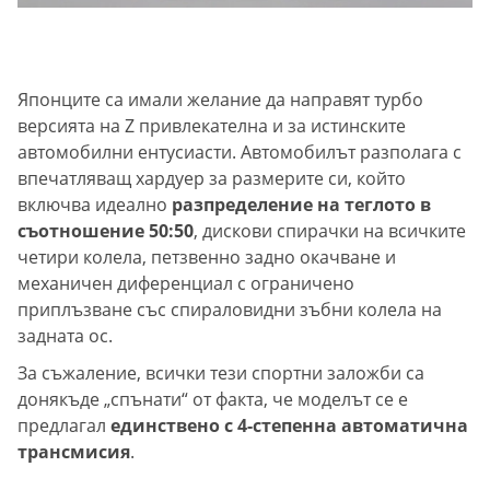
Японците са имали желание да направят турбо
версията на Z привлекателна и за истинските
автомобилни ентусиасти. Автомобилът разполага с
впечатляващ хардуер за размерите си, който
включва идеално
разпределение на теглото в
съотношение 50:50
, дискови спирачки на всичките
четири колела, петзвенно задно окачване и
механичен диференциал с ограничено
приплъзване със спираловидни зъбни колела на
задната ос.
За съжаление, всички тези спортни заложби са
донякъде „спънати“ от факта, че моделът се е
предлагал
единствено с 4-степенна автоматична
трансмисия
.