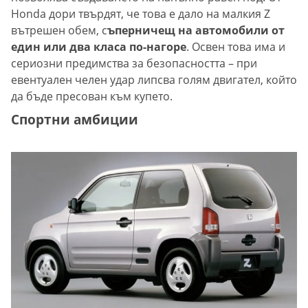
Honda дори твърдят, че това е дало на малкия Z
вътрешен обем, с
ъперничещ на автомобили от
един или два класа по-нагоре
. Освен това има и
сериозни предимства за безопасността – при
евентуален челен удар липсва голям двигател, който
да бъде пресован към купето.
Спортни амбиции