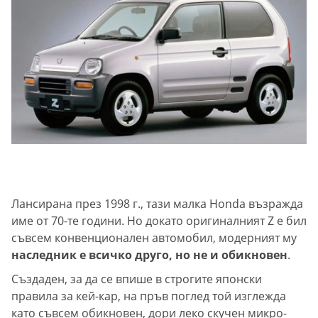
Лансирана през 1998 г., тази малка Honda възражда
име от 70-те години. Но докато оригиналният Z е бил
съвсем конвенционален автомобил, модерният му
наследник е всичко друго, но не и обикновен
.
Създаден, за да се впише в строгите японски
правила за кей-кар, на пръв поглед той изглежда
като съвсем обикновен, дори леко скучен микро-