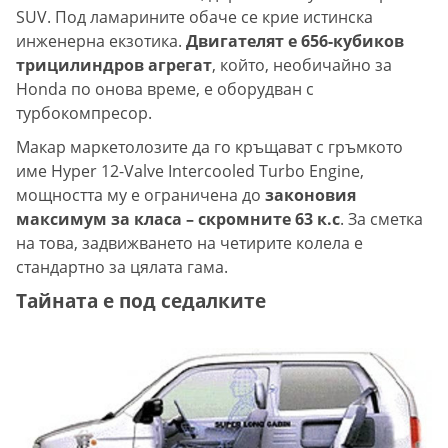
SUV. Под ламарините обаче се крие истинска
инженерна екзотика.
Двигателят е 656-кубиков
трицилиндров агрегат
, който, необичайно за
Honda по онова време, е оборудван с
турбокомпресор.
Макар маркетолозите да го кръщават с гръмкото
име Hyper 12-Valve Intercooled Turbo Engine,
мощността му е ограничена до
законовия
максимум за класа – скромните 63 к.с
. За сметка
на това, задвижването на четирите колела е
стандартно за цялата гама.
Тайната е под седалките