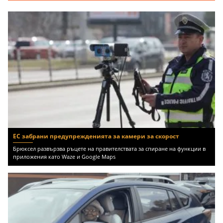
ЕС забрани предупрежденията за камери за скорост
Брюксел развързва ръцете на правителствата за спиране на функции в
приложения като Waze и Google Maps