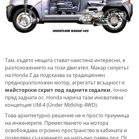
Там, където нещата стават наистина интересни, е
разположението на този двигател. Макар силуетът
на Honda Z да подсказва за традиционен
предноразположен мотор, агрегатът всъщност е
майсторски скрит под задните седалки
, точно
пред задната ос. Honda нарича тази иновативна
концепция UM-4 (Under Midship 4WD).
Това архитектурно решение не е просто приумица
на инженерите. Преместването на мотора
освобождава огромно пространство в кабината и
позволява създаването на напълно равен под. От