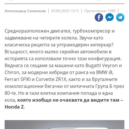
Александър Симеонов
03.06.2026 13:15
Прочитания: 1289
Средноразположен двигател, турбокомпресор и
задвижване на четирите колела. Звучи като
класическа рецепта за ултрамодерен хиперкар?
Всъщност, много малко серийни автомобили в
историята са използвали точно тази конфигурация.
Веднага се сещаме за машини като Bugatti Veyron и
Chiron, за модерни хибриди от ранга на BMW i8,
Ferrari SF90 и Corvette ZR1X, както и за бруталните
хомологационни бегачки от митичната Група Б през
80-те. Но в тази елитна компания попада и една
кола,
която изобщо не очаквате да видите там –
Honda Z
.