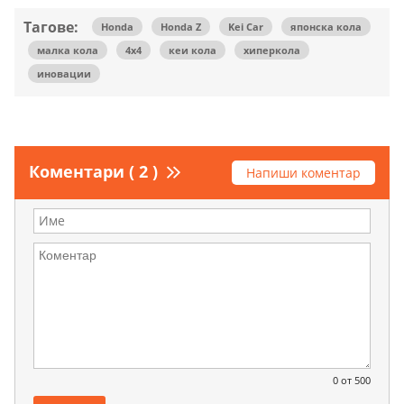
Тагове:
Honda
Honda Z
Kei Car
японска кола
малка кола
4х4
кеи кола
хиперкола
иновации
Коментари ( 2 )
Напиши коментар
0
от 500